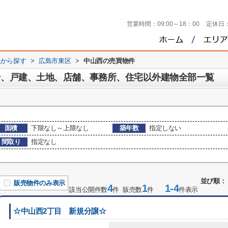
営業時間：
09:00～18：00
定休日
域から探す
>
広島市東区
>
中山西の売買物件
ン、戸建、土地、店舗、事務所、住宅以外建物全部一覧
面積
下限なし～上限なし
築年数
指定しない
間取り
指定なし
並び順：
販売物件のみ表示
4
1
1-4
該当公開件数
件 販売数
件
件表示
☆中山西2丁目 新規分譲☆