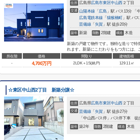
広島県
広島市東区
中山西
２丁目
住所
交通
山陽本線
「
広島
」駅 バス13分 「
広島電鉄本線
「
猿猴橋町
」駅 バス
芸備線
「
矢賀
」駅 徒歩20分
新築
2階建
木造
築年
階数
構造
新築の戸建て物件です。独特な造りで特
れます。新築にこだわりをもつ方には、こ
所在階
価格
間取り
建物面積
4,700
万円
-
2LDK＋1S(納戸)
129.11㎡
☆東区中山西2丁目 新築分譲☆
広島県
広島市東区
中山西
２丁目
住所
交通
芸備線
「
矢賀
」駅 徒歩27分
「中山西バス停」バス停下車 徒
築2年
2階建
木造
築年
階数
構造