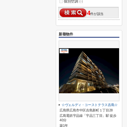
個別空調
(-)
4
件が該当
新着物件
☆ヴェルディ・コーストテラス吉島☆
広島県広島市中区吉島新町１丁目28
広島電鉄宇品線「宇品三丁目」駅 徒歩
40分
築1年