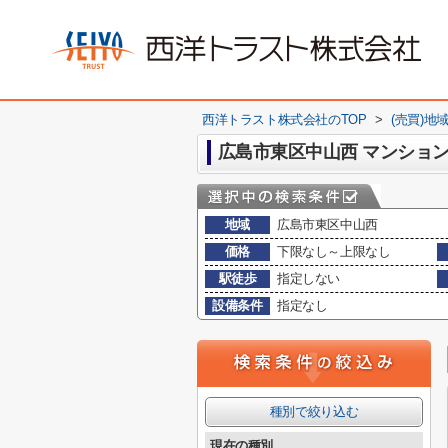
西洋トラスト株式会社のTOP
>
(売買)地
広島市東区中山西 マンショ
地域
広島市東区中山西
価格
下限なし～上限なし
駅徒歩
指定しない
設備条件
指定なし
種別で絞り込む
現在の種別