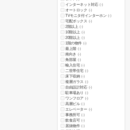
インターネット対応
(-)
オートロック
(-)
TVモニタ付インターホン
(-)
宅配ボックス
(-)
2階以上
(-)
10階以上
(-)
20階以上
(-)
1階の物件
(-)
最上階
(-)
南向き
(-)
角部屋
(-)
輸入住宅
(-)
二世帯住宅
(-)
床下収納
(-)
複層ガラス
(-)
自由設計対応
(-)
駐車場あり
(-)
ワンフロア
(-)
高層ビル
(-)
エレベーター
(-)
事務所可
(-)
飲食店可
(-)
居抜物件
(-)