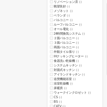
リノベーション済
(-)
眺望良好
(-)
メゾネット
(-)
ベランダ
(-)
バルコニー
(-)
ルーフバルコニー
(-)
オール電化
(-)
24時間換気システム
(-)
２面バルコニー
(-)
３面バルコニー
(-)
両面バルコニー
(-)
外観タイル張り
(-)
IHクッキングヒーター
(-)
食器洗い乾燥機
(-)
システムキッチン
(-)
対面式キッチン
(-)
アイランドキッチン
(-)
追焚機能浴室
(-)
浴室乾燥機
(-)
床暖房
(-)
ウォークインクロゼット
(-)
CS
(-)
BS
(-)
CATV
(-)