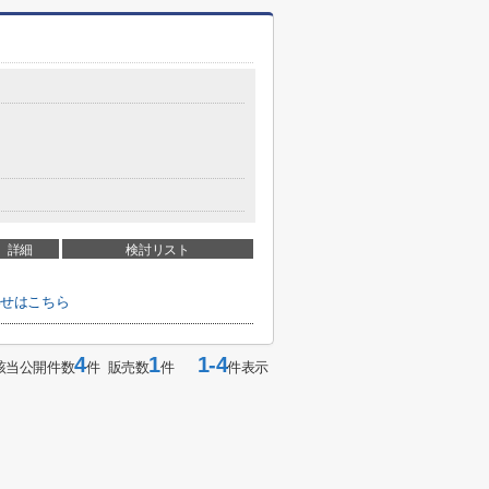
詳細
検討リスト
わせはこちら
4
1
1-4
該当公開件数
件 販売数
件
件表示