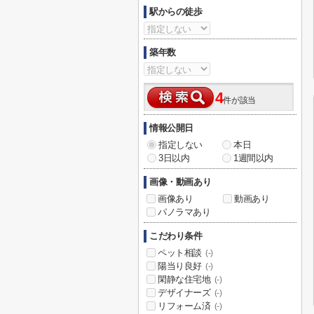
駅からの徒歩
築年数
4
件が該当
情報公開日
指定しない
本日
3日以内
1週間以内
画像・動画あり
画像あり
動画あり
パノラマあり
こだわり条件
ペット相談
(-)
陽当り良好
(-)
閑静な住宅地
(-)
デザイナーズ
(-)
リフォーム済
(-)