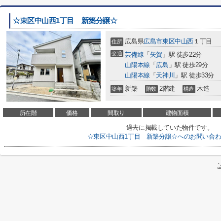
☆東区中山西1丁目 新築分譲☆
広島県
広島市東区
中山西
１丁目
住所
交通
芸備線
「
矢賀
」駅 徒歩22分
山陽本線
「
広島
」駅 徒歩29分
山陽本線
「
天神川
」駅 徒歩33分
新築
2階建
木造
築年
階数
構造
所在階
価格
間取り
建物面積
過去に掲載していた物件です。
☆東区中山西1丁目 新築分譲☆へのお問い合