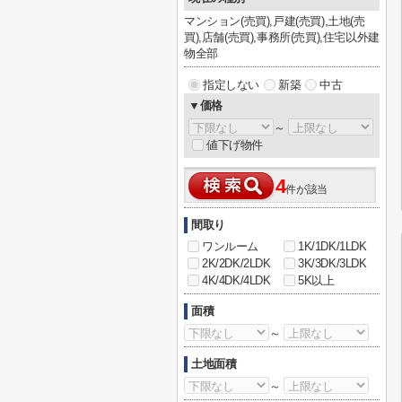
マンション(売買),戸建(売買),土地(売
買),店舗(売買),事務所(売買),住宅以外建
物全部
指定しない
新築
中古
▼価格
～
値下げ物件
4
件が該当
間取り
ワンルーム
1K/1DK/1LDK
2K/2DK/2LDK
3K/3DK/3LDK
4K/4DK/4LDK
5K以上
面積
～
土地面積
～