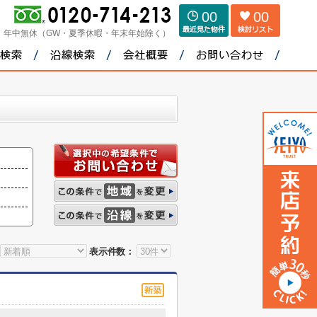
00
00
：
年中無休（GW・夏季休暇・年末年始除く）
表示件数：