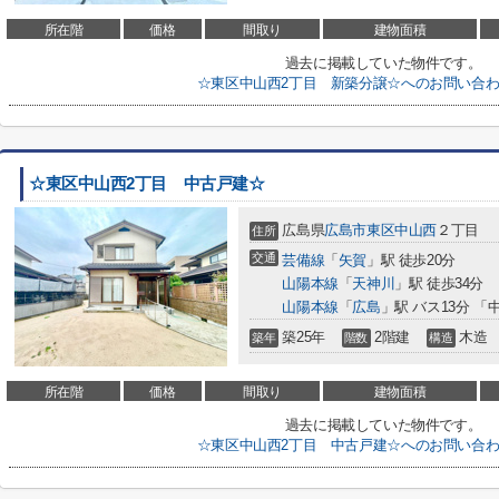
所在階
価格
間取り
建物面積
過去に掲載していた物件です。
☆東区中山西2丁目 新築分譲☆へのお問い合
☆東区中山西2丁目 中古戸建☆
広島県
広島市東区
中山西
２丁目
住所
交通
芸備線
「
矢賀
」駅 徒歩20分
山陽本線
「
天神川
」駅 徒歩34分
山陽本線
「
広島
」駅 バス13分 「
築25年
2階建
木造
築年
階数
構造
所在階
価格
間取り
建物面積
過去に掲載していた物件です。
☆東区中山西2丁目 中古戸建☆へのお問い合