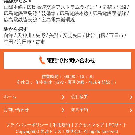
路線から探す
山陽本線
/
広島高速交通アストラムライン
/
可部線
/
呉線
/
広島電鉄宮島線
/
芸備線
/
広島電鉄本線
/
広島電鉄宇品線
/
広島電鉄皆実線
/
広島電鉄循環線
駅から探す
向洋
/
天神川
/
矢野
/
矢賀
/
安芸矢口
/
比治山橋
/
五日市
/
牛田
/
海田市
/
古市
電話でお問い合わせ
営業時間：
09:00～18：00
定休日：
年中無休（GW・夏季休暇・年末年始除く）
ホーム
会社概要
お問い合わせ
来店予約
プライバシーポリシー
利用規約
アクセスマップ
PCサイト
Copyright(c) 西洋トラスト株式会社 All rights reserved.