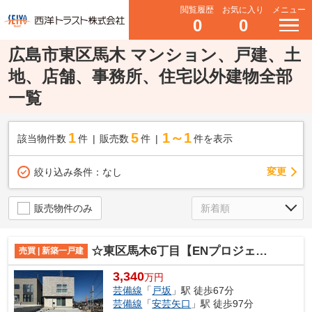
閲覧履歴
お気に入り
メニュー
0
0
広島市東区馬木 マンション、戸建、土
地、店舗、事務所、住宅以外建物全部
一覧
1
5
1～1
該当物件数
件
販売数
件
件を表示
変更
絞り込み条件：
なし
販売物件のみ
☆東区馬木6丁目【ENプロジェクト】新築分譲☆
売買 | 新築一戸建
3,340
万円
芸備線
「
戸坂
」駅 徒歩67分
芸備線
「
安芸矢口
」駅 徒歩97分