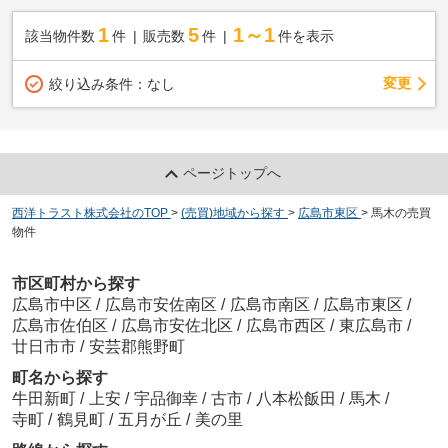
1
5
1～1
該当物件数
件
販売数
件
件を表示
変更
絞り込み条件：
なし
ページトップへ
西洋トラスト株式会社のTOP
>
(売買)地域から探す
>
広島市東区
>
馬木の売買
物件
市区町村から探す
広島市中区
/
広島市安佐南区
/
広島市南区
/
広島市東区
/
広島市佐伯区
/
広島市安佐北区
/
広島市西区
/
東広島市
/
廿日市市
/
安芸郡熊野町
町名から探す
牛田新町
/
上安
/
宇品御幸
/
古市
/
八本松飯田
/
馬木
/
寺町
/
鶴見町
/
五月が丘
/
美の里