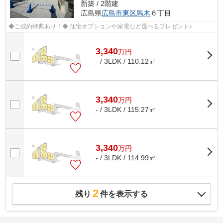
新築 / 2階建
広島県
広島市東区
馬木
６丁目
◆ご成約特典あり！◆ 住宅オプションや家電など選べるプレゼント♪
3,340
万
円
- / 3LDK / 110.12㎡
3,340
万
円
- / 3LDK / 115.27㎡
3,340
万
円
- / 3LDK / 114.99㎡
2
残り
件を表示する