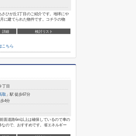
あさひが丘1丁目のご紹介です。地球にや
0月に建てられた物件です。コチラの物
詳細
検討リスト
はこちら
９丁目
高取
」駅 徒歩67分
歩4分
前面道路6m以上は確保しているので車の
件なので、おすすめです。省エネルギー