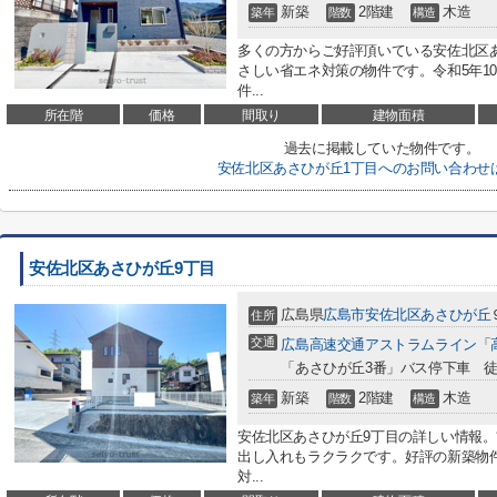
新築
2階建
木造
築年
階数
構造
多くの方からご好評頂いている安佐北区
さしい省エネ対策の物件です。令和5年1
件...
所在階
価格
間取り
建物面積
過去に掲載していた物件です。
安佐北区あさひが丘1丁目へのお問い合わせ
安佐北区あさひが丘9丁目
広島県
広島市安佐北区
あさひが丘
住所
交通
広島高速交通アストラムライン
「
「あさひが丘3番」バス停下車 徒
新築
2階建
木造
築年
階数
構造
安佐北区あさひが丘9丁目の詳しい情報。
出し入れもラクラクです。好評の新築物
対...