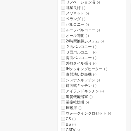
リノベーション済
(-)
眺望良好
(-)
メゾネット
(-)
ベランダ
(-)
バルコニー
(-)
ルーフバルコニー
(-)
オール電化
(-)
24時間換気システム
(-)
２面バルコニー
(-)
３面バルコニー
(-)
両面バルコニー
(-)
外観タイル張り
(-)
IHクッキングヒーター
(-)
食器洗い乾燥機
(-)
システムキッチン
(-)
対面式キッチン
(-)
アイランドキッチン
(-)
追焚機能浴室
(-)
浴室乾燥機
(-)
床暖房
(-)
ウォークインクロゼット
(-)
CS
(-)
BS
(-)
CATV
(-)