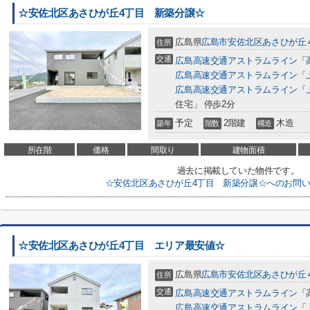
☆安佐北区あさひが丘4丁目 新築分譲☆
広島県
広島市安佐北区
あさひが丘
住所
交通
広島高速交通アストラムライン
「
広島高速交通アストラムライン
「
広島高速交通アストラムライン
「
住宅」 停歩2分
予定
2階建
木造
築年
階数
構造
所在階
価格
間取り
建物面積
過去に掲載していた物件です。
☆安佐北区あさひが丘4丁目 新築分譲☆へのお問
☆安佐北区あさひが丘4丁目 エリア最安値☆
広島県
広島市安佐北区
あさひが丘
住所
交通
広島高速交通アストラムライン
「
広島高速交通アストラムライン
「