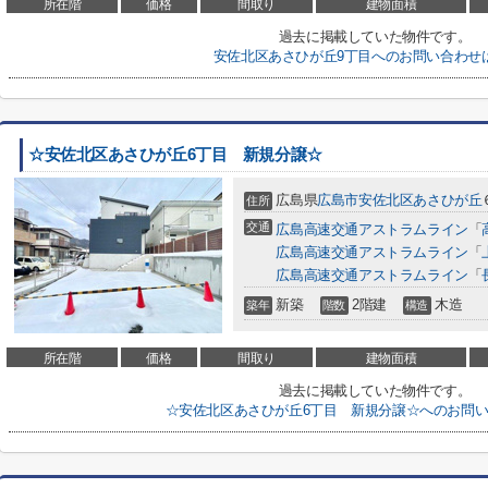
所在階
価格
間取り
建物面積
過去に掲載していた物件です。
安佐北区あさひが丘9丁目へのお問い合わせ
☆安佐北区あさひが丘6丁目 新規分譲☆
広島県
広島市安佐北区
あさひが丘
住所
交通
広島高速交通アストラムライン
「
広島高速交通アストラムライン
「
広島高速交通アストラムライン
「
新築
2階建
木造
築年
階数
構造
所在階
価格
間取り
建物面積
過去に掲載していた物件です。
☆安佐北区あさひが丘6丁目 新規分譲☆へのお問