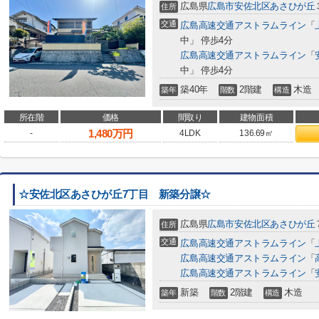
広島県
広島市安佐北区
あさひが丘
住所
交通
広島高速交通アストラムライン
「
中」 停歩4分
広島高速交通アストラムライン
「
中」 停歩4分
築40年
2階建
木造
築年
階数
構造
所在階
価格
間取り
建物面積
1,480
万円
-
4LDK
136.69㎡
☆安佐北区あさひが丘7丁目 新築分譲☆
広島県
広島市安佐北区
あさひが丘
住所
交通
広島高速交通アストラムライン
「
広島高速交通アストラムライン
「
広島高速交通アストラムライン
「
新築
2階建
木造
築年
階数
構造