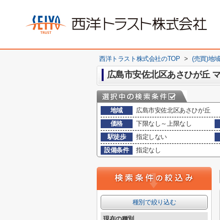
西洋トラスト株式会社のTOP
>
(売買)地
広島市安佐北区あさひが丘 
地域
広島市安佐北区あさひが丘
価格
下限なし～上限なし
駅徒歩
指定しない
設備条件
指定なし
種別で絞り込む
現在の種別