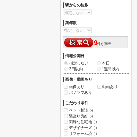
駅からの徒歩
築年数
9
件が該当
情報公開日
指定しない
本日
3日以内
1週間以内
画像・動画あり
画像あり
動画あり
パノラマあり
こだわり条件
ペット相談
(-)
陽当り良好
(-)
閑静な住宅地
(-)
デザイナーズ
(-)
リフォーム済
(-)