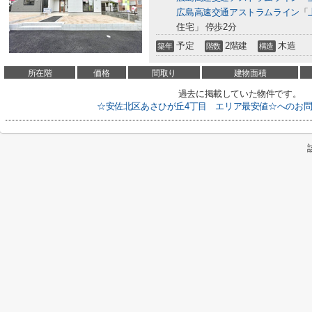
広島高速交通アストラムライン
「
住宅」 停歩2分
予定
2階建
木造
築年
階数
構造
所在階
価格
間取り
建物面積
過去に掲載していた物件です。
☆安佐北区あさひが丘4丁目 エリア最安値☆へのお