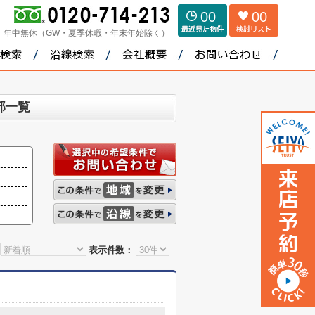
00
00
：
年中無休（GW・夏季休暇・年末年始除く）
部一覧
表示件数：