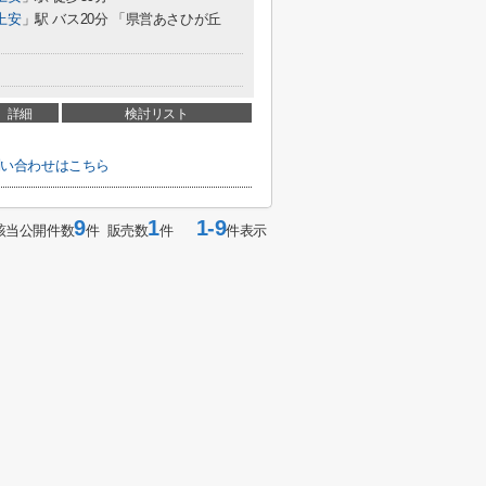
上安
」駅 バス20分 「県営あさひが丘
詳細
検討リスト
問い合わせはこちら
9
1
1-9
該当公開件数
件 販売数
件
件表示