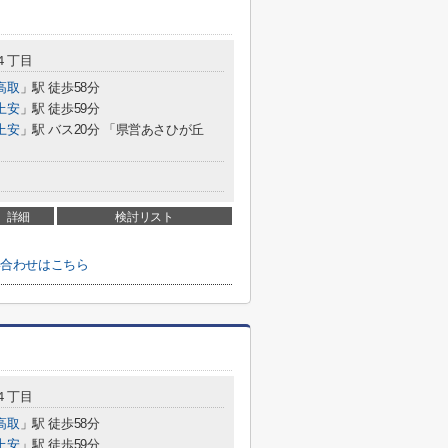
４丁目
高取
」駅 徒歩58分
上安
」駅 徒歩59分
上安
」駅 バス20分 「県営あさひが丘
詳細
検討リスト
い合わせはこちら
４丁目
高取
」駅 徒歩58分
上安
」駅 徒歩59分