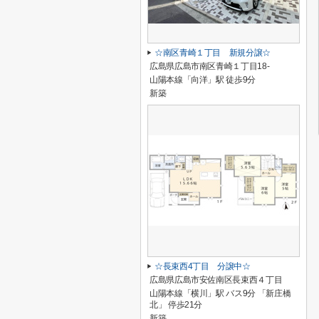
☆南区青崎１丁目 新規分譲☆
広島県広島市南区青崎１丁目18-
山陽本線「向洋」駅 徒歩9分
新築
☆長束西4丁目 分譲中☆
広島県広島市安佐南区長束西４丁目
山陽本線「横川」駅 バス9分 「新庄橋
北」 停歩21分
新築