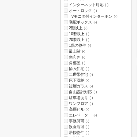
インターネット対応
(-)
オートロック
(-)
TVモニタ付インターホン
(-)
宅配ボックス
(-)
2階以上
(-)
10階以上
(-)
20階以上
(-)
1階の物件
(-)
最上階
(-)
南向き
(-)
角部屋
(-)
輸入住宅
(-)
二世帯住宅
(-)
床下収納
(-)
複層ガラス
(-)
自由設計対応
(-)
駐車場あり
(-)
ワンフロア
(-)
高層ビル
(-)
エレベーター
(-)
事務所可
(-)
飲食店可
(-)
居抜物件
(-)