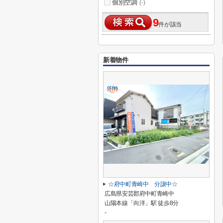
個別空調
(-)
9
件が該当
新着物件
☆府中町青崎中 分譲中☆
広島県安芸郡府中町青崎中
山陽本線「向洋」駅 徒歩8分
-