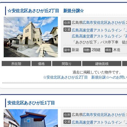
☆安佐北区あさひが丘2丁目 新規分譲☆
広島県
広島市安佐北区
あさひが丘
住所
交通
広島高速交通アストラムライン
「
広島高速交通アストラムライン
「
「あさひが丘下」バス停下車 徒
新築
2階建
木造
築年
階数
構造
所在階
価格
間取り
建物面積
過去に掲載していた物件です。
☆安佐北区あさひが丘2丁目 新規分譲☆へのお問
安佐北区あさひが丘1丁目
広島県
広島市安佐北区
あさひが丘
住所
交通
広島高速交通アストラムライン
「