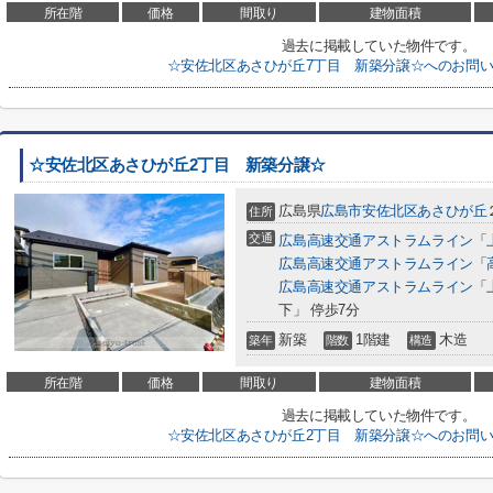
所在階
価格
間取り
建物面積
過去に掲載していた物件です。
☆安佐北区あさひが丘7丁目 新築分譲☆へのお問
☆安佐北区あさひが丘2丁目 新築分譲☆
広島県
広島市安佐北区
あさひが丘
住所
交通
広島高速交通アストラムライン
「
広島高速交通アストラムライン
「
広島高速交通アストラムライン
「
下」 停歩7分
新築
1階建
木造
築年
階数
構造
所在階
価格
間取り
建物面積
過去に掲載していた物件です。
☆安佐北区あさひが丘2丁目 新築分譲☆へのお問