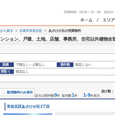
営業時間：
09:00～18：00
定休日
域から探す
>
広島市安佐北区
>
あさひが丘の売買物件
マンション、戸建、土地、店舗、事務所、住宅以外建物全
面積
下限なし～上限なし
築年数
指定しない
間取り
指定なし
並び順：
販売物件のみ表示
9
1
1-9
該当公開件数
件 販売数
件
件表示
安佐北区あさひが丘3丁目