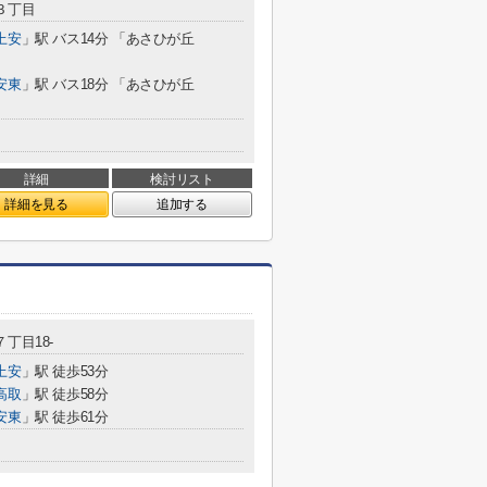
３丁目
上安
」駅 バス14分 「あさひが丘
安東
」駅 バス18分 「あさひが丘
詳細
検討リスト
詳細を見る
追加する
７丁目18-
上安
」駅 徒歩53分
高取
」駅 徒歩58分
安東
」駅 徒歩61分