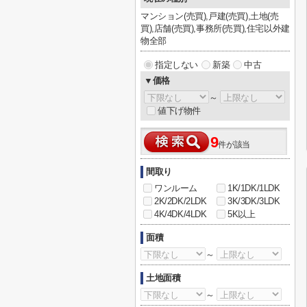
マンション(売買),戸建(売買),土地(売
買),店舗(売買),事務所(売買),住宅以外建
物全部
指定しない
新築
中古
▼価格
～
値下げ物件
9
件が該当
間取り
ワンルーム
1K/1DK/1LDK
2K/2DK/2LDK
3K/3DK/3LDK
4K/4DK/4LDK
5K以上
面積
～
土地面積
～