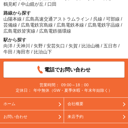
鶴見町
/
中山鏡が丘
/
口田
路線から探す
山陽本線
/
広島高速交通アストラムライン
/
呉線
/
可部線
/
芸備線
/
広島電鉄宮島線
/
広島電鉄本線
/
広島電鉄宇品線
/
広島電鉄皆実線
/
広島電鉄循環線
駅から探す
向洋
/
天神川
/
矢野
/
安芸矢口
/
矢賀
/
比治山橋
/
五日市
/
牛田
/
海田市
/
比治山下
電話でお問い合わせ
営業時間：
09:00～18：00
定休日：
年中無休（GW・夏季休暇・年末年始除く）
ホーム
会社概要
お問い合わせ
来店予約