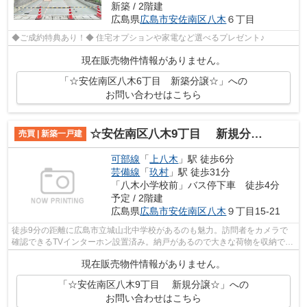
新築 / 2階建
広島県
広島市安佐南区
八木
６丁目
◆ご成約特典あり！◆ 住宅オプションや家電など選べるプレゼント♪
現在販売物件情報がありません。
「☆安佐南区八木6丁目 新築分譲☆」への
お問い合わせはこちら
☆安佐南区八木9丁目 新規分譲☆
売買 | 新築一戸建
可部線
「
上八木
」駅 徒歩6分
芸備線
「
玖村
」駅 徒歩31分
「八木小学校前」バス停下車 徒歩4分
予定 / 2階建
広島県
広島市安佐南区
八木
９丁目15-21
徒歩9分の距離に広島市立城山北中学校があるのも魅力。訪問者をカメラで
確認できるTVインターホン設置済み。納戸があるので大きな荷物を収納でき
ます。帰りたくなるお住まいを当社で見...
現在販売物件情報がありません。
「☆安佐南区八木9丁目 新規分譲☆」への
お問い合わせはこちら