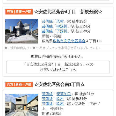
☆安佐北区落合4丁目 新規分譲☆
売買 | 新築一戸建
芸備線
「
玖村
」駅 徒歩19分
芸備線
「
中深川
」駅 徒歩24分
芸備線
「
下深川
」駅 徒歩28分
新築 / 2階建
広島県
広島市安佐北区
落合
４丁目12-
◆ご成約特典あり！◆ 住宅オプションや家電など選べるプレゼント♪
現在販売物件情報がありません。
「☆安佐北区落合4丁目 新規分譲☆」への
お問い合わせはこちら
☆安佐北区落合南1丁目☆
売買 | 新築一戸建
芸備線
「
安芸矢口
」駅 徒歩21分
芸備線
「
玖村
」駅 徒歩31分
芸備線
「
玖村
」駅 バス8分 「下岩ノ
上」 停歩5分
新築 / 2階建