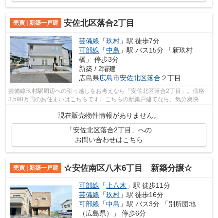
安佐北区落合2丁目
売買 | 新築一戸建
芸備線
「
玖村
」駅 徒歩7分
可部線
「
中島
」駅 バス15分 「新玖村
橋」 停歩3分
新築 / 2階建
広島県
広島市安佐北区
落合
２丁目
芸備線玖村駅周辺への引っ越しをお考えなら「安佐北区落合2丁目」。価格
3,590万円のお住まいはこちらです。こちらの新築戸建てなら、気分爽快に
新生活をスタートできます。建物面積100...
現在販売物件情報がありません。
「安佐北区落合2丁目」への
お問い合わせはこちら
☆安佐南区八木6丁目 新築分譲☆
売買 | 新築一戸建
可部線
「
上八木
」駅 徒歩11分
芸備線
「
玖村
」駅 徒歩16分
可部線
「
中島
」駅 バス3分 「別所団地
（広島県）」 停歩6分