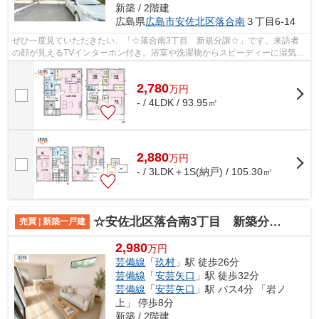
新築 / 2階建
広島県
広島市安佐北区
落合南
３丁目6-14
ぜひ一度見ていただきたい、「☆落合南3丁目 新規分譲☆」です。来訪者
の顔が見えるTVインターホン付き。浴室や洗濯物からスピーディーに湿気を
除去してカビを防げる、浴室乾燥機付きの...
2,780
万
円
- / 4LDK / 93.95㎡
2,880
万
円
- / 3LDK＋1S(納戸) / 105.30㎡
☆安佐北区落合南3丁目 新築分譲☆
売買 | 新築一戸建
2,980
万円
芸備線
「
玖村
」駅 徒歩26分
芸備線
「
安芸矢口
」駅 徒歩32分
芸備線
「
安芸矢口
」駅 バス4分 「岩ノ
上」 停歩8分
新築 / 2階建