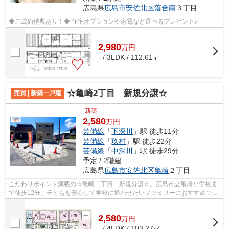
広島県
広島市安佐北区
落合南
３丁目
◆ご成約特典あり！◆ 住宅オプションや家電など選べるプレゼント♪
2,980
万
円
- / 3LDK / 112.61㎡
☆亀崎2丁目 新規分譲☆
売買 | 新築一戸建
新築
2,580
万円
芸備線
「
下深川
」駅 徒歩11分
芸備線
「
玖村
」駅 徒歩22分
芸備線
「
中深川
」駅 徒歩29分
予定 / 2階建
広島県
広島市安佐北区
亀崎
２丁目
こだわりポイント満載の☆亀崎二丁目 新規分譲☆。広島市立亀崎小学校ま
で徒歩12分。子どもを安心して学校に通わせたいファミリーにおすすめで
す。新生活のスタートに一戸建てをお求め...
2,580
万
円
- / 4LDK / 103.27㎡