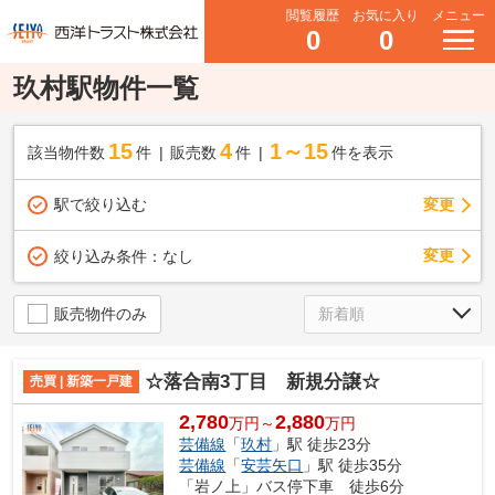
閲覧履歴
お気に入り
メニュー
0
0
玖村駅物件一覧
15
4
1～15
該当物件数
件
販売数
件
件を表示
駅で絞り込む
変更
変更
絞り込み条件：
なし
販売物件のみ
☆落合南3丁目 新規分譲☆
売買 | 新築一戸建
2,780
2,880
万円～
万円
芸備線
「
玖村
」駅 徒歩23分
芸備線
「
安芸矢口
」駅 徒歩35分
「岩ノ上」バス停下車 徒歩6分