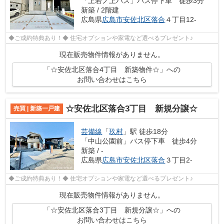
「上岩ノ上バス」バス停下車 徒歩3分
新築 / 2階建
広島県
広島市安佐北区
落合
４丁目12-
◆ご成約特典あり！◆ 住宅オプションや家電など選べるプレゼント♪
現在販売物件情報がありません。
「☆安佐北区落合4丁目 新築物件☆」への
お問い合わせはこちら
☆安佐北区落合3丁目 新規分譲☆
売買 | 新築一戸建
芸備線
「
玖村
」駅 徒歩18分
「中山公園前」バス停下車 徒歩4分
新築 / -
広島県
広島市安佐北区
落合
３丁目2-
◆ご成約特典あり！◆ 住宅オプションや家電など選べるプレゼント♪
現在販売物件情報がありません。
「☆安佐北区落合3丁目 新規分譲☆」への
お問い合わせはこちら