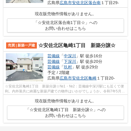
広島県
広島市安佐北区
落合南
１丁目29-
現在販売物件情報がありません。
「☆安佐北区落合南1丁目☆」への
お問い合わせはこちら
☆安佐北区亀崎1丁目 新築分譲☆
売買 | 新築一戸建
芸備線
「
中深川
」駅 徒歩16分
芸備線
「
下深川
」駅 徒歩20分
芸備線
「
玖村
」駅 徒歩29分
予定 / 2階建
広島県
広島市安佐北区
亀崎
１丁目20-
☆安佐北区亀崎1丁目 新築分譲☆№1・№2：芸備線中深川駅にも近くて便
利。内外装共に綺麗な新築戸建ての物件はいかがでしょうか。令和7年5月完
成の新築物件。令和7年5月築のコチラの物件...
現在販売物件情報がありません。
「☆安佐北区亀崎1丁目 新築分譲☆」への
お問い合わせはこちら