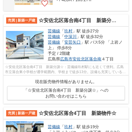
☆安佐北区落合南4丁目 新築分譲☆
売買 | 新築一戸建
芸備線
「
玖村
」駅 徒歩27分
芸備線
「
中深川
」駅 徒歩32分
芸備線
「
安芸矢口
」駅 バス5分 「上岩ノ
上」 停歩8分
予定 / 2階建
広島県
広島市安佐北区
落合南
４丁目
☆安佐北区落合南4丁目 新築分譲☆：芸備線玖村駅にも近くて便利。広島
市立落合東小学校が通学範囲内、学校まで徒歩13分。設備も充実している新
築戸建ての物件はいかがでしょうか。お住...
現在販売物件情報がありません。
「☆安佐北区落合南4丁目 新築分譲☆」への
お問い合わせはこちら
☆安佐北区落合4丁目 新築物件☆
売買 | 新築一戸建
芸備線
「
玖村
」駅 徒歩19分