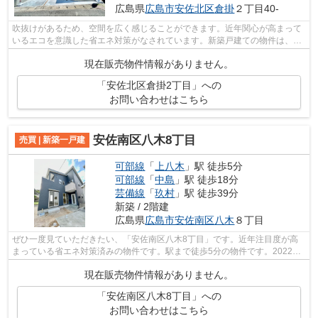
広島県
広島市安佐北区
倉掛
２丁目40-
吹抜けがあるため、空間を広く感じることができます。近年関心が高まって
いるエコを意識した省エネ対策がなされています。新築戸建ての物件は、室
内のレイアウトも自分好みに変更可能...
現在販売物件情報がありません。
「安佐北区倉掛2丁目」への
お問い合わせはこちら
安佐南区八木8丁目
売買 | 新築一戸建
可部線
「
上八木
」駅 徒歩5分
可部線
「
中島
」駅 徒歩18分
芸備線
「
玖村
」駅 徒歩39分
新築 / 2階建
広島県
広島市安佐南区
八木
８丁目
ぜひ一度見ていただきたい、「安佐南区八木8丁目」です。近年注目度が高
まっている省エネ対策済みの物件です。駅まで徒歩5分の物件です。2022年3
月完成、まだまだ新しい築浅物件。不動...
現在販売物件情報がありません。
「安佐南区八木8丁目」への
お問い合わせはこちら