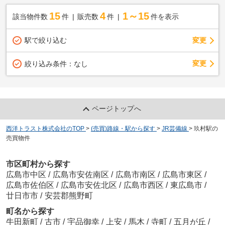
15
4
1～15
該当物件数
件
販売数
件
件を表示
駅で絞り込む
変更
変更
絞り込み条件：
なし
ページトップへ
西洋トラスト株式会社のTOP
>
(売買)路線・駅から探す
>
JR芸備線
>
玖村駅の
売買物件
市区町村から探す
広島市中区
/
広島市安佐南区
/
広島市南区
/
広島市東区
/
広島市佐伯区
/
広島市安佐北区
/
広島市西区
/
東広島市
/
廿日市市
/
安芸郡熊野町
町名から探す
牛田新町
/
古市
/
宇品御幸
/
上安
/
馬木
/
寺町
/
五月が丘
/