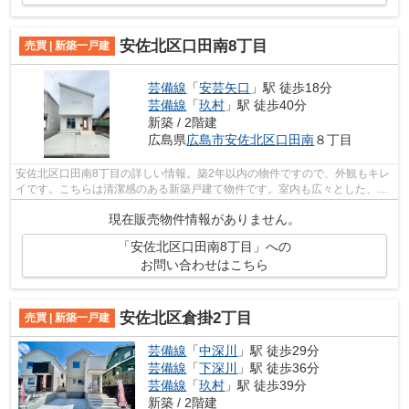
安佐北区口田南8丁目
売買 | 新築一戸建
芸備線
「
安芸矢口
」駅 徒歩18分
芸備線
「
玖村
」駅 徒歩40分
新築 / 2階建
広島県
広島市安佐北区
口田南
８丁目
安佐北区口田南8丁目の詳しい情報。築2年以内の物件ですので、外観もキレ
イです。こちらは清潔感のある新築戸建て物件です。室内も広々とした、令
和5年7月築の物件で、多くの方に好評...
現在販売物件情報がありません。
「安佐北区口田南8丁目」への
お問い合わせはこちら
安佐北区倉掛2丁目
売買 | 新築一戸建
芸備線
「
中深川
」駅 徒歩29分
芸備線
「
下深川
」駅 徒歩36分
芸備線
「
玖村
」駅 徒歩39分
新築 / 2階建