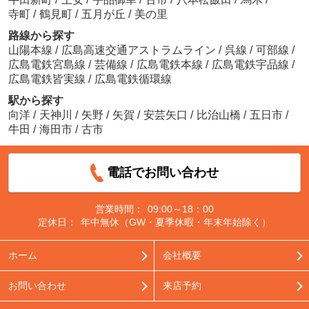
寺町
/
鶴見町
/
五月が丘
/
美の里
路線から探す
山陽本線
/
広島高速交通アストラムライン
/
呉線
/
可部線
/
広島電鉄宮島線
/
芸備線
/
広島電鉄本線
/
広島電鉄宇品線
/
広島電鉄皆実線
/
広島電鉄循環線
駅から探す
向洋
/
天神川
/
矢野
/
矢賀
/
安芸矢口
/
比治山橋
/
五日市
/
牛田
/
海田市
/
古市
電話でお問い合わせ
営業時間：
09:00～18：00
定休日：
年中無休（GW・夏季休暇・年末年始除く）
ホーム
会社概要
お問い合わせ
来店予約