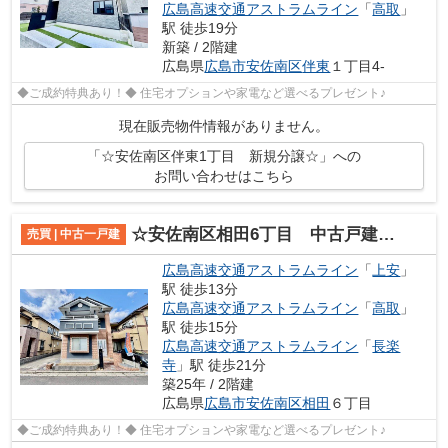
広島高速交通アストラムライン
「
高取
」
駅 徒歩19分
新築 / 2階建
広島県
広島市安佐南区
伴東
１丁目4-
◆ご成約特典あり！◆ 住宅オプションや家電など選べるプレゼント♪
現在販売物件情報がありません。
「☆安佐南区伴東1丁目 新規分譲☆」への
お問い合わせはこちら
☆安佐南区相田6丁目 中古戸建て☆
売買 | 中古一戸建
広島高速交通アストラムライン
「
上安
」
駅 徒歩13分
広島高速交通アストラムライン
「
高取
」
駅 徒歩15分
広島高速交通アストラムライン
「
長楽
寺
」駅 徒歩21分
築25年 / 2階建
広島県
広島市安佐南区
相田
６丁目
◆ご成約特典あり！◆ 住宅オプションや家電など選べるプレゼント♪