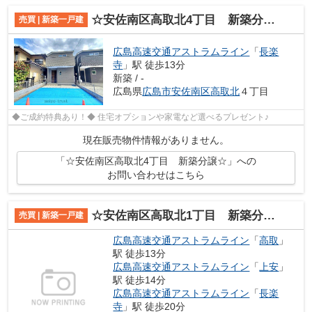
☆安佐南区高取北4丁目 新築分譲☆
売買 | 新築一戸建
広島高速交通アストラムライン
「
長楽
寺
」駅 徒歩13分
新築 / -
広島県
広島市安佐南区
高取北
４丁目
◆ご成約特典あり！◆ 住宅オプションや家電など選べるプレゼント♪
現在販売物件情報がありません。
「☆安佐南区高取北4丁目 新築分譲☆」への
お問い合わせはこちら
☆安佐南区高取北1丁目 新築分譲☆
売買 | 新築一戸建
広島高速交通アストラムライン
「
高取
」
駅 徒歩13分
広島高速交通アストラムライン
「
上安
」
駅 徒歩14分
広島高速交通アストラムライン
「
長楽
寺
」駅 徒歩20分