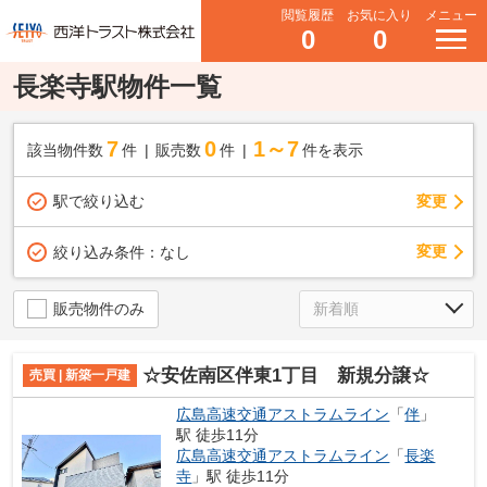
閲覧履歴
お気に入り
メニュー
0
0
長楽寺駅物件一覧
7
0
1～7
該当物件数
件
販売数
件
件を表示
駅で絞り込む
変更
変更
絞り込み条件：
なし
販売物件のみ
☆安佐南区伴東1丁目 新規分譲☆
売買 | 新築一戸建
広島高速交通アストラムライン
「
伴
」
駅 徒歩11分
広島高速交通アストラムライン
「
長楽
寺
」駅 徒歩11分