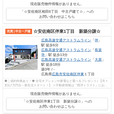
現在販売物件情報がありません。
「☆安佐南区相田6丁目 中古戸建て☆」への
お問い合わせはこちら
☆安佐南区伴東1丁目 新築分譲☆
売買 | 中古一戸建
広島高速交通アストラムライン
「
伴
」
駅 徒歩6分
広島高速交通アストラムライン
「
長楽
寺
」駅 徒歩13分
広島高速交通アストラムライン
「
大原
」
駅 徒歩18分
築3年 / -
広島県
広島市安佐南区
伴東
１丁目
◆ご成約特典あり！◆ 住宅オプションや家電など選べるプレゼント♪ 【月々
支払7万円台～新生活スタート！】 ☆不動産情報は『西洋トラスト』にお任
せ下さい☆
現在販売物件情報がありません。
「☆安佐南区伴東1丁目 新築分譲☆」への
お問い合わせはこちら