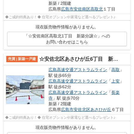
新築 / 2階建
広島県
広島市安佐南区
高取北
１丁目
◆ご成約特典あり！◆ 住宅オプションや家電など選べるプレゼント♪
現在販売物件情報がありません。
「☆安佐南区高取北1丁目 新築分譲☆」への
お問い合わせはこちら
☆安佐北区あさひが丘6丁目 新規分譲☆
売買 | 新築一戸建
広島高速交通アストラムライン
「
高取
」
駅 徒歩65分
広島高速交通アストラムライン
「
上安
」
駅 徒歩62分
広島高速交通アストラムライン
「
長楽
寺
」駅 徒歩70分
新築 / 2階建
広島県
広島市安佐北区
あさひが丘
６丁目
◆ご成約特典あり！◆ 住宅オプションや家電など選べるプレゼント♪
現在販売物件情報がありません。