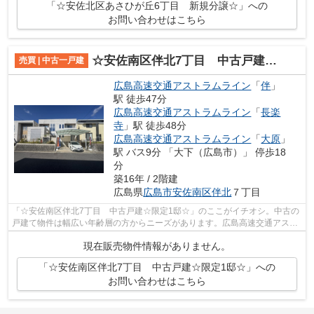
「☆安佐北区あさひが丘6丁目 新規分譲☆」への
お問い合わせはこちら
☆安佐南区伴北7丁目 中古戸建☆限定1邸☆
売買 | 中古一戸建
広島高速交通アストラムライン
「
伴
」
駅 徒歩47分
広島高速交通アストラムライン
「
長楽
寺
」駅 徒歩48分
広島高速交通アストラムライン
「
大原
」
駅 バス9分 「大下（広島市）」 停歩18
分
築16年 / 2階建
広島県
広島市安佐南区
伴北
７丁目
「☆安佐南区伴北7丁目 中古戸建☆限定1邸☆」のここがイチオシ。中古の
戸建て物件は幅広い年齢層の方からニーズがあります。広島高速交通アスト
ラムライン伴周辺の物件をお探しの際は、...
現在販売物件情報がありません。
「☆安佐南区伴北7丁目 中古戸建☆限定1邸☆」への
お問い合わせはこちら