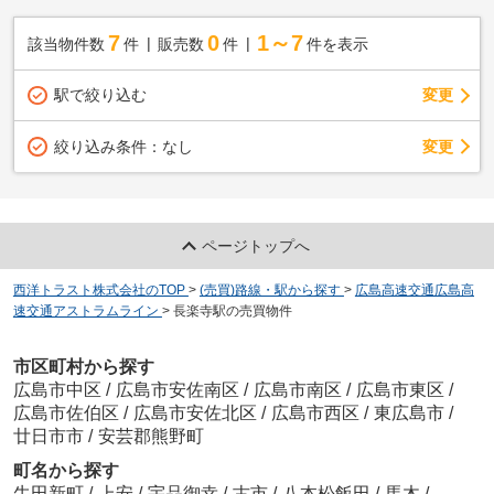
7
0
1～7
該当物件数
件
販売数
件
件を表示
駅で絞り込む
変更
変更
絞り込み条件：
なし
ページトップへ
西洋トラスト株式会社のTOP
>
(売買)路線・駅から探す
>
広島高速交通広島高
速交通アストラムライン
>
長楽寺駅の売買物件
市区町村から探す
広島市中区
/
広島市安佐南区
/
広島市南区
/
広島市東区
/
広島市佐伯区
/
広島市安佐北区
/
広島市西区
/
東広島市
/
廿日市市
/
安芸郡熊野町
町名から探す
牛田新町
/
上安
/
宇品御幸
/
古市
/
八本松飯田
/
馬木
/