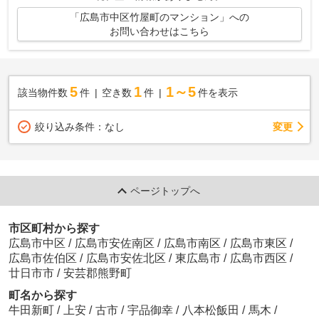
「広島市中区竹屋町のマンション」への
お問い合わせはこちら
5
1
1～5
該当物件数
件
空き数
件
件を表示
変更
絞り込み条件：
なし
ページトップへ
市区町村から探す
広島市中区
/
広島市安佐南区
/
広島市南区
/
広島市東区
/
広島市佐伯区
/
広島市安佐北区
/
東広島市
/
広島市西区
/
廿日市市
/
安芸郡熊野町
町名から探す
牛田新町
/
上安
/
古市
/
宇品御幸
/
八本松飯田
/
馬木
/