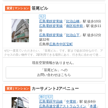
笹尾ビル
賃貸 | マンション
礼0
広島電鉄皆実線
「
比治山橋
」駅 徒歩10分
広島電鉄皆実線
「
南区役所前
」駅 徒歩11
分
広島電鉄皆実線
「
比治山下
」駅 徒歩12分
築32年
広島県
広島市中区
宝町
ぜひ一度見ていただきたい、「笹尾ビル」です。駅まで徒歩10分なので、ア
クセスの良い物件です。2駅利用できる場所にあり、行き先に合わせて使い
分けができます。さわやかな朝を迎える...
現在空室情報がありません。
「笹尾ビル」への
お問い合わせはこちら
カーサメントJアベニュー
賃貸 | マンション
敷0
礼0
広島電鉄宇品線
「
中電前
」駅 徒歩8分
広島高速交通アストラムライン
「
本通
」