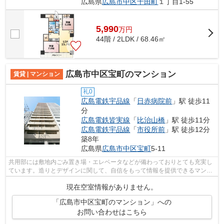
広島県
広島市中区
千田町
１丁目1-55
5,990
万
円
44階 / 2LDK / 68.46㎡
広島市中区宝町のマンション
賃貸 | マンション
礼0
広島電鉄宇品線
「
日赤病院前
」駅 徒歩11
分
広島電鉄皆実線
「
比治山橋
」駅 徒歩11分
広島電鉄宇品線
「
市役所前
」駅 徒歩12分
築8年
広島県
広島市中区
宝町
5-11
共用部には敷地内ごみ置き場・エレベータなどが備わっておりとても充実し
ています。造りとデザインに関して、自信をもって情報を提供できるマンシ
ョンです。通風良好で陽の当たる気持...
現在空室情報がありません。
「広島市中区宝町のマンション」への
お問い合わせはこちら