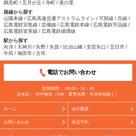
鶴見町
/
五月が丘
/
寺町
/
美の里
路線から探す
山陽本線
/
広島高速交通アストラムライン
/
可部線
/
呉線
/
広島電鉄宮島線
/
芸備線
/
広島電鉄本線
/
広島電鉄宇品線
/
広島電鉄皆実線
/
広島電鉄循環線
駅から探す
向洋
/
天神川
/
矢野
/
矢賀
/
比治山橋
/
安芸矢口
/
五日市
/
牛田
/
海田市
/
古市
電話でお問い合わせ
営業時間：
09:00～18：00
定休日：
年中無休（GW・夏季休暇・年末年始除く）
ホーム
会社概要
お問い合わせ
来店予約