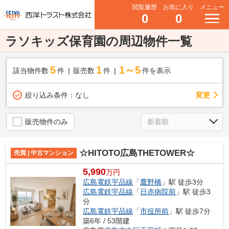
閲覧履歴
お気に入り
メニュー
0
0
ラソキッズ保育園の周辺物件一覧
5
1
1～5
該当物件数
件
販売数
件
件を表示
変更
絞り込み条件：
なし
販売物件のみ
☆HITOTO広島THETOWER☆
売買 | 中古マンション
5,990
万円
広島電鉄宇品線
「
鷹野橋
」駅 徒歩3分
広島電鉄宇品線
「
日赤病院前
」駅 徒歩3
分
広島電鉄宇品線
「
市役所前
」駅 徒歩7分
築6年 / 53階建