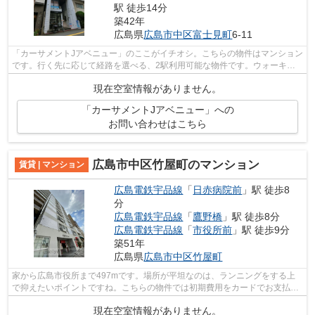
駅 徒歩14分
築42年
広島県
広島市中区
富士見町
6-11
「カーサメントJアベニュー」のここがイチオシ。こちらの物件はマンション
です。行く先に応じて経路を選べる、2駅利用可能な物件です。ウォーキン
グやランニングが趣味の方に住んでも...
現在空室情報がありません。
「カーサメントJアベニュー」への
お問い合わせはこちら
広島市中区竹屋町のマンション
賃貸 | マンション
広島電鉄宇品線
「
日赤病院前
」駅 徒歩8
分
広島電鉄宇品線
「
鷹野橋
」駅 徒歩8分
広島電鉄宇品線
「
市役所前
」駅 徒歩9分
築51年
広島県
広島市中区
竹屋町
家から広島市役所まで497mです。場所が平坦なのは、ランニングをする上
で抑えたいポイントですね。こちらの物件では初期費用をカードでお支払い
いただけます。造りとデザインに関して...
現在空室情報がありません。