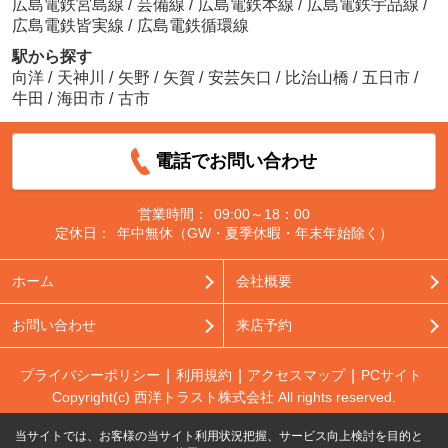
広島電鉄宮島線
/
芸備線
/
広島電鉄本線
/
広島電鉄宇品線
/
広島電鉄皆実線
/
広島電鉄循環線
駅から探す
向洋
/
天神川
/
矢野
/
矢賀
/
安芸矢口
/
比治山橋
/
五日市
/
牛田
/
海田市
/
古市
電話でお問い合わせ
営業時間：
09:00～18：00
定休日：
年中無休（GW・夏季休暇・年末年始除く）
ホーム
会社概要
お問い合わせ
来店予約
プライバシーポリシー
利用規約
アクセスマップ
PCサイト
Copyright(c) 西洋トラスト株式会社 All rights reserved.
当サイトでは、お客様の当サイト利用状況把握、サービス向上検討を目的と