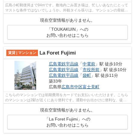
広島小町郵便局まで94mです。敷地内ごみ置き場は、忙しいあなたにとって
マストな条件ではないでしょうか。外観タイル張りは、マンションの骨組み
を守るのにも役立ちます。エレベーター...
現在空室情報がありません。
「TOUKAKUIN」への
お問い合わせはこちら
La Foret Fujimi
賃貸 | マンション
広島電鉄宇品線
「
中電前
」駅 徒歩10分
広島電鉄宇品線
「
市役所前
」駅 徒歩10分
広島電鉄宇品線
「
袋町
」駅 徒歩11分
築33年
広島県
広島市中区
富士見町
こちらのマンションでは初期費用をカードでお支払いいただけます。こちら
のマンションは2駅が近くにあり便利です。通勤やお出かけに便利な、徒歩
10分に駅のある物件です。忙しい方には...
現在空室情報がありません。
「La Foret Fujimi」への
お問い合わせはこちら