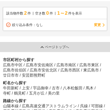
2
0
1～2
該当物件数
件
空き数
件
件を表示
変更
絞り込み条件：
なし
ページトップへ
市区町村から探す
広島市中区
/
広島市安佐南区
/
広島市南区
/
広島市東区
/
広島市佐伯区
/
広島市安佐北区
/
広島市西区
/
東広島市
/
廿日市市
/
安芸郡熊野町
町名から探す
牛田新町
/
上安
/
宇品御幸
/
古市
/
八本松飯田
/
馬木
/
寺町
/
鶴見町
/
五月が丘
/
美の里
路線から探す
山陽本線
/
広島高速交通アストラムライン
/
呉線
/
可部線
/