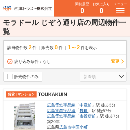
閲覧履歴
お気に入り
メニュー
0
0
モラドール じぞう通り店の周辺物件一
覧
2
0
1～2
該当物件数
件
販売数
件
件を表示
変更
絞り込み条件：
なし
販売物件のみ
TOUKAKUIN
賃貸 | マンション
広島電鉄宇品線
「
中電前
」駅 徒歩3分
広島電鉄宇品線
「
袋町
」駅 徒歩7分
広島電鉄宇品線
「
市役所前
」駅 徒歩7分
築20年
広島県
広島市中区
小町