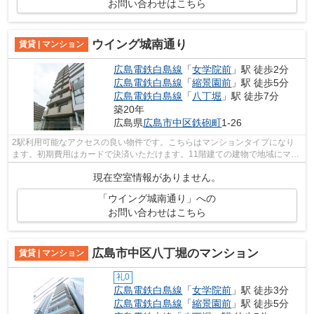
お問い合わせはこちら
ウイング城南通り
賃貸 | マンション
広島電鉄白島線
「
女学院前
」駅 徒歩2分
広島電鉄白島線
「
縮景園前
」駅 徒歩5分
広島電鉄白島線
「
八丁堀
」駅 徒歩7分
築20年
広島県
広島市中区
鉄砲町
1-26
2駅利用可能なアクセスの良い物件です。こちらはマンションタイプになり
ます。初期費用はカードで決済いただけます。11階建ての建物で地域にマッ
チした物件。当社スタッフが地域の賃貸...
現在空室情報がありません。
「ウイング城南通り」への
お問い合わせはこちら
広島市中区八丁堀のマンション
賃貸 | マンション
礼0
広島電鉄白島線
「
女学院前
」駅 徒歩3分
広島電鉄白島線
「
縮景園前
」駅 徒歩5分