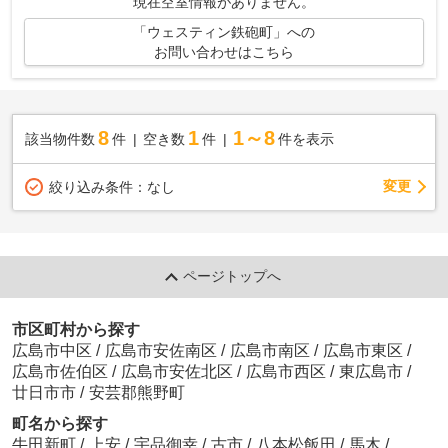
現在空室情報がありません。
「ウェスティン鉄砲町」への
お問い合わせはこちら
8
1
1～8
該当物件数
件
空き数
件
件を表示
変更
絞り込み条件：
なし
ページトップへ
市区町村から探す
広島市中区
/
広島市安佐南区
/
広島市南区
/
広島市東区
/
広島市佐伯区
/
広島市安佐北区
/
広島市西区
/
東広島市
/
廿日市市
/
安芸郡熊野町
町名から探す
牛田新町
/
上安
/
宇品御幸
/
古市
/
八本松飯田
/
馬木
/