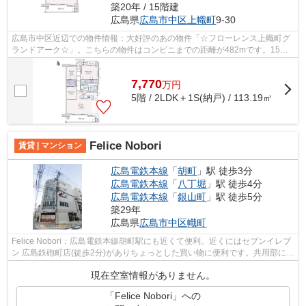
築20年 / 15階建
広島県
広島市中区
上幟町
9-30
広島市中区近辺での物件情報：大好評のあの物件「☆フローレンス上幟町グ
ランドアーク☆」。こちらの物件はコンビニまでの距離が482mです。15階
建ての物件ならいつでも快適です。中古で...
7,770
万
円
5階 / 2LDK＋1S(納戸) / 113.19㎡
Felice Nobori
賃貸 | マンション
広島電鉄本線
「
胡町
」駅 徒歩3分
広島電鉄本線
「
八丁堀
」駅 徒歩4分
広島電鉄本線
「
銀山町
」駅 徒歩5分
築29年
広島県
広島市中区
幟町
Felice Nobori：広島電鉄本線胡町駅にも近くて便利。近くにはセブンイレブ
ン 広島鉄砲町店(徒歩2分)がありちょっとした買い物に便利です。共用部には
敷地内ごみ置き場・エレベータなど...
現在空室情報がありません。
「Felice Nobori」への