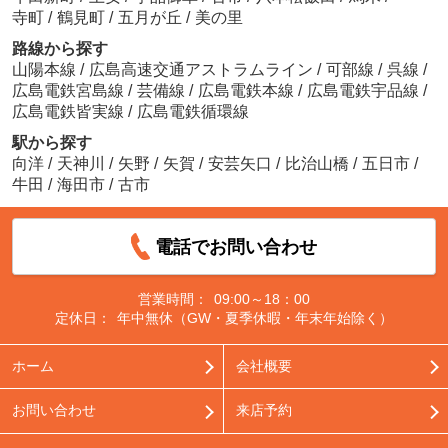
寺町
/
鶴見町
/
五月が丘
/
美の里
路線から探す
山陽本線
/
広島高速交通アストラムライン
/
可部線
/
呉線
/
広島電鉄宮島線
/
芸備線
/
広島電鉄本線
/
広島電鉄宇品線
/
広島電鉄皆実線
/
広島電鉄循環線
駅から探す
向洋
/
天神川
/
矢野
/
矢賀
/
安芸矢口
/
比治山橋
/
五日市
/
牛田
/
海田市
/
古市
電話でお問い合わせ
営業時間：
09:00～18：00
定休日：
年中無休（GW・夏季休暇・年末年始除く）
ホーム
会社概要
お問い合わせ
来店予約