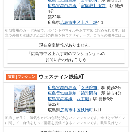
広島電鉄白島線
「
家庭裁判所前
」駅 徒歩
4分
築22年
広島県
広島市中区
上八丁堀
4-1
初期費用のカード決済で、ポイントやマイルをおすすめに貯められます。目
立つ外観と洗練された設計の内装を持つデザイナーズ。こちらの物件にはエ
レベーターが付いています。ウォーキ...
現在空室情報がありません。
「広島市中区上八丁堀のマンション」への
お問い合わせはこちら
ウェスティン鉄砲町
賃貸 | マンション
広島電鉄白島線
「
女学院前
」駅 徒歩2分
広島電鉄白島線
「
縮景園前
」駅 徒歩4分
広島電鉄本線
「
八丁堀
」駅 徒歩6分
築22年
広島県
広島市中区
鉄砲町
1-11
風通しが良く、湿気やカビの心配が少ないマンションです。造りとデザイン
に関して、自信をもって情報を提供できるマンションです。眺望良好なマン
ションです。こちらはエレベーター付...