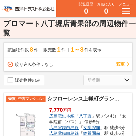
閲覧履歴
お気に入り
メニュー
0
0
プロマート八丁堀店青果部の周辺物件一
覧
8
1
1～8
該当物件数
件
販売数
件
件を表示
変更
絞り込み条件：
なし
販売物件のみ
☆フローレンス上幟町グランドアーク☆
売買 | 中古マンション
7,770
万円
広島電鉄本線
「
八丁堀
」駅 バス4分 「女
学院前（バス）」 停歩5分
広島電鉄白島線
「
女学院前
」駅 徒歩6分
広島電鉄白島線
「
縮景園前
」駅 徒歩6分