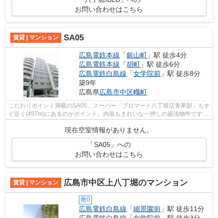
お問い合わせはこちら
SA05
賃貸 | マンション
広島電鉄本線
「
銀山町
」駅 徒歩4分
広島電鉄本線
「
胡町
」駅 徒歩6分
広島電鉄白島線
「
女学院前
」駅 徒歩8分
築9年
広島県
広島市中区
幟町
こだわりポイント満載のSA05。スーパー「プロマート八丁堀店青果部」もす
ぐ近く(457m)にあるのがポイント。内装もきれいな一押しの築浅物件です。
きれい好きな方、古い物件は苦手とい...
現在空室情報がありません。
「SA05」への
お問い合わせはこちら
広島市中区上八丁堀のマンション
賃貸 | マンション
敷0
広島電鉄白島線
「
縮景園前
」駅 徒歩11分
広島電鉄白島線
「
女学院前
」駅 徒歩3分