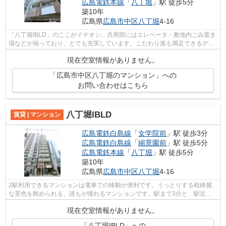
広島電鉄本線
「
八丁堀
」駅 徒歩5分
築10年
広島県
広島市中区
八丁堀
4-16
「八丁堀IBLD」のここがイチオシ。共用部にはエレベータ・敷地内ごみ置き
場などが揃っており、とても充実しています。こだわり派も満足できるデザ
イナーズマンションです。魅力的な眺...
現在空室情報がありません。
「広島市中区八丁堀のマンション」への
お問い合わせはこちら
八丁堀IBLD
賃貸 | マンション
広島電鉄白島線
「
女学院前
」駅 徒歩3分
広島電鉄白島線
「
縮景園前
」駅 徒歩5分
広島電鉄本線
「
八丁堀
」駅 徒歩5分
築10年
広島県
広島市中区
八丁堀
4-16
2駅利用できるマンションは電車での移動が便利です。うっとりする程綺麗
な景色を眺められる、誰もが憧れるマンションです。駅まで3分と、駅近で
アクセスも良好な物件です。13階建ての...
現在空室情報がありません。
「八丁堀IBLD」への