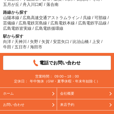
五月が丘
/
舟入川口町
/
落合南
路線から探す
山陽本線
/
広島高速交通アストラムライン
/
呉線
/
可部線
/
芸備線
/
広島電鉄宮島線
/
広島電鉄本線
/
広島電鉄宇品線
/
広島電鉄皆実線
/
広島電鉄循環線
駅から探す
向洋
/
天神川
/
矢野
/
矢賀
/
安芸矢口
/
比治山橋
/
上安
/
牛田
/
五日市
/
海田市
電話でお問い合わせ
営業時間：
09:00～18：00
定休日：
年中無休（GW・夏季休暇・年末年始除く）
ホーム
会社概要
お問い合わせ
来店予約