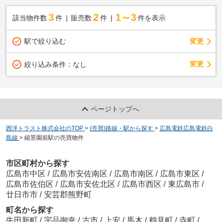
3
2
1～3
該当物件数
件
販売数
件
件を表示
駅で絞り込む
変更
変更
絞り込み条件：
なし
ページトップへ
西洋トラスト株式会社のTOP
>
(売買)路線・駅から探す
>
広島電鉄広島電鉄白
島線
>
縮景園前駅の売買物件
市区町村から探す
広島市中区
/
広島市安佐南区
/
広島市南区
/
広島市東区
/
広島市佐伯区
/
広島市安佐北区
/
広島市西区
/
東広島市
/
廿日市市
/
安芸郡熊野町
町名から探す
牛田新町
/
宇品御幸
/
古市
/
上安
/
馬木
/
鶴見町
/
寺町
/