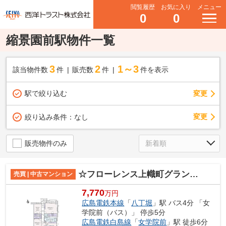
閲覧履歴
お気に入り
メニュー
0
0
縮景園前駅物件一覧
3
2
1～3
該当物件数
件
販売数
件
件を表示
駅で絞り込む
変更
変更
絞り込み条件：
なし
販売物件のみ
☆フローレンス上幟町グランドアーク☆
売買 | 中古マンション
7,770
万円
広島電鉄本線
「
八丁堀
」駅 バス4分 「女
学院前（バス）」 停歩5分
広島電鉄白島線
「
女学院前
」駅 徒歩6分