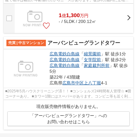
建て物件は幅広い年齢層の方からニーズがあります。徒歩6分圏内に立地す
る物件です。ご希望の不動産情報をご用...
1
1,300
億
万
円
- / 5LDK / 200.12㎡
アーバンビューグランドタワー
売買 | 中古マンション
広島電鉄白島線
「
縮景園前
」駅 徒歩1分
広島電鉄白島線
「
女学院前
」駅 徒歩2分
広島電鉄白島線
「
家庭裁判所前
」駅 徒歩
5分
築22年 / 43階建
広島県
広島市中区
上八丁堀
4-1
■2025年5月ハウスクリーニング済！！ ■コンシェルズ24時間有人管理☆ ■畳
コーナーあり。 ■タワー1階にはスーパーがあります。コンビニ等も近く利便
施設充実エリア！
現在販売物件情報がありません。
「アーバンビューグランドタワー」への
お問い合わせはこちら