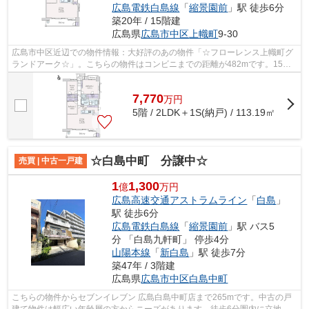
広島電鉄白島線
「
縮景園前
」駅 徒歩6分
築20年 / 15階建
広島県
広島市中区
上幟町
9-30
広島市中区近辺での物件情報：大好評のあの物件「☆フローレンス上幟町グ
ランドアーク☆」。こちらの物件はコンビニまでの距離が482mです。15階
建ての物件ならいつでも快適です。中古で...
7,770
万
円
5階 / 2LDK＋1S(納戸) / 113.19㎡
☆白島中町 分譲中☆
売買 | 中古一戸建
1
1,300
億
万円
広島高速交通アストラムライン
「
白島
」
駅 徒歩6分
広島電鉄白島線
「
縮景園前
」駅 バス5
分 「白島九軒町」 停歩4分
山陽本線
「
新白島
」駅 徒歩7分
築47年 / 3階建
広島県
広島市中区
白島中町
こちらの物件からセブンイレブン 広島白島中町店まで265mです。中古の戸