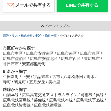
メールで共有する
LINEで共有する
ページトップへ
西洋トラスト株式会社のTOP
>
物件一覧
>
☆グレイス舟入☆
市区町村から探す
広島市中区
/
広島市安佐南区
/
広島市南区
/
広島市東区
/
広島市佐伯区
/
広島市安佐北区
/
広島市西区
/
東広島市
/
廿日市市
/
安芸郡熊野町
町名から探す
牛田新町
/
上安
/
宇品御幸
/
古市
/
八本松飯田
/
馬木
/
寺町
/
鶴見町
/
五月が丘
/
美の里
路線から探す
山陽本線
/
広島高速交通アストラムライン
/
可部線
/
呉線
/
広島電鉄宮島線
/
芸備線
/
広島電鉄本線
/
広島電鉄宇品線
/
広島電鉄皆実線
/
広島電鉄循環線