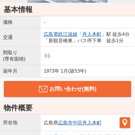
基本情報
価格
-
広島電鉄江波線
「
舟入本町
」駅 徒歩4分
交通
「新観音橋東」バス停下車 徒歩1分
間取り
-(-)
(専有面積)
築年月
1973年 1月(築53年)
お問い合わせ(無料)
物件概要
所在地
広島県
広島市中区
舟入本町