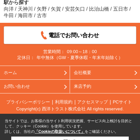
駅から探す
向洋
/
天神川
/
矢野
/
矢賀
/
安芸矢口
/
比治山橋
/
五日市
/
牛田
/
海田市
/
古市
電話でお問い合わせ
営業時間：
09:00～18：00
定休日：
年中無休（GW・夏季休暇・年末年始除く）
ホーム
会社概要
お問い合わせ
来店予約
プライバシーポリシー
利用規約
アクセスマップ
PCサイト
Copyright(c) 西洋トラスト株式会社 All rights reserved.
当サイトでは、お客様の当サイト利用状況把握、サービス向上検討を目的と
して、クッキー（Cookie）を使用しています。
詳しくは、当社の
「Cookieの取扱いについて」
をご確認ください。