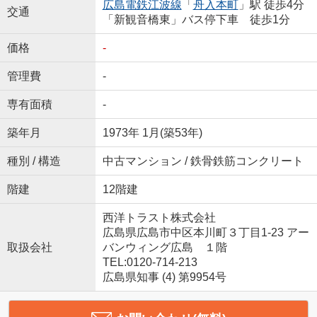
広島電鉄江波線
「
舟入本町
」駅 徒歩4分
交通
「新観音橋東」バス停下車 徒歩1分
価格
-
管理費
-
専有面積
-
築年月
1973年 1月(築53年)
種別 / 構造
中古マンション / 鉄骨鉄筋コンクリート
階建
12階建
西洋トラスト株式会社
広島県広島市中区本川町３丁目1-23 アー
取扱会社
バンウィング広島 １階
TEL:0120-714-213
広島県知事 (4) 第9954号