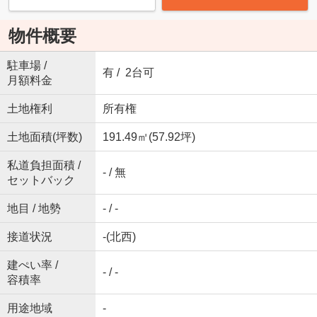
物件概要
駐車場 /
有 / 2台可
月額料金
土地権利
所有権
土地面積(坪数)
191.49㎡(57.92坪)
私道負担面積 /
- / 無
セットバック
地目 / 地勢
- / -
接道状況
-(北西)
建ぺい率 /
- / -
容積率
用途地域
-