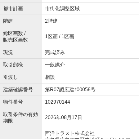
都市計画
市街化調整区域
階建
2階建
総区画数 /
1区画 / 1区画
販売区画数
現況
完成済み
取引態様
一般媒介
引渡し
相談
建築確認番号
第R07認広建ｾ00058号
物件番号
102970144
取引条件の有効
2026年08月17日
期限
西洋トラスト株式会社