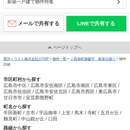
新築一戸建て物件特集
メールで共有する
LINEで共有する
ページトップへ
西洋トラスト株式会社のTOP
>
物件一覧
>
☆西条町御薗宇 新規分譲☆
>
物件
詳細
市区町村から探す
広島市中区
/
広島市安佐南区
/
広島市南区
/
広島市東区
/
広島市佐伯区
/
広島市安佐北区
/
広島市西区
/
東広島市
/
廿日市市
/
安芸郡熊野町
町名から探す
牛田新町
/
古市
/
宇品御幸
/
上安
/
馬木
/
寺町
/
五月が丘
/
鶴見町
/
中山鏡が丘
/
口田
路線から探す