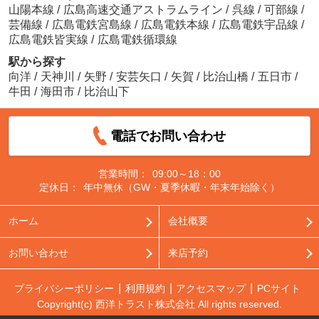
山陽本線
/
広島高速交通アストラムライン
/
呉線
/
可部線
/
芸備線
/
広島電鉄宮島線
/
広島電鉄本線
/
広島電鉄宇品線
/
広島電鉄皆実線
/
広島電鉄循環線
駅から探す
向洋
/
天神川
/
矢野
/
安芸矢口
/
矢賀
/
比治山橋
/
五日市
/
牛田
/
海田市
/
比治山下
電話でお問い合わせ
営業時間：
09:00～18：00
定休日：
年中無休（GW・夏季休暇・年末年始除く）
ホーム
会社概要
お問い合わせ
来店予約
プライバシーポリシー
利用規約
アクセスマップ
PCサイト
Copyright(c) 西洋トラスト株式会社 All rights reserved.