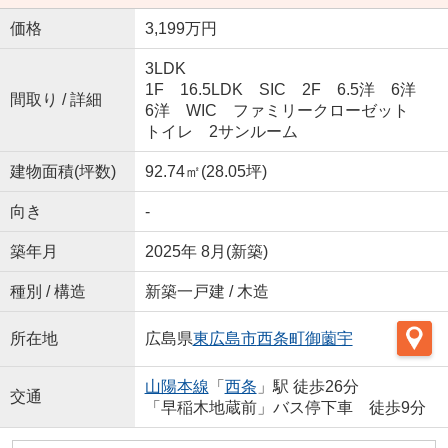
価格
3,199万円
3LDK
1F 16.5LDK SIC 2F 6.5洋 6洋
間取り / 詳細
6洋 WIC ファミリークローゼット
トイレ 2サンルーム
建物面積(坪数)
92.74㎡(28.05坪)
向き
-
築年月
2025年 8月(新築)
種別 / 構造
新築一戸建 / 木造
所在地
広島県
東広島市
西条町御薗宇
山陽本線
「
西条
」駅 徒歩26分
交通
「早稲木地蔵前」バス停下車 徒歩9分