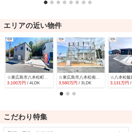
エリアの近い物件
☆東広島市八本松町米満字蛇ノ釜 新規分譲☆
☆東広島市八本松南５丁目 新規分譲☆
3,100
万
円
/ 4LDK
3,580
万
円
/ 3LDK
3,131
万
円
こだわり特集