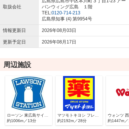
広島県広島市中区本川町３丁目1-23 アー
取扱会社
バンウィング広島 １階
TEL:
0120-714-213
広島県知事 (4) 第9954号
情報更新日
2026年08月03日
更新予定日
2026年08月17日
周辺施設
ローソン 東広島サイエンスパーク東店
マツモトキヨシ フレスタ西条店
ウォンツ 
約1006m／13分
約2192m／28分
約1447m／