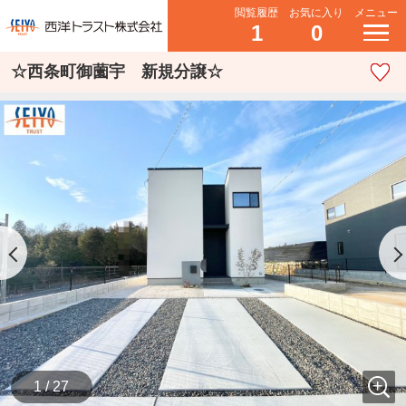
閲覧履歴
お気に入り
メニュー
1
0
☆西条町御薗宇 新規分譲☆
1 / 27