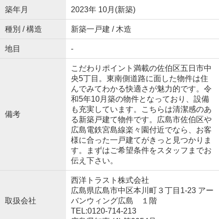
築年月
2023年 10月(新築)
種別 / 構造
新築一戸建 / 木造
地目
-
こだわりポイント満載の佐伯区五日市中
央5丁目。東南側道路に面した物件は住
んでみてわかる快適さが魅力的です。令
和5年10月築の物件となっており、設備
も充実しています。こちらは清潔感のあ
備考
る新築戸建て物件です。広島市佐伯区や
広島電鉄宮島線楽々園付近でなら、お客
様に合った一戸建てがきっと見つかりま
す。まずはご希望条件をスタッフまでお
伝え下さい。
西洋トラスト株式会社
広島県広島市中区本川町３丁目1-23 アー
取扱会社
バンウィング広島 １階
TEL:0120-714-213