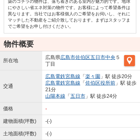
築のコチラの物件は、落ち着きのある室内が魅力的です。地球
にやさしい省エネ対策の物件です。お客様によって希望条件は
異なります。当社ではお客様個人のご希望をお伺いし、それに
マッチした不動産をご紹介致しております。まずはスタッフま
でご希望をお申し付けください。
物件概要
広島県
広島市佐伯区
五日市中央
５
所在地
丁目
広島電鉄宮島線
「
楽々園
」駅 徒歩20分
広島電鉄宮島線
「
佐伯区役所前
」駅 徒歩
交通
21分
山陽本線
「
五日市
」駅 徒歩24分
価格
-
建物面積(坪数)
-(-)
土地面積(坪数)
-(-)