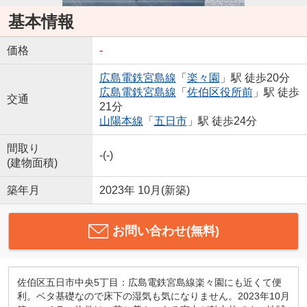
基本情報
価格
-
広島電鉄宮島線
「
楽々園
」駅 徒歩20分
広島電鉄宮島線
「
佐伯区役所前
」駅 徒歩
交通
21分
山陽本線
「
五日市
」駅 徒歩24分
間取り
-(-)
(建物面積)
築年月
2023年 10月(新築)
お問い合わせ(無料)
佐伯区五日市中央5丁目：広島電鉄宮島線楽々園にも近くて便
利。ベタ基礎なので床下の湿気も気になりません。2023年10月