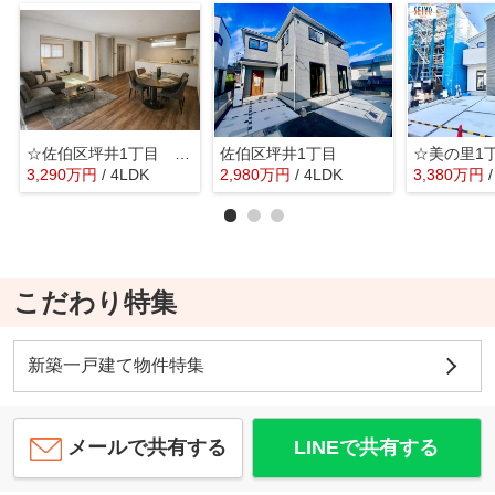
☆佐伯区坪井1丁目 新築分譲☆
佐伯区坪井1丁目
3,290
万
円
/ 4LDK
2,980
万
円
/ 4LDK
3,380
万
円
こだわり特集
新築一戸建て物件特集
メールで共有する
LINEで共有する