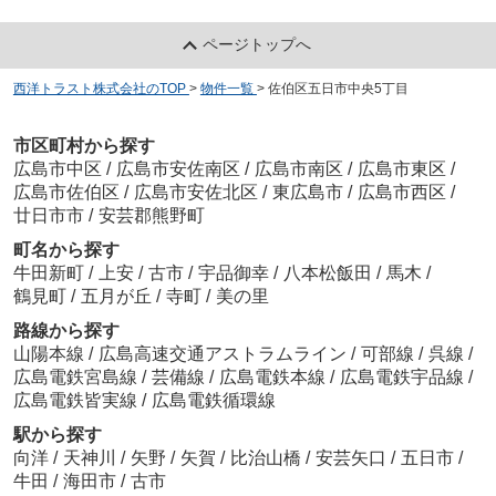
ページトップへ
西洋トラスト株式会社のTOP
>
物件一覧
>
佐伯区五日市中央5丁目
市区町村から探す
広島市中区
/
広島市安佐南区
/
広島市南区
/
広島市東区
/
広島市佐伯区
/
広島市安佐北区
/
東広島市
/
広島市西区
/
廿日市市
/
安芸郡熊野町
町名から探す
牛田新町
/
上安
/
古市
/
宇品御幸
/
八本松飯田
/
馬木
/
鶴見町
/
五月が丘
/
寺町
/
美の里
路線から探す
山陽本線
/
広島高速交通アストラムライン
/
可部線
/
呉線
/
広島電鉄宮島線
/
芸備線
/
広島電鉄本線
/
広島電鉄宇品線
/
広島電鉄皆実線
/
広島電鉄循環線
駅から探す
向洋
/
天神川
/
矢野
/
矢賀
/
比治山橋
/
安芸矢口
/
五日市
/
牛田
/
海田市
/
古市