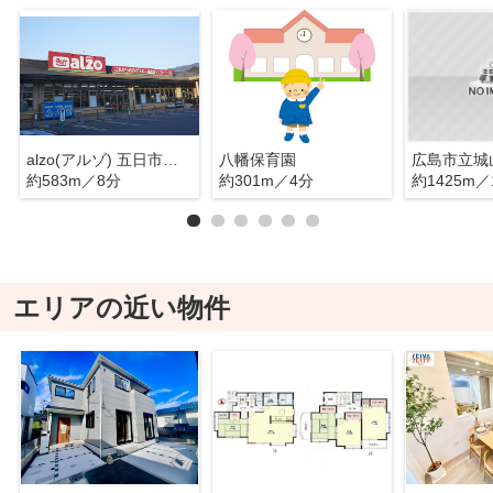
alzo(アルゾ) 五日市利松店
八幡保育園
広島市立城
約583m／8分
約301m／4分
約1425m／
エリアの近い物件