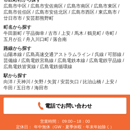
広島市中区
/
広島市安佐南区
/
広島市南区
/
広島市東区
/
広島市佐伯区
/
広島市安佐北区
/
広島市西区
/
東広島市
/
廿日市市
/
安芸郡熊野町
町名から探す
牛田新町
/
宇品御幸
/
古市
/
上安
/
馬木
/
鶴見町
/
寺町
/
五月が丘
/
舟入川口町
/
落合南
路線から探す
山陽本線
/
広島高速交通アストラムライン
/
呉線
/
可部線
/
芸備線
/
広島電鉄宮島線
/
広島電鉄本線
/
広島電鉄宇品線
/
広島電鉄皆実線
/
広島電鉄循環線
駅から探す
向洋
/
天神川
/
矢野
/
矢賀
/
安芸矢口
/
比治山橋
/
上安
/
牛田
/
五日市
/
海田市
電話でお問い合わせ
営業時間：
09:00～18：00
定休日：
年中無休（GW・夏季休暇・年末年始除く）