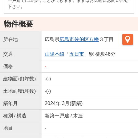
一戸建てに出会うことができます。まずはお気軽にお問い合せ
下さい。
物件概要
所在地
広島県
広島市佐伯区
八幡
３丁目
交通
山陽本線
「
五日市
」駅 徒歩46分
価格
-
建物面積(坪数)
-(-)
土地面積(坪数)
-(-)
築年月
2024年 3月(新築)
種別 / 構造
新築一戸建 / 木造
地目
-