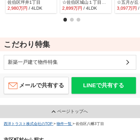
佐伯区坪井1丁目
☆佐伯区城山１丁目 中古戸建☆
2,980
万
円
/ 4LDK
2,899
万
円
/ 4LDK
3,097
万
円
こだわり特集
新築一戸建て物件特集
メールで共有する
LINEで共有する
ページトップへ
西洋トラスト株式会社のTOP
>
物件一覧
>
佐伯区八幡3丁目
市区町村から探す