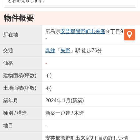
とお応え致します。
物件概要
広島県
安芸郡熊野町
出来庭
９丁目9
所在地
-
交通
呉線
「
矢野
」駅 徒歩76分
価格
-
建物面積(坪数)
-(-)
土地面積(坪数)
-(-)
築年月
2024年 1月(新築)
種別 / 構造
新築一戸建 / 木造
地目
-
安芸郡熊野町出来庭9丁目の詳しい情