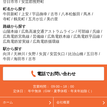
廿日市市
/
安芸郡熊野町
町名から探す
牛田新町
/
上安
/
宇品御幸
/
古市
/
八本松飯田
/
馬木
/
寺町
/
鶴見町
/
五月が丘
/
美の里
路線から探す
山陽本線
/
広島高速交通アストラムライン
/
可部線
/
呉線
/
広島電鉄宮島線
/
芸備線
/
広島電鉄本線
/
広島電鉄宇品線
/
広島電鉄皆実線
/
広島電鉄循環線
駅から探す
向洋
/
天神川
/
矢野
/
矢賀
/
安芸矢口
/
比治山橋
/
五日市
/
牛田
/
海田市
/
古市
電話でお問い合わせ
営業時間：
09:00～18：00
定休日：
年中無休（GW・夏季休暇・年末年始除く）
ホーム
会社概要