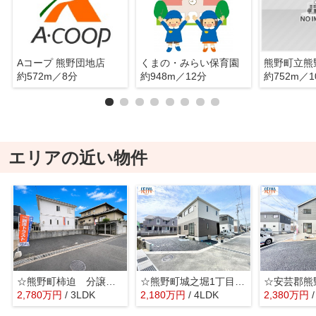
Aコープ 熊野団地店
くまの・みらい保育園
約572m／8分
約948m／12分
約752m／1
エリアの近い物件
☆熊野町柿迫 分譲中☆
☆熊野町城之堀1丁目 新規分譲☆
2,780
万
円
/ 3LDK
2,180
万
円
/ 4LDK
2,380
万
円