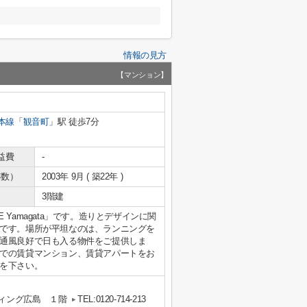
情報の見方
【マンション】
本線
「
観音町
」駅 徒歩7分
益費
-
年数）
2003年 9月 ( 築22年 )
3階建
E Yamagata」です。造りとデザインに関
です。場所が平坦なのは、ランニングを
通風良好で日も入る物件をご提供しま
での賃貸マンション、賃貸アパートをお
を下さい。
ウィング広島 １階
TEL:0120-714-213