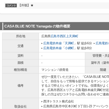
【外観】★
コメント
CASA BLUE NOTE Yamagata
の物件概要
所在地
広島県
広島市西区
上天満町
広島電鉄本線
「
天満町
」駅 徒歩6分
広島電鉄
交通
広島電鉄本線
「
小網町
」駅 徒歩8分
賃料
-
管理費・共
面積
-
築年月（築
種別/構造
マンション / 鉄骨造
階建
ぜひ一度見ていただきたい、「CASA BLUE NOT
して、自信をもって情報を提供できるマンション
備考
する上で抑えたいポイントですね。住環境がよく
す。広島市西区エリアと広島電鉄本線天満町付近
探しの方はぜひコチラからお問い合わせやご連絡
西洋トラスト株式会社
広島県広島市中区本川町３丁目1-23 アーバン
取扱会社