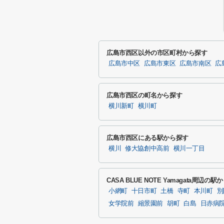
広島市西区以外の市区町村から探す
広島市中区
広島市東区
広島市南区
広
広島市西区の町名から探す
横川新町
横川町
広島市西区にある駅から探す
横川
修大協創中高前
横川一丁目
CASA BLUE NOTE Yamagata周辺の
小網町
十日市町
土橋
寺町
本川町
別
女学院前
縮景園前
胡町
白島
日赤病