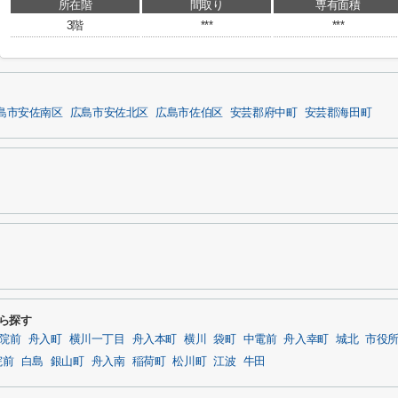
所在階
間取り
専有面積
3階
***
***
島市安佐南区
広島市安佐北区
広島市佐伯区
安芸郡府中町
安芸郡海田町
駅から探す
院前
舟入町
横川一丁目
舟入本町
横川
袋町
中電前
舟入幸町
城北
市役
院前
白島
銀山町
舟入南
稲荷町
松川町
江波
牛田