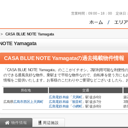
営業時間：
09:00～18：00
定休日
>
CASA BLUE NOTE Yamagata
TE Yamagata
CASA BLUE NOTE Yamagata
の過去掲載物件情報
「CASA BLUE NOTE Yamagata」のここがイチオシ。2駅利用可能な
のできる通風良好な物件。乗駅まで平坦な物件なので、自転車を使う方にも
情報をご提供いたします。お客様のこだわりやご要望などございましたら、
所在地
交通
広島電鉄本線
「
天満町
」駅 徒歩6分
築
広島県
広島市西区
上天満町
広島電鉄本線
「
観音町
」駅 徒歩7分
3
広島電鉄本線
「
小網町
」駅 徒歩8分
鉄
物件情報
周辺施設