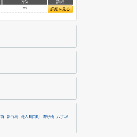
方位
詳細
***
詳細を見る
所前
新白島
舟入川口町
鷹野橋
八丁堀