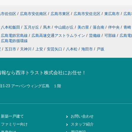
島市佐伯区
/
広島市安佐南区
/
広島市東区
/
広島市安佐北区
/
東広島市
/
広島
八本松飯田
/
五月が丘
/
馬木
/
中山鏡が丘
/
美の里
/
落合南
/
伴中央
/
青崎
広島電鉄宮島線
/
広島高速交通アストラムライン
/
芸備線
/
可部線
/
広島電
広島電鉄循環線
賀
/
五日市
/
天神川
/
上安
/
安芸矢口
/
八本松
/
海田市
/
戸坂
情報なら西洋トラスト株式会社にお任せ！
目1-23 アーバンウィング広島 １階
新築一戸建て
お問い合わせ
ファミリー向け
スタッフ紹介