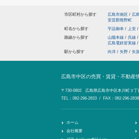
市区町村から探す
広島市南区
/
広
安芸郡熊野町
町名から探す
宇品御幸
/
上安
/
路線から探す
山陽本線
/
呉線
/
広島電鉄皆実線
/
駅から探す
向洋
/
矢野
/
矢
広島市中区の売買・賃貸・不動産
〒730-0802 広島県広島市中区本川町３丁
TEL：082-296-2833 / FAX：082-296-2838
ホーム
会社概要