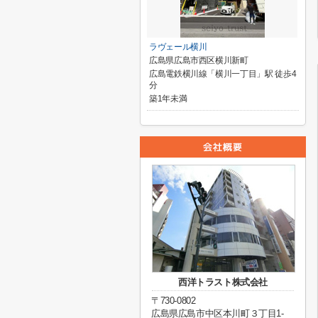
ラヴェール横川
広島県広島市西区横川新町
広島電鉄横川線「横川一丁目」駅 徒歩4
分
築1年未満
西洋トラスト株式会社
〒730-0802
広島県広島市中区本川町３丁目1-