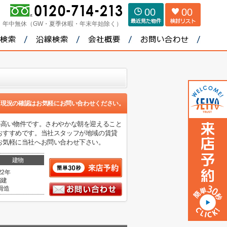
00
00
：
年中無休（GW・夏季休暇・年末年始除く）
現況の確認はお気軽にお問い合わせください。
利便性の高い物件です。さわやかな朝を迎えること
おすすめです。当社スタッフが地域の賃貸
お気軽に当社へお問い合わせ下さい。
建物
22年
階建
骨造