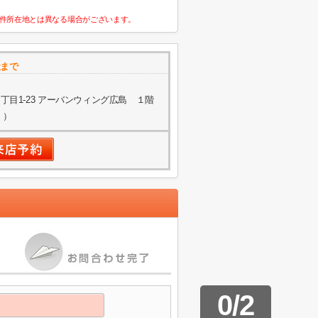
件所在地とは異なる場合がございます。
社まで
目1-23 アーバンウィング広島 １階
く）
0
/
2