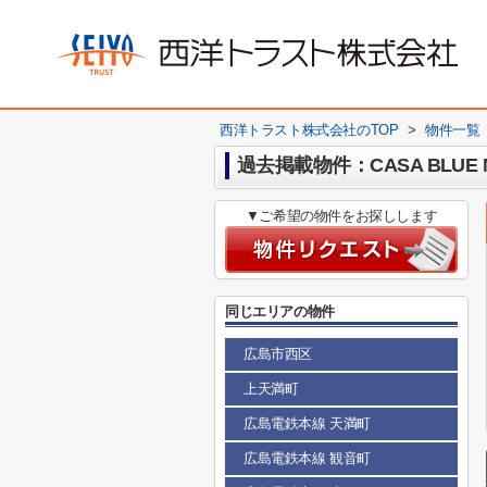
西洋トラスト株式会社のTOP
>
物件一覧
過去掲載物件：CASA BLUE NO
▼ご希望の物件をお探しします
同じエリアの物件
広島市西区
上天満町
広島電鉄本線 天満町
広島電鉄本線 観音町