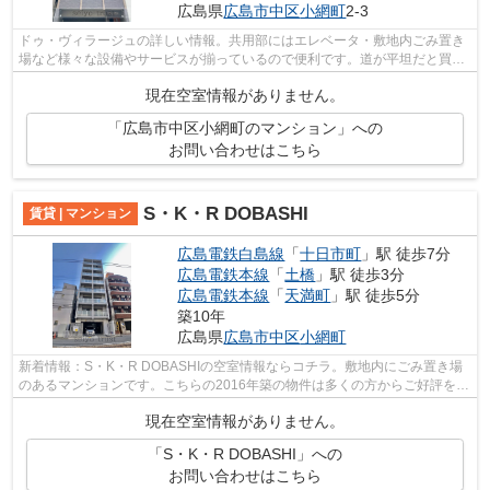
広島県
広島市中区
小網町
2-3
ドゥ・ヴィラージュの詳しい情報。共用部にはエレベータ・敷地内ごみ置き
場など様々な設備やサービスが揃っているので便利です。道が平坦だと買い
物も快適にできますね。こだわり派も...
現在空室情報がありません。
「広島市中区小網町のマンション」への
お問い合わせはこちら
S・K・R DOBASHI
賃貸 | マンション
広島電鉄白島線
「
十日市町
」駅 徒歩7分
広島電鉄本線
「
土橋
」駅 徒歩3分
広島電鉄本線
「
天満町
」駅 徒歩5分
築10年
広島県
広島市中区
小網町
新着情報：S・K・R DOBASHIの空室情報ならコチラ。敷地内にごみ置き場
のあるマンションです。こちらの2016年築の物件は多くの方からご好評を頂
いてます。こだわりの条件として多い、駅...
現在空室情報がありません。
「S・K・R DOBASHI」への
お問い合わせはこちら