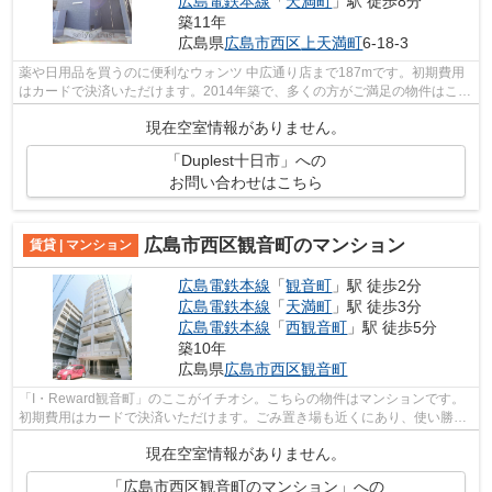
広島電鉄本線
「
天満町
」駅 徒歩8分
築11年
広島県
広島市西区
上天満町
6-18-3
薬や日用品を買うのに便利なウォンツ 中広通り店まで187mです。初期費用
はカードで決済いただけます。2014年築で、多くの方がご満足の物件はこち
らです。駅から徒歩10分にある物件なの...
現在空室情報がありません。
「Duplest十日市」への
お問い合わせはこちら
広島市西区観音町のマンション
賃貸 | マンション
広島電鉄本線
「
観音町
」駅 徒歩2分
広島電鉄本線
「
天満町
」駅 徒歩3分
広島電鉄本線
「
西観音町
」駅 徒歩5分
築10年
広島県
広島市西区
観音町
「I・Reward観音町」のここがイチオシ。こちらの物件はマンションです。
初期費用はカードで決済いただけます。ごみ置き場も近くにあり、使い勝手
もいいです。広島市西区エリアと広島電...
現在空室情報がありません。
「広島市西区観音町のマンション」への