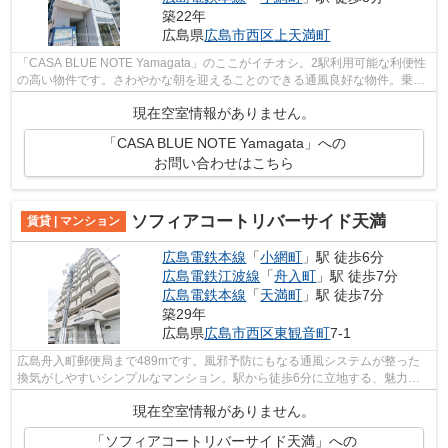
築22年
広島県
広島市西区
上天満町
「CASA BLUE NOTE Yamagata」のここがイチオシ。2駅利用可能な利便性
の高い物件です。さわやかな朝を迎えることのできる通風良好な物件。乗駅
まで平坦な物件なので、自転車を使う方に...
現在空室情報がありません。
「CASA BLUE NOTE Yamagata」への
お問い合わせはこちら
ソフィアコートリバーサイド天満
賃貸 | マンション
広島電鉄本線
「
小網町
」駅 徒歩6分
広島電鉄江波線
「
舟入町
」駅 徒歩7分
広島電鉄本線
「
天満町
」駅 徒歩7分
築29年
広島県
広島市西区
東観音町
7-1
広島舟入町郵便局まで489mです。風邪予防にもなる通風システムが整った
換気がしやすいシンプルなマンション。駅から徒歩6分に立地する、魅力的
な駅近物件です。こちらのマンションでは...
現在空室情報がありません。
「ソフィアコートリバーサイド天満」への