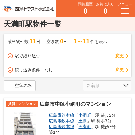
閲覧履歴
お気に入り
メニュー
0
0
天満町駅物件一覧
11
0
1～11
該当物件数
件
空き数
件
件を表示
駅で絞り込む
変更
変更
絞り込み条件：
なし
空室のみ
広島市中区小網町のマンション
賃貸 | マンション
広島電鉄本線
「
小網町
」駅 徒歩2分
広島電鉄本線
「
土橋
」駅 徒歩3分
広島電鉄本線
「
天満町
」駅 徒歩7分
築14年