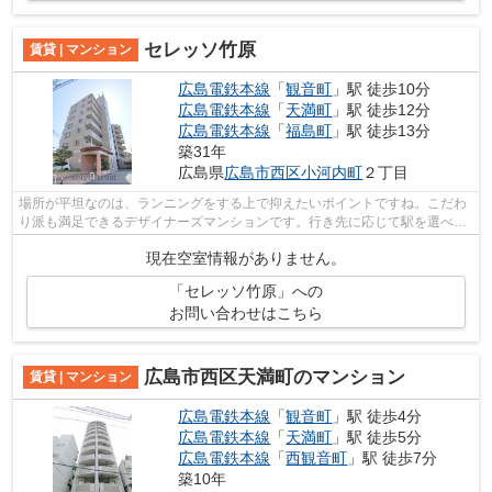
セレッソ竹原
賃貸 | マンション
広島電鉄本線
「
観音町
」駅 徒歩10分
広島電鉄本線
「
天満町
」駅 徒歩12分
広島電鉄本線
「
福島町
」駅 徒歩13分
築31年
広島県
広島市西区
小河内町
２丁目
場所が平坦なのは、ランニングをする上で抑えたいポイントですね。こだわ
り派も満足できるデザイナーズマンションです。行き先に応じて駅を選べる
2駅利用可能なマンションです。こちら...
現在空室情報がありません。
「セレッソ竹原」への
お問い合わせはこちら
広島市西区天満町のマンション
賃貸 | マンション
広島電鉄本線
「
観音町
」駅 徒歩4分
広島電鉄本線
「
天満町
」駅 徒歩5分
広島電鉄本線
「
西観音町
」駅 徒歩7分
築10年