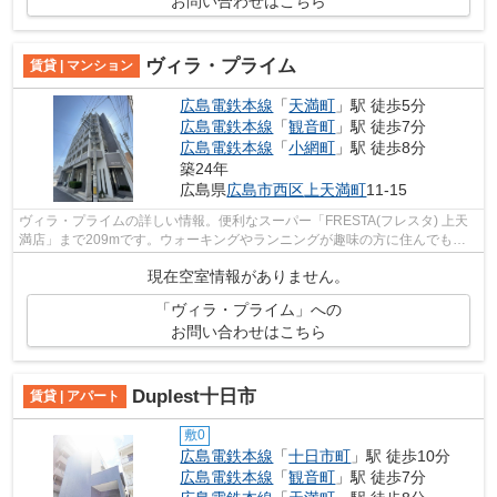
お問い合わせはこちら
ヴィラ・プライム
賃貸 | マンション
広島電鉄本線
「
天満町
」駅 徒歩5分
広島電鉄本線
「
観音町
」駅 徒歩7分
広島電鉄本線
「
小網町
」駅 徒歩8分
築24年
広島県
広島市西区
上天満町
11-15
ヴィラ・プライムの詳しい情報。便利なスーパー「FRESTA(フレスタ) 上天
満店」まで209mです。ウォーキングやランニングが趣味の方に住んでもら
いたいのが平坦な場所にあるマンションで...
現在空室情報がありません。
「ヴィラ・プライム」への
お問い合わせはこちら
Duplest十日市
賃貸 | アパート
敷0
広島電鉄本線
「
十日市町
」駅 徒歩10分
広島電鉄本線
「
観音町
」駅 徒歩7分