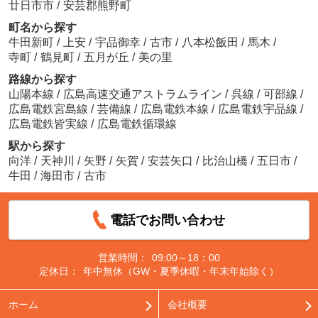
廿日市市
/
安芸郡熊野町
町名から探す
牛田新町
/
上安
/
宇品御幸
/
古市
/
八本松飯田
/
馬木
/
寺町
/
鶴見町
/
五月が丘
/
美の里
路線から探す
山陽本線
/
広島高速交通アストラムライン
/
呉線
/
可部線
/
広島電鉄宮島線
/
芸備線
/
広島電鉄本線
/
広島電鉄宇品線
/
広島電鉄皆実線
/
広島電鉄循環線
駅から探す
向洋
/
天神川
/
矢野
/
矢賀
/
安芸矢口
/
比治山橋
/
五日市
/
牛田
/
海田市
/
古市
電話でお問い合わせ
営業時間：
09:00～18：00
定休日：
年中無休（GW・夏季休暇・年末年始除く）
ホーム
会社概要