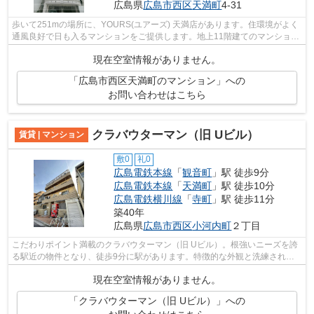
広島県
広島市西区
天満町
4-31
歩いて251mの場所に、YOURS(ユアーズ) 天満店があります。住環境がよく
通風良好で日も入るマンションをご提供します。地上11階建てのマンション
となっております。徒歩4分の距離に駅が...
現在空室情報がありません。
「広島市西区天満町のマンション」への
お問い合わせはこちら
クラバウターマン（旧 Uビル）
賃貸 | マンション
敷0
礼0
広島電鉄本線
「
観音町
」駅 徒歩9分
広島電鉄本線
「
天満町
」駅 徒歩10分
広島電鉄横川線
「
寺町
」駅 徒歩11分
築40年
広島県
広島市西区
小河内町
２丁目
こだわりポイント満載のクラバウターマン（旧 Uビル）。根強いニーズを誇
る駅近の物件となり、徒歩9分に駅があります。特徴的な外観と洗練された
設計の内装を持つデザイナーズ。敷地内...
現在空室情報がありません。
「クラバウターマン（旧 Uビル）」への