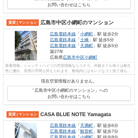
お問い合わせはこちら
広島市中区小網町のマンション
賃貸 | マンション
広島電鉄本線
「
小網町
」駅 徒歩2分
広島電鉄本線
「
土橋
」駅 徒歩5分
広島電鉄本線
「
天満町
」駅 徒歩5分
築27年
広島県
広島市中区
小網町
新着情報：シャンティハイツの空室情報ならコチラ。外観タイル張りは耐久
性に優れ、管理の手間も抑えられます。敷地内にはキレイなゴミ捨て場も設
けられています。2駅利用可能な物件な...
現在空室情報がありません。
「広島市中区小網町のマンション」への
お問い合わせはこちら
CASA BLUE NOTE Yamagata
賃貸 | マンション
広島電鉄本線
「
天満町
」駅 徒歩6分
広島電鉄本線
「
観音町
」駅 徒歩7分
広島電鉄本線
「
小網町
」駅 徒歩8分