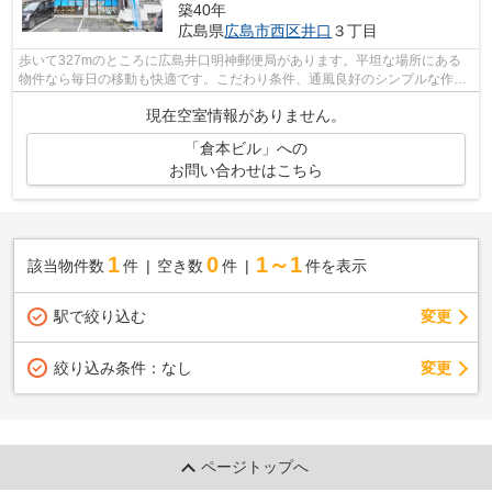
築40年
広島県
広島市西区
井口
３丁目
歩いて327mのところに広島井口明神郵便局があります。平坦な場所にある
物件なら毎日の移動も快適です。こだわり条件、通風良好のシンプルな作り
の物件です。気分が落ちた時には換気で...
現在空室情報がありません。
「倉本ビル」への
お問い合わせはこちら
1
0
1～1
該当物件数
件
空き数
件
件を表示
駅で絞り込む
変更
変更
絞り込み条件：
なし
ページトップへ