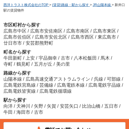
西洋トラスト株式会社のTOP
>
(賃貸)路線・駅から探す
>
JR山陽本線
>
新井口
駅の賃貸物件
市区町村から探す
広島市中区
/
広島市安佐南区
/
広島市南区
/
広島市東区
/
広島市佐伯区
/
広島市安佐北区
/
広島市西区
/
東広島市
/
廿日市市
/
安芸郡熊野町
町名から探す
牛田新町
/
上安
/
宇品御幸
/
古市
/
八本松飯田
/
馬木
/
寺町
/
鶴見町
/
五月が丘
/
美の里
路線から探す
山陽本線
/
広島高速交通アストラムライン
/
呉線
/
可部線
/
広島電鉄宮島線
/
芸備線
/
広島電鉄本線
/
広島電鉄宇品線
/
広島電鉄皆実線
/
広島電鉄循環線
駅から探す
向洋
/
天神川
/
矢野
/
矢賀
/
安芸矢口
/
比治山橋
/
五日市
/
牛田
/
海田市
/
古市