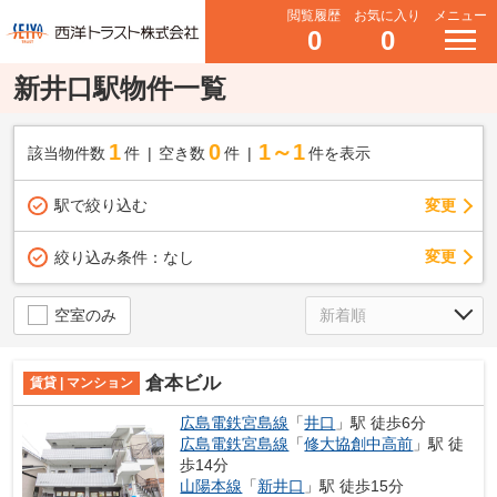
閲覧履歴
お気に入り
メニュー
0
0
新井口駅物件一覧
1
0
1～1
該当物件数
件
空き数
件
件を表示
駅で絞り込む
変更
変更
絞り込み条件：
なし
空室のみ
倉本ビル
賃貸 | マンション
広島電鉄宮島線
「
井口
」駅 徒歩6分
広島電鉄宮島線
「
修大協創中高前
」駅 徒
歩14分
山陽本線
「
新井口
」駅 徒歩15分