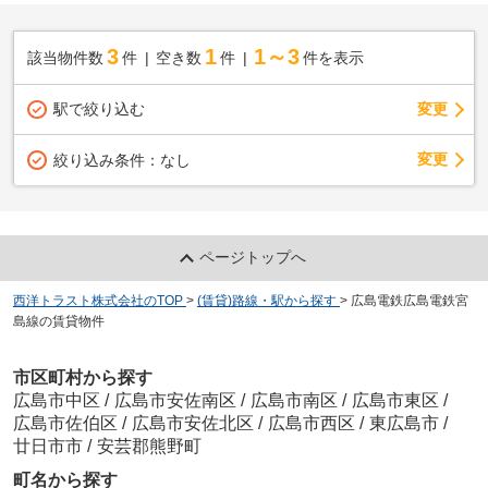
3
1
1～3
該当物件数
件
空き数
件
件を表示
駅で絞り込む
変更
変更
絞り込み条件：
なし
ページトップへ
西洋トラスト株式会社のTOP
>
(賃貸)路線・駅から探す
>
広島電鉄広島電鉄宮
島線の賃貸物件
市区町村から探す
広島市中区
/
広島市安佐南区
/
広島市南区
/
広島市東区
/
広島市佐伯区
/
広島市安佐北区
/
広島市西区
/
東広島市
/
廿日市市
/
安芸郡熊野町
町名から探す