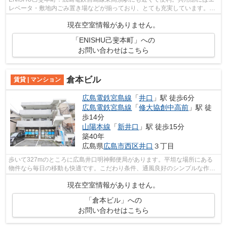
レベータ・敷地内ごみ置き場などが揃っており、とても充実しています。こ
ちらはマンションタイプになります。こ...
現在空室情報がありません。
「ENISHU己斐本町」への
お問い合わせはこちら
倉本ビル
賃貸 | マンション
広島電鉄宮島線
「
井口
」駅 徒歩6分
広島電鉄宮島線
「
修大協創中高前
」駅 徒
歩14分
山陽本線
「
新井口
」駅 徒歩15分
築40年
広島県
広島市西区
井口
３丁目
歩いて327mのところに広島井口明神郵便局があります。平坦な場所にある
物件なら毎日の移動も快適です。こだわり条件、通風良好のシンプルな作り
の物件です。気分が落ちた時には換気で...
現在空室情報がありません。
「倉本ビル」への
お問い合わせはこちら