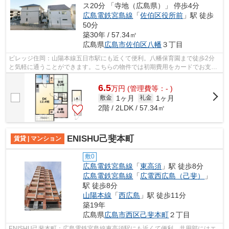
ス20分 「寺地（広島県）」 停歩4分
広島電鉄宮島線
「
佐伯区役所前
」駅 徒歩
50分
築30年 / 57.34㎡
広島県
広島市佐伯区
八幡
３丁目
ビレッジ住岡：山陽本線五日市駅にも近くて便利。八幡保育園まで徒歩2分
と気軽に通うことができます。こちらの物件では初期費用をカードでお支払
いいただけます。こだわり派の方も満足...
6.5
万
円
(管理費等：- )
1ヶ月
1ヶ月
敷金
礼金
2階 / 2LDK / 57.34㎡
ENISHU己斐本町
賃貸 | マンション
敷0
広島電鉄宮島線
「
東高須
」駅 徒歩8分
広島電鉄宮島線
「
広電西広島（己斐）
」
駅 徒歩8分
山陽本線
「
西広島
」駅 徒歩11分
築19年
広島県
広島市西区
己斐本町
２丁目
ENISHU己斐本町：広島電鉄宮島線東高須駅にも近くて便利。共用部にはエ