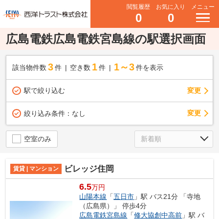
閲覧履歴
お気に入り
メニュー
0
0
広島電鉄広島電鉄宮島線の駅選択画面
3
1
1～3
該当物件数
件
空き数
件
件を表示
駅で絞り込む
変更
変更
絞り込み条件：
なし
空室のみ
ビレッジ住岡
賃貸 | マンション
6.5
万円
山陽本線
「
五日市
」駅 バス21分 「寺地
（広島県）」 停歩4分
広島電鉄宮島線
「
修大協創中高前
」駅 バ