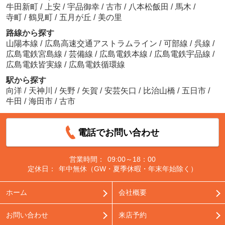
牛田新町
/
上安
/
宇品御幸
/
古市
/
八本松飯田
/
馬木
/
寺町
/
鶴見町
/
五月が丘
/
美の里
路線から探す
山陽本線
/
広島高速交通アストラムライン
/
可部線
/
呉線
/
広島電鉄宮島線
/
芸備線
/
広島電鉄本線
/
広島電鉄宇品線
/
広島電鉄皆実線
/
広島電鉄循環線
駅から探す
向洋
/
天神川
/
矢野
/
矢賀
/
安芸矢口
/
比治山橋
/
五日市
/
牛田
/
海田市
/
古市
電話でお問い合わせ
営業時間：
09:00～18：00
定休日：
年中無休（GW・夏季休暇・年末年始除く）
ホーム
会社概要
お問い合わせ
来店予約