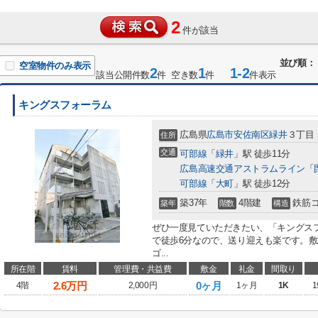
2
件が該当
並び順：
空室物件のみ表示
2
1
1-2
該当公開件数
件 空き数
件
件表示
キングスフォーラム
広島県
広島市安佐南区
緑井
３丁目
住所
交通
可部線
「
緑井
」駅 徒歩11分
広島高速交通アストラムライン
「
可部線
「
大町
」駅 徒歩12分
築37年
4階建
鉄筋
築年
階数
構造
ぜひ一度見ていただきたい、「キングス
で徒歩6分なので、送り迎えも楽です。
ゴ...
所在階
賃料
管理費・共益費
敷金
礼金
間取り
2.6
万円
0ヶ月
4階
2,000円
1ヶ月
1K
1