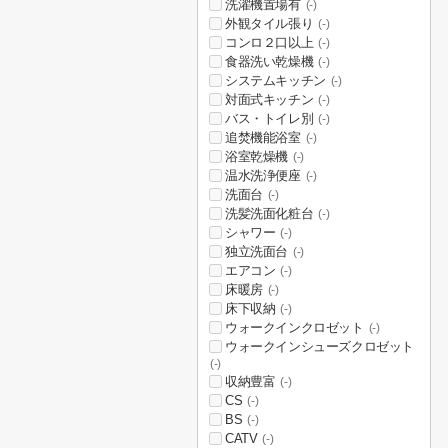
洗濯機置場有
(-)
外観タイル張り
(-)
コンロ２口以上
(-)
食器洗い乾燥機
(-)
システムキッチン
(-)
対面式キッチン
(-)
バス・トイレ別
(-)
追焚機能浴室
(-)
浴室乾燥機
(-)
温水洗浄便座
(-)
洗面台
(-)
洗髪洗面化粧台
(-)
シャワー
(-)
独立洗面台
(-)
エアコン
(-)
床暖房
(-)
床下収納
(-)
ウォークインクロゼット
(-)
ウォークインシューズクロゼット
(-)
収納豊富
(-)
CS
(-)
BS
(-)
CATV
(-)