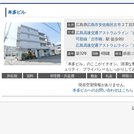
本多ビル
広島県
広島市安佐南区
古市
２丁目3
住所
交通
広島高速交通アストラムライン
「
可部線
「
古市橋
」駅 徒歩9分
広島高速交通アストラムライン
「
築32年
4階建
鉄筋
築年
階数
構造
「本多ビル」のここがイチオシ。清潔な
ュリティ、プライバシーもしっかりしてお
所在階
賃料
管理費・共益費
敷金
礼金
間取り
現在空室情報がありません。
本多ビルへのお問い合わせはこちら