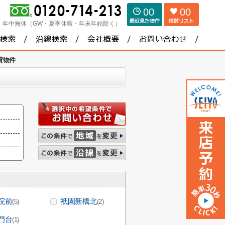
00
00
：
年中無休（GW・夏季休暇・年末年始除く）
貸物件
院前
祇園新橋北
(5)
(2)
門台
(1)