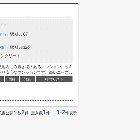
2-2
古市
」駅 徒歩6分
大町
」駅 徒歩12分
コンクリート
敷地内ごみ置き場のあるマンション。セキ
り安心なマンションです。高いニーズ...
面積
詳細
検討リスト
2
1
1-2
該当公開件数
件 空き数
件
件表示