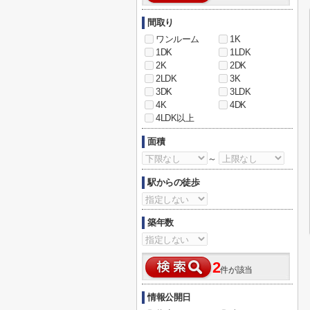
間取り
ワンルーム
1K
1DK
1LDK
2K
2DK
2LDK
3K
3DK
3LDK
4K
4DK
4LDK以上
面積
～
駅からの徒歩
築年数
2
件が該当
情報公開日