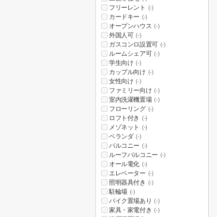
フリーレント
(-)
カードキー
(-)
オープンハウス
(-)
外国人可
(-)
ガスコンロ設置可
(-)
ルームシェア可
(-)
学生向け
(-)
カップル向け
(-)
女性向け
(-)
ファミリー向け
(-)
室内洗濯機置場
(-)
フローリング
(-)
ロフト付き
(-)
メゾネット
(-)
ベランダ
(-)
バルコニー
(-)
ルーフバルコニー
(-)
オール電化
(-)
エレベーター
(-)
照明器具付き
(-)
駐輪場
(-)
バイク置場あり
(-)
家具・家電付き
(-)