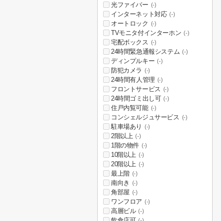
光ファイバー
(-)
インターネット対応
(-)
オートロック
(-)
TVモニタ付インターホン
(-)
宅配ボックス
(-)
24時間緊急通報システム
(-)
ディンプルキー
(-)
防犯カメラ
(-)
24時間有人管理
(-)
フロントサービス
(-)
24時間ゴミ出し可
(-)
住戸内覧可能
(-)
コンシェルジュサービス
(-)
駐車場あり
(-)
2階以上
(-)
1階の物件
(-)
10階以上
(-)
20階以上
(-)
最上階
(-)
南向き
(-)
角部屋
(-)
ワンフロア
(-)
高層ビル
(-)
飲食店可
(-)