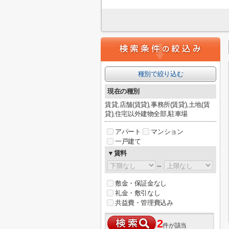
種別で絞り込む
現在の種別
賃貸,店舗(賃貸),事務所(賃貸),土地(賃
貸),住宅以外建物全部,駐車場
アパート
マンション
一戸建て
▼賃料
～
敷金・保証金なし
礼金・敷引なし
共益費・管理費込み
2
件が該当