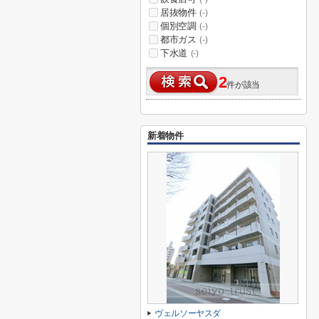
居抜物件
(-)
個別空調
(-)
都市ガス
(-)
下水道
(-)
2
件が該当
新着物件
ヴェルソーヤスダ