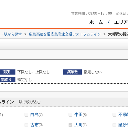
営業時間：
09:00～18：00
定休日
線・駅から探す
>
広島高速交通広島高速交通アストラムライン
>
大町駅の賃
面積
下限なし～上限なし
築年数
指定しない
間取り
指定なし
ムライン
駅で絞り込む
白島
牛田
不動
(1)
(7)
(8)
古市
大町
毘沙
(9)
(1)