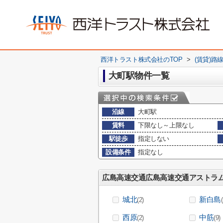
西洋トラスト株式会社のTOP
>
(賃貸)路
大町駅物件一覧
沿線
大町駅
賃料
下限なし～上限なし
駅徒歩
指定しない
設備条件
指定なし
広島高速交通広島高速交通アストラ
城北
新白島
(2)
西原
中筋
(2)
(9)