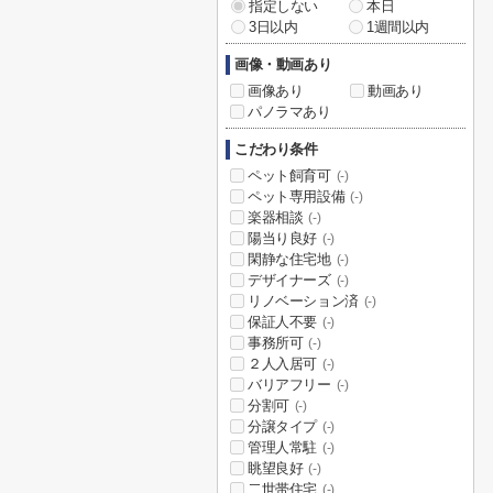
指定しない
本日
3日以内
1週間以内
画像・動画あり
画像あり
動画あり
パノラマあり
こだわり条件
ペット飼育可
(-)
ペット専用設備
(-)
楽器相談
(-)
陽当り良好
(-)
閑静な住宅地
(-)
デザイナーズ
(-)
リノベーション済
(-)
保証人不要
(-)
事務所可
(-)
２人入居可
(-)
バリアフリー
(-)
分割可
(-)
分譲タイプ
(-)
管理人常駐
(-)
眺望良好
(-)
二世帯住宅
(-)