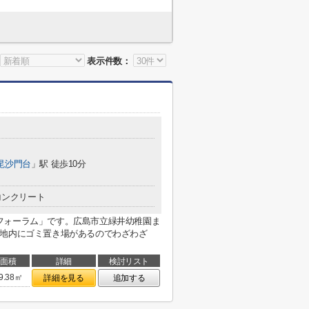
表示件数：
毘沙門台
」駅 徒歩10分
コンクリート
フォーラム」です。広島市立緑井幼稚園ま
敷地内にゴミ置き場があるのでわざわざ
面積
詳細
検討リスト
9.38㎡
詳細を見る
追加する