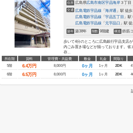
広島県
広島市南区
宇品海岸
３丁目
住所
交通
広島電鉄宇品線
「
海岸通
」駅 徒歩
広島電鉄宇品線
「
宇品五丁目
」駅
広島電鉄宇品線
「
元宇品口
」駅 徒
築38年
9階建
鉄筋
築年
階数
構造
歩いて4分のところに広島銀行宇品支店
内ごみ置き場などが揃っております。省
存...
所在階
賃料
管理費・共益費
敷金
礼金
間取り
6.4
万円
0ヶ月
5階
8,000円
1ヶ月
2DK
4
6.5
万円
0ヶ月
6階
8,000円
1ヶ月
2DK
4