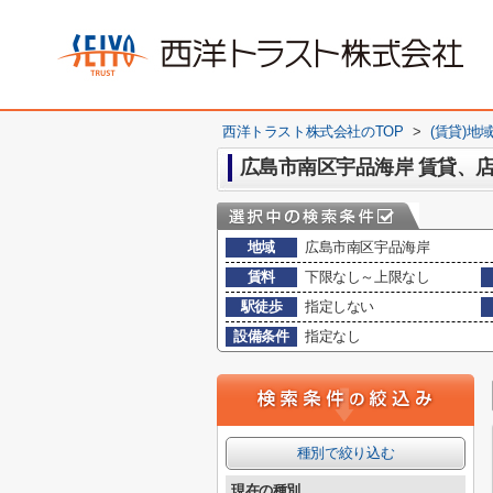
西洋トラスト株式会社のTOP
>
(賃貸)地
広島市南区宇品海岸 賃貸、
地域
広島市南区宇品海岸
賃料
下限なし～上限なし
駅徒歩
指定しない
設備条件
指定なし
種別で絞り込む
現在の種別