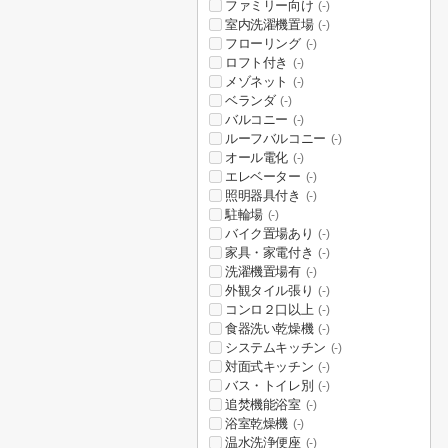
ファミリー向け
(-)
室内洗濯機置場
(-)
フローリング
(-)
ロフト付き
(-)
メゾネット
(-)
ベランダ
(-)
バルコニー
(-)
ルーフバルコニー
(-)
オール電化
(-)
エレベーター
(-)
照明器具付き
(-)
駐輪場
(-)
バイク置場あり
(-)
家具・家電付き
(-)
洗濯機置場有
(-)
外観タイル張り
(-)
コンロ２口以上
(-)
食器洗い乾燥機
(-)
システムキッチン
(-)
対面式キッチン
(-)
バス・トイレ別
(-)
追焚機能浴室
(-)
浴室乾燥機
(-)
温水洗浄便座
(-)