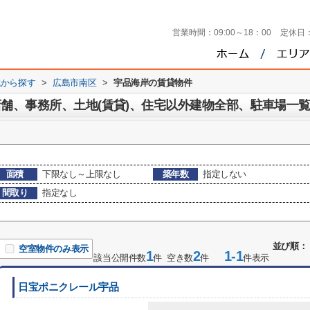
営業時間：
09:00～18：00
定休日
域から探す
>
広島市南区
>
宇品海岸の賃貸物件
店舗、事務所、土地(賃貸)、住宅以外建物全部、駐車場一
面積
下限なし～上限なし
築年数
指定しない
間取り
指定なし
並び順：
空室物件のみ表示
1
2
1-1
該当公開件数
件 空き数
件
件表示
日宝ポニクレール宇品