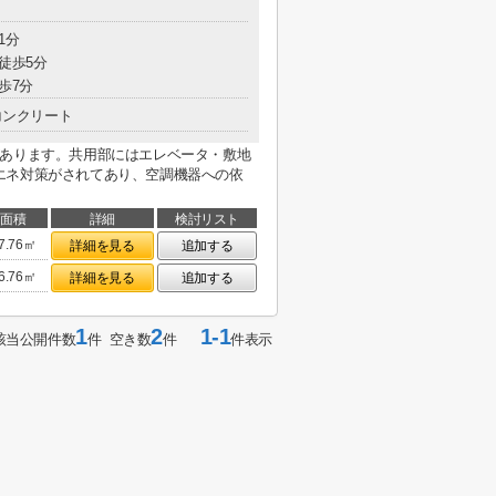
1分
 徒歩5分
歩7分
コンクリート
があります。共用部にはエレベータ・敷地
エネ対策がされてあり、空調機器への依
面積
詳細
検討リスト
7.76㎡
詳細を見る
追加する
6.76㎡
詳細を見る
追加する
1
2
1-1
該当公開件数
件 空き数
件
件表示