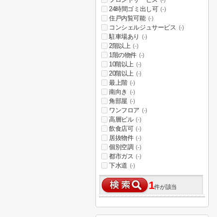
(-)
24時間ゴミ出し可
(-)
住戸内覧可能
(-)
コンシェルジュサービス
(-)
駐車場あり
(-)
2階以上
(-)
1階の物件
(-)
10階以上
(-)
20階以上
(-)
最上階
(-)
南向き
(-)
角部屋
(-)
ワンフロア
(-)
高層ビル
(-)
飲食店可
(-)
居抜物件
(-)
個別空調
(-)
都市ガス
(-)
下水道
(-)
1
件が該当