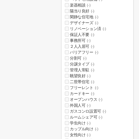
楽器相談
(-)
陽当り良好
(-)
閑静な住宅地
(-)
デザイナーズ
(-)
リノベーション済
(-)
保証人不要
(-)
事務所可
(-)
２人入居可
(-)
バリアフリー
(-)
分割可
(-)
分譲タイプ
(-)
管理人常駐
(-)
眺望良好
(-)
二世帯住宅
(-)
フリーレント
(-)
カードキー
(-)
オープンハウス
(-)
外国人可
(-)
ガスコンロ設置可
(-)
ルームシェア可
(-)
学生向け
(-)
カップル向け
(-)
女性向け
(-)