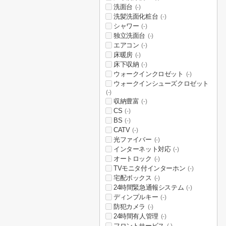
洗面台
(-)
洗髪洗面化粧台
(-)
シャワー
(-)
独立洗面台
(-)
エアコン
(-)
床暖房
(-)
床下収納
(-)
ウォークインクロゼット
(-)
ウォークインシューズクロゼット
(-)
収納豊富
(-)
CS
(-)
BS
(-)
CATV
(-)
光ファイバー
(-)
インターネット対応
(-)
オートロック
(-)
TVモニタ付インターホン
(-)
宅配ボックス
(-)
24時間緊急通報システム
(-)
ディンプルキー
(-)
防犯カメラ
(-)
24時間有人管理
(-)
フロントサービス