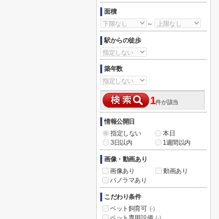
面積
～
駅からの徒歩
築年数
1
件が該当
情報公開日
指定しない
本日
3日以内
1週間以内
画像・動画あり
画像あり
動画あり
パノラマあり
こだわり条件
ペット飼育可
(-)
ペット専用設備
(-)