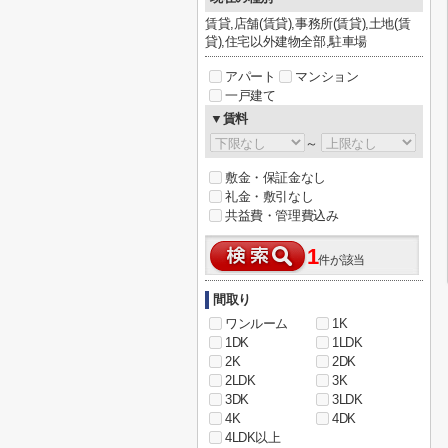
賃貸,店舗(賃貸),事務所(賃貸),土地(賃
貸),住宅以外建物全部,駐車場
アパート
マンション
一戸建て
▼賃料
～
敷金・保証金なし
礼金・敷引なし
共益費・管理費込み
1
件が該当
間取り
ワンルーム
1K
1DK
1LDK
2K
2DK
2LDK
3K
3DK
3LDK
4K
4DK
4LDK以上