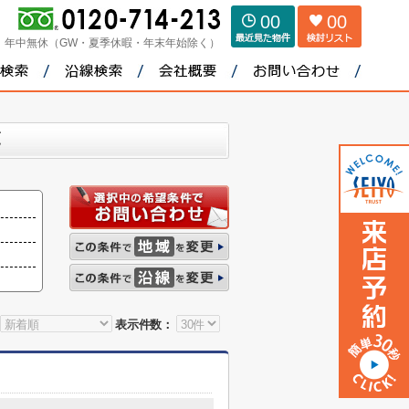
00
00
：
年中無休（GW・夏季休暇・年末年始除く）
覧
表示件数：