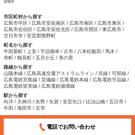
貸物件
市区町村から探す
広島市中区
/
広島市安佐南区
/
広島市南区
/
広島市東区
/
広島市佐伯区
/
広島市安佐北区
/
広島市西区
/
東広島市
/
廿日市市
/
安芸郡熊野町
町名から探す
牛田新町
/
上安
/
宇品御幸
/
古市
/
八本松飯田
/
馬木
/
寺町
/
鶴見町
/
五月が丘
/
美の里
路線から探す
山陽本線
/
広島高速交通アストラムライン
/
呉線
/
可部線
/
広島電鉄宮島線
/
芸備線
/
広島電鉄本線
/
広島電鉄宇品線
/
広島電鉄皆実線
/
広島電鉄循環線
駅から探す
向洋
/
天神川
/
矢野
/
矢賀
/
安芸矢口
/
比治山橋
/
五日市
/
牛田
/
海田市
/
古市
電話でお問い合わせ