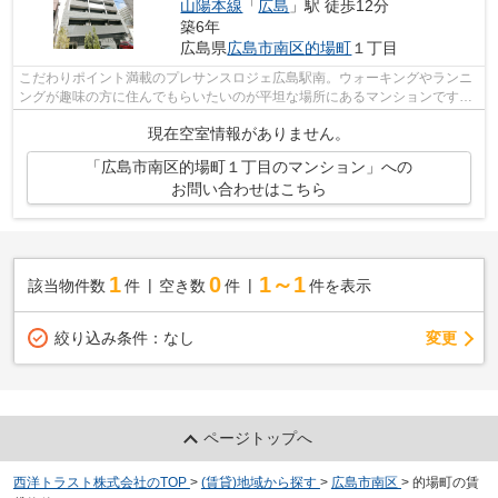
山陽本線
「
広島
」駅 徒歩12分
築6年
広島県
広島市南区
的場町
１丁目
こだわりポイント満載のプレサンスロジェ広島駅南。ウォーキングやランニ
ングが趣味の方に住んでもらいたいのが平坦な場所にあるマンションです。
周辺環境も良好で、魅力的な住環境の...
現在空室情報がありません。
「広島市南区的場町１丁目のマンション」への
お問い合わせはこちら
1
0
1～1
該当物件数
件
空き数
件
件を表示
変更
絞り込み条件：
なし
ページトップへ
西洋トラスト株式会社のTOP
>
(賃貸)地域から探す
>
広島市南区
>
的場町の賃