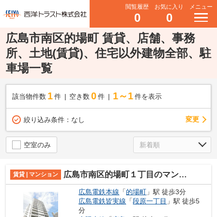
閲覧履歴
お気に入り
メニュー
0
0
広島市南区的場町 賃貸、店舗、事務
所、土地(賃貸)、住宅以外建物全部、駐
車場一覧
1
0
1～1
該当物件数
件
空き数
件
件を表示
変更
絞り込み条件：
なし
空室のみ
広島市南区的場町１丁目のマンション
賃貸 | マンション
広島電鉄本線
「
的場町
」駅 徒歩3分
広島電鉄皆実線
「
段原一丁目
」駅 徒歩5
分