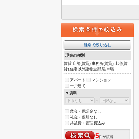
種別で絞り込む
現在の種別
賃貸,店舗(賃貸),事務所(賃貸),土地(賃
貸),住宅以外建物全部,駐車場
アパート
マンション
一戸建て
▼賃料
～
敷金・保証金なし
礼金・敷引なし
共益費・管理費込み
5
件が該当