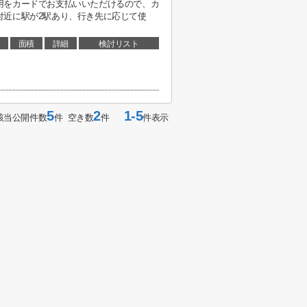
用をカードでお支払いいただけるので、カ
付近に駅が2駅あり、行き先に応じて使
面積
詳細
検討リスト
5
2
1-5
該当公開件数
件 空き数
件
件表示