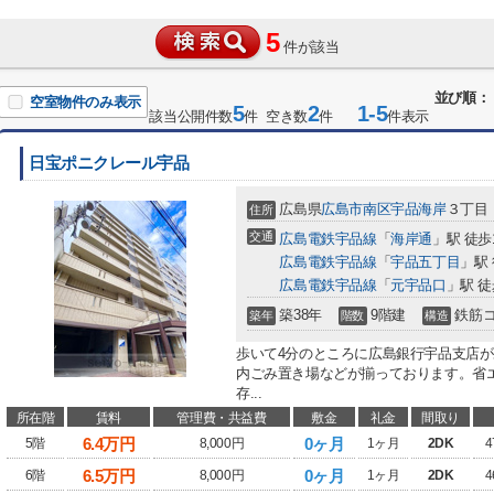
5
件が該当
並び順：
空室物件のみ表示
5
2
1-5
該当公開件数
件 空き数
件
件表示
日宝ポニクレール宇品
広島県
広島市南区
宇品海岸
３丁目
住所
交通
広島電鉄宇品線
「
海岸通
」駅 徒歩
広島電鉄宇品線
「
宇品五丁目
」駅
広島電鉄宇品線
「
元宇品口
」駅 徒
築38年
9階建
鉄筋
築年
階数
構造
歩いて4分のところに広島銀行宇品支店
内ごみ置き場などが揃っております。省
存...
所在階
賃料
管理費・共益費
敷金
礼金
間取り
6.4
万円
0ヶ月
5階
8,000円
1ヶ月
2DK
4
6.5
万円
0ヶ月
6階
8,000円
1ヶ月
2DK
4