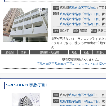
広島県
広島市南区
宇品御幸
４丁目11
住所
交通
広島電鉄宇品線
「
宇品五丁目
」駅
広島電鉄宇品線
「
宇品三丁目
」駅
広島電鉄宇品線
「
宇品四丁目
」駅
築17年
4階建
鉄筋
築年
階数
構造
場所が平坦なのは、ランニングをする上
アクセスできる、徒歩2分の距離に立地
洗...
所在階
賃料
管理費・共益費
敷金
礼金
間取り
現在空室情報がありません。
広島市南区宇品御幸４丁目のマンションへのお問い
S-RESIDENCE宇品5丁目Ⅰ
広島県
広島市南区
宇品神田
５丁目
住所
交通
広島電鉄宇品線
「
宇品五丁目
」駅