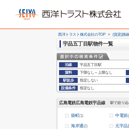
西洋トラスト株式会社のTOP
>
(賃貸)路
宇品五丁目駅物件一覧
沿線
宇品五丁目駅
賃料
下限なし～上限なし
駅徒歩
指定しない
設備条件
指定なし
広島電鉄広島電鉄宇品線
駅で絞り込
袋町
中電前
(1)
海岸通
元宇品
(2)