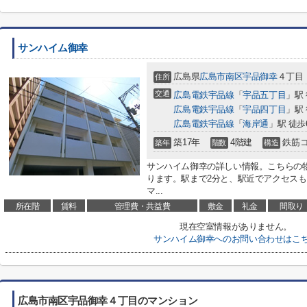
サンハイム御幸
広島県
広島市南区
宇品御幸
４丁目
住所
交通
広島電鉄宇品線
「
宇品五丁目
」駅
広島電鉄宇品線
「
宇品四丁目
」駅
広島電鉄宇品線
「
海岸通
」駅 徒歩
築17年
4階建
鉄筋
築年
階数
構造
サンハイム御幸の詳しい情報。こちらの物
ります。駅まで2分と、駅近でアクセス
マ...
所在階
賃料
管理費・共益費
敷金
礼金
間取り
現在空室情報がありません。
サンハイム御幸へのお問い合わせはこ
広島市南区宇品御幸４丁目のマンション