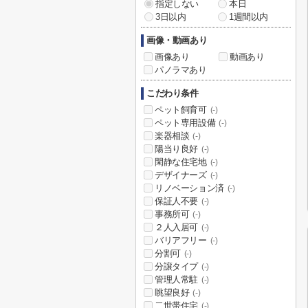
指定しない
本日
3日以内
1週間以内
画像・動画あり
画像あり
動画あり
パノラマあり
こだわり条件
ペット飼育可
(-)
ペット専用設備
(-)
楽器相談
(-)
陽当り良好
(-)
閑静な住宅地
(-)
デザイナーズ
(-)
リノベーション済
(-)
保証人不要
(-)
事務所可
(-)
２人入居可
(-)
バリアフリー
(-)
分割可
(-)
分譲タイプ
(-)
管理人常駐
(-)
眺望良好
(-)
二世帯住宅
(-)