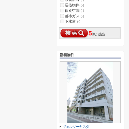
居抜物件
(-)
個別空調
(-)
都市ガス
(-)
下水道
(-)
5
件が該当
新着物件
ヴェルソーヤスダ