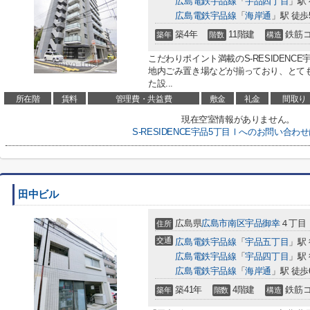
広島電鉄宇品線
「
宇品四丁目
」駅
広島電鉄宇品線
「
海岸通
」駅 徒歩
築4年
11階建
鉄筋
築年
階数
構造
こだわりポイント満載のS-RESIDENC
地内ごみ置き場などが揃っており、とて
た設...
所在階
賃料
管理費・共益費
敷金
礼金
間取り
現在空室情報がありません。
S-RESIDENCE宇品5丁目Ⅰへのお問い合わ
田中ビル
広島県
広島市南区
宇品御幸
４丁目
住所
交通
広島電鉄宇品線
「
宇品五丁目
」駅
広島電鉄宇品線
「
宇品四丁目
」駅
広島電鉄宇品線
「
海岸通
」駅 徒歩
築41年
4階建
鉄筋
築年
階数
構造