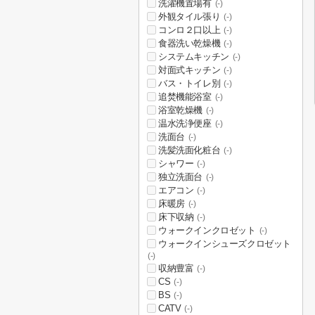
洗濯機置場有
(-)
外観タイル張り
(-)
コンロ２口以上
(-)
食器洗い乾燥機
(-)
システムキッチン
(-)
対面式キッチン
(-)
バス・トイレ別
(-)
追焚機能浴室
(-)
浴室乾燥機
(-)
温水洗浄便座
(-)
洗面台
(-)
洗髪洗面化粧台
(-)
シャワー
(-)
独立洗面台
(-)
エアコン
(-)
床暖房
(-)
床下収納
(-)
ウォークインクロゼット
(-)
ウォークインシューズクロゼット
(-)
収納豊富
(-)
CS
(-)
BS
(-)
CATV
(-)