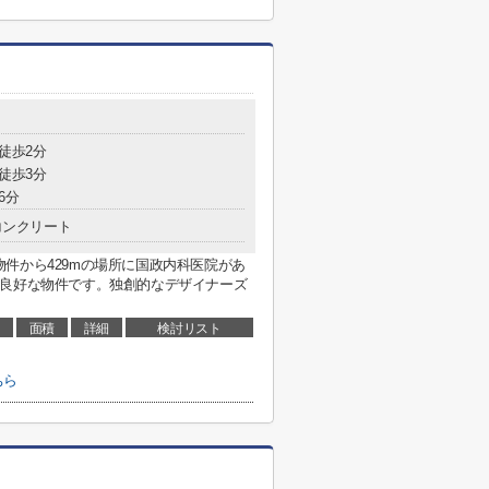
 徒歩2分
 徒歩3分
6分
コンクリート
件から429mの場所に国政内科医院があ
も良好な物件です。独創的なデザイナーズ
面積
詳細
検討リスト
ちら