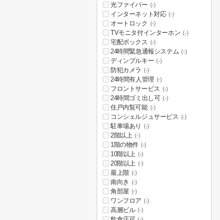
光ファイバー
(-)
インターネット対応
(-)
オートロック
(-)
TVモニタ付インターホン
(-)
宅配ボックス
(-)
24時間緊急通報システム
(-)
ディンプルキー
(-)
防犯カメラ
(-)
24時間有人管理
(-)
フロントサービス
(-)
24時間ゴミ出し可
(-)
住戸内覧可能
(-)
コンシェルジュサービス
(-)
駐車場あり
(-)
2階以上
(-)
1階の物件
(-)
10階以上
(-)
20階以上
(-)
最上階
(-)
南向き
(-)
角部屋
(-)
ワンフロア
(-)
高層ビル
(-)
飲食店可
(-)