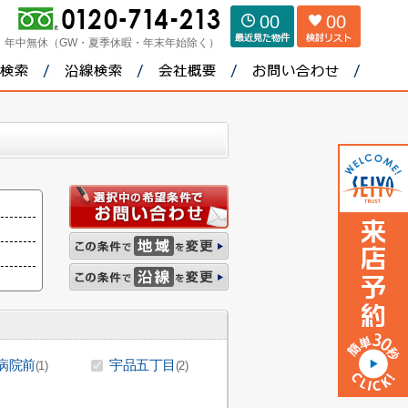
00
00
：
年中無休（GW・夏季休暇・年末年始除く）
病院前
宇品五丁目
(1)
(2)