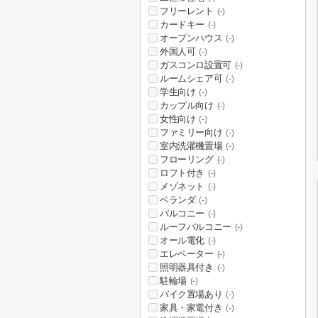
フリーレント
(-)
カードキー
(-)
オープンハウス
(-)
外国人可
(-)
ガスコンロ設置可
(-)
ルームシェア可
(-)
学生向け
(-)
カップル向け
(-)
女性向け
(-)
ファミリー向け
(-)
室内洗濯機置場
(-)
フローリング
(-)
ロフト付き
(-)
メゾネット
(-)
ベランダ
(-)
バルコニー
(-)
ルーフバルコニー
(-)
オール電化
(-)
エレベーター
(-)
照明器具付き
(-)
駐輪場
(-)
バイク置場あり
(-)
家具・家電付き
(-)