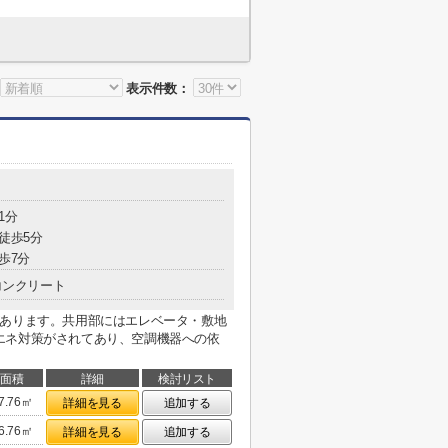
表示件数：
1分
 徒歩5分
歩7分
コンクリート
があります。共用部にはエレベータ・敷地
エネ対策がされてあり、空調機器への依
面積
詳細
検討リスト
7.76㎡
詳細を見る
追加する
6.76㎡
詳細を見る
追加する