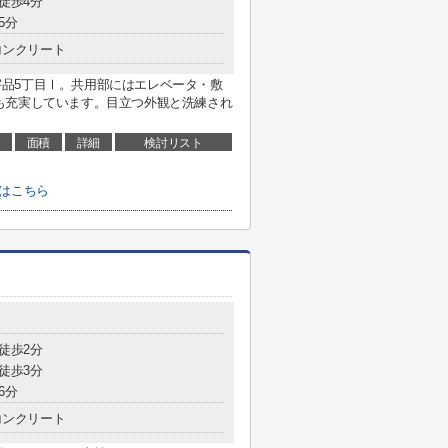
 徒歩4分
5分
コンクリート
E宇品5丁目Ⅰ。共用部にはエレベータ・敷
も充実しています。目立つ外観と洗練され
面積
詳細
検討リスト
せはこちら
 徒歩2分
 徒歩3分
6分
コンクリート