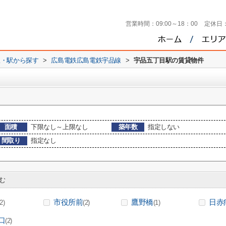
営業時間：
09:00～18：00
定休日
線・駅から探す
>
広島電鉄広島電鉄宇品線
>
宇品五丁目駅の賃貸物件
面積
下限なし～上限なし
築年数
指定しない
間取り
指定なし
む
市役所前
鷹野橋
日赤
(2)
(2)
(1)
口
(2)