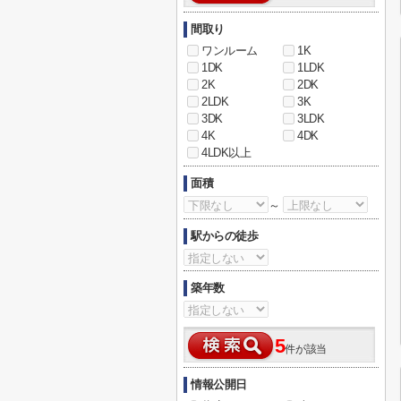
間取り
ワンルーム
1K
1DK
1LDK
2K
2DK
2LDK
3K
3DK
3LDK
4K
4DK
4LDK以上
面積
～
駅からの徒歩
築年数
5
件が該当
情報公開日