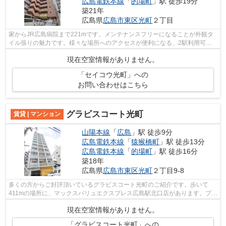
広島電鉄本線
「
的場町
」駅 徒歩19分
築21年
広島県
広島市東区
光町
２丁目
家からJR広島病院まで221mです。メンテナンスフリーになることが外観タ
イル張りの魅力です。様々な場所へのアクセスが便利になる、2駅利用可能
な物件です。こちらはマンションタイプに...
現在空室情報がありません。
「セイコウ光町」への
お問い合わせはこちら
グラビスコート光町
賃貸 | マンション
山陽本線
「
広島
」駅 徒歩9分
広島電鉄本線
「
猿猴橋町
」駅 徒歩13分
広島電鉄本線
「
的場町
」駅 徒歩16分
築18年
広島県
広島市東区
光町
２丁目9-8
多くの方からご好評頂いているグラビスコート光町のご紹介です。歩いて
411mの場所に、マックスバリュエクスプレス広島駅北口店があります。プラ
イバシーをしっかり守れる、安心安全な...
現在空室情報がありません。
「グラビスコート光町」への