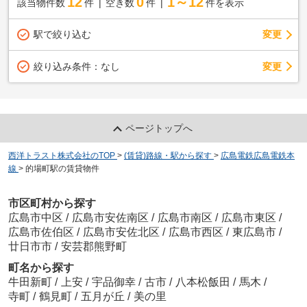
12
0
1～12
該当物件数
件
空き数
件
件を表示
駅で絞り込む
変更
変更
絞り込み条件：
なし
ページトップへ
西洋トラスト株式会社のTOP
>
(賃貸)路線・駅から探す
>
広島電鉄広島電鉄本
線
>
的場町駅の賃貸物件
市区町村から探す
広島市中区
/
広島市安佐南区
/
広島市南区
/
広島市東区
/
広島市佐伯区
/
広島市安佐北区
/
広島市西区
/
東広島市
/
廿日市市
/
安芸郡熊野町
町名から探す
牛田新町
/
上安
/
宇品御幸
/
古市
/
八本松飯田
/
馬木
/
寺町
/
鶴見町
/
五月が丘
/
美の里