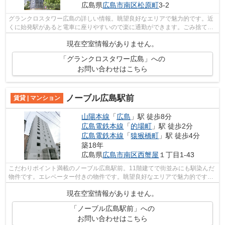
広島県
広島市南区
松原町
3-2
グランクロスタワー広島の詳しい情報。眺望良好なエリアで魅力的です。近
くに始発駅があると電車に座りやすいので楽に通勤ができます。ごみ捨ての
煩わしさを軽減するのが、敷地内ごみ...
現在空室情報がありません。
「グランクロスタワー広島」への
お問い合わせはこちら
ノーブル広島駅前
賃貸 | マンション
山陽本線
「
広島
」駅 徒歩8分
広島電鉄本線
「
的場町
」駅 徒歩2分
広島電鉄本線
「
猿猴橋町
」駅 徒歩4分
築18年
広島県
広島市南区
西蟹屋
１丁目1-43
こだわりポイント満載のノーブル広島駅前。11階建てで街並みにも馴染んだ
物件です。エレベーター付きの物件です。眺望良好なエリアで魅力的です。
広島市南区エリアにある賃貸情報のこ...
現在空室情報がありません。
「ノーブル広島駅前」への
お問い合わせはこちら