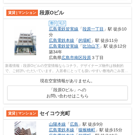
段原Oビル
賃貸 | マンション
敷0
礼0
広島電鉄皆実線
「
段原一丁目
」駅 徒歩10
分
広島電鉄本線
「
的場町
」駅 徒歩11分
広島電鉄皆実線
「
比治山下
」駅 徒歩12分
築34年
広島県
広島市南区
段原
３丁目
新着情報：段原Oビルの空室情報ならコチラ。デザイナーズ物件は独創的
で、ご好評いただいています。入居者にとっても扱いやすい敷地内ごみ置き
場がついています。クレジットカードで初...
現在空室情報がありません。
「段原Oビル」への
お問い合わせはこちら
セイコウ光町
賃貸 | マンション
山陽本線
「
広島
」駅 徒歩9分
広島電鉄本線
「
猿猴橋町
」駅 徒歩15分