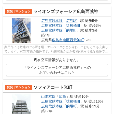
ライオンズフォーシア広島西荒神
賃貸 | マンション
広島電鉄本線
「
広島駅
」駅 徒歩5分
広島電鉄本線
「
猿猴橋町
」駅 徒歩3分
広島電鉄本線
「
的場町
」駅 徒歩3分
築4年
広島県
広島市南区
西荒神町
1-32
共用部には敷地内ごみ置き場・エレベータなどが備わっておりとても充実し
ています。2022年築の物件です。行動範囲が広がる2駅利用可能な物件で
す。ウォーキングやランニングが趣味の方...
現在空室情報がありません。
「ライオンズフォーシア広島西荒神」への
お問い合わせはこちら
ソフィアコート光町
賃貸 | マンション
山陽本線
「
広島
」駅 徒歩10分
広島電鉄本線
「
猿猴橋町
」駅 徒歩16分
広島電鉄本線
「
的場町
」駅 徒歩19分
築17年