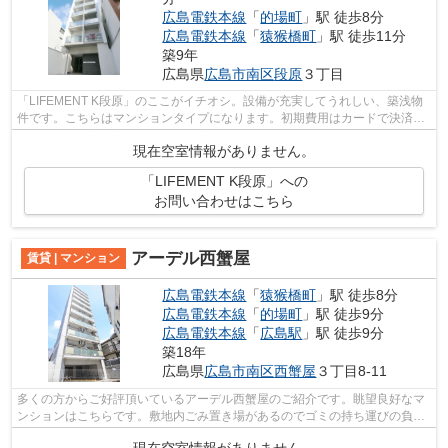
広島電鉄本線
「
的場町
」駅 徒歩8分
広島電鉄本線
「
猿猴橋町
」駅 徒歩11分
築9年
広島県
広島市南区
段原
３丁目
「LIFEMENT K段原」のここがイチオシ。設備が充実してうれしい、築浅物
件です。こちらはマンションタイプになります。初期費用はカードで決済い
ただけます。広島市南区エリアと広島電...
現在空室情報がありません。
「LIFEMENT K段原」への
お問い合わせはこちら
アーデル西蟹屋
賃貸 | マンション
広島電鉄本線
「
猿猴橋町
」駅 徒歩8分
広島電鉄本線
「
的場町
」駅 徒歩9分
広島電鉄本線
「
広島駅
」駅 徒歩9分
築18年
広島県
広島市南区
西蟹屋
３丁目8-11
多くの方からご好評頂いているアーデル西蟹屋のご紹介です。眺望良好なマ
ンションはこちらです。敷地内ごみ置き場があるのでゴミの持ち運びの負担
を少しでも減らすことができます。場...