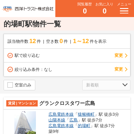
閲覧履歴
お気に入り
メニュー
0
0
的場町駅物件一覧
12
0
1～12
該当物件数
件
空き数
件
件を表示
駅で絞り込む
変更
変更
絞り込み条件：
なし
空室のみ
グランクロスタワー広島
賃貸 | マンション
広島電鉄本線
「
猿猴橋町
」駅 徒歩3分
山陽本線
「
広島
」駅 徒歩7分
広島電鉄本線
「
的場町
」駅 徒歩7分
築9年