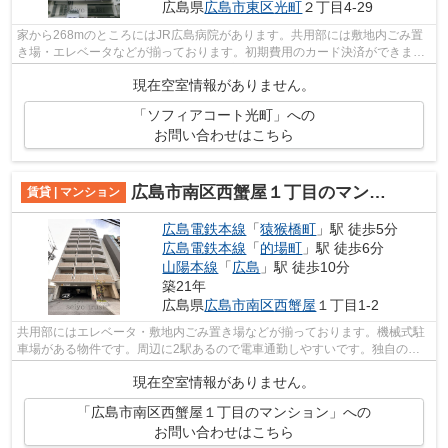
広島県
広島市東区
光町
２丁目4-29
家から268mのところにはJR広島病院があります。共用部には敷地内ごみ置
き場・エレベータなどが揃っております。初期費用のカード決済ができま
す。利用可能な駅が2駅あり、利便性の高い...
現在空室情報がありません。
「ソフィアコート光町」への
お問い合わせはこちら
広島市南区西蟹屋１丁目のマンション
賃貸 | マンション
広島電鉄本線
「
猿猴橋町
」駅 徒歩5分
広島電鉄本線
「
的場町
」駅 徒歩6分
山陽本線
「
広島
」駅 徒歩10分
築21年
広島県
広島市南区
西蟹屋
１丁目1-2
共用部にはエレベータ・敷地内ごみ置き場などが揃っております。機械式駐
車場がある物件です。周辺に2駅あるので電車通勤しやすいです。独自の世
界観が輝くデザイナーズ物件は魅力溢れ...
現在空室情報がありません。
「広島市南区西蟹屋１丁目のマンション」への
お問い合わせはこちら