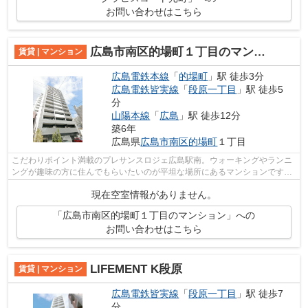
お問い合わせはこちら
広島市南区的場町１丁目のマンション
賃貸 | マンション
広島電鉄本線
「
的場町
」駅 徒歩3分
広島電鉄皆実線
「
段原一丁目
」駅 徒歩5
分
山陽本線
「
広島
」駅 徒歩12分
築6年
広島県
広島市南区
的場町
１丁目
こだわりポイント満載のプレサンスロジェ広島駅南。ウォーキングやランニ
ングが趣味の方に住んでもらいたいのが平坦な場所にあるマンションです。
周辺環境も良好で、魅力的な住環境の...
現在空室情報がありません。
「広島市南区的場町１丁目のマンション」への
お問い合わせはこちら
LIFEMENT K段原
賃貸 | マンション
広島電鉄皆実線
「
段原一丁目
」駅 徒歩7
分