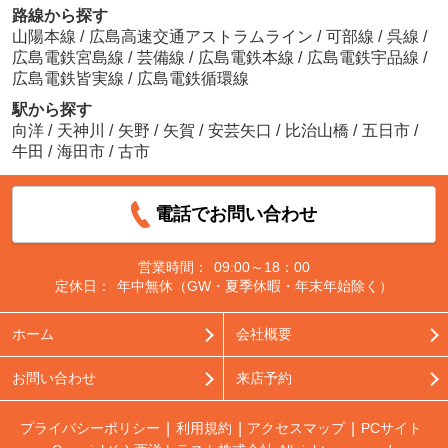
路線から探す
山陽本線
/
広島高速交通アストラムライン
/
可部線
/
呉線
/
広島電鉄宮島線
/
芸備線
/
広島電鉄本線
/
広島電鉄宇品線
/
広島電鉄皆実線
/
広島電鉄循環線
駅から探す
向洋
/
天神川
/
矢野
/
矢賀
/
安芸矢口
/
比治山橋
/
五日市
/
牛田
/
海田市
/
古市
電話でお問い合わせ
営業時間：
09:00～18：00
定休日：
年中無休（GW・夏季休暇・年末年始除く）
ホーム
会社概要
お問い合わせ
来店予約
プライバシーポリシー
利用規約
アクセスマップ
PCサイト