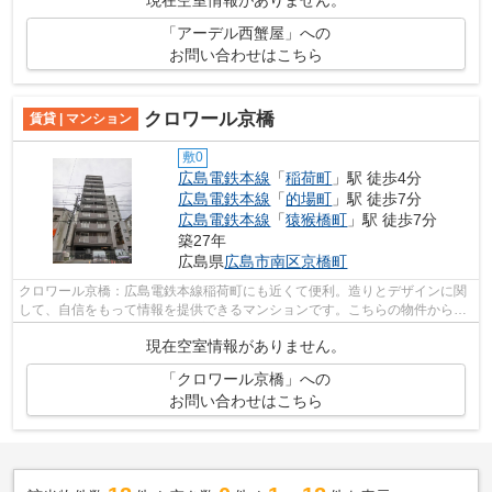
現在空室情報がありません。
「アーデル西蟹屋」への
お問い合わせはこちら
クロワール京橋
賃貸 | マンション
敷0
広島電鉄本線
「
稲荷町
」駅 徒歩4分
広島電鉄本線
「
的場町
」駅 徒歩7分
広島電鉄本線
「
猿猴橋町
」駅 徒歩7分
築27年
広島県
広島市南区
京橋町
クロワール京橋：広島電鉄本線稲荷町にも近くて便利。造りとデザインに関
して、自信をもって情報を提供できるマンションです。こちらの物件からは
2駅が近くにあり、移動範囲も広がりま...
現在空室情報がありません。
「クロワール京橋」への
お問い合わせはこちら