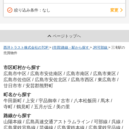
変更
絞り込み条件：
なし
ページトップへ
西洋トラスト株式会社のTOP
>
(売買)路線・駅から探す
>
JR可部線
>
三滝駅の
売買物件
市区町村から探す
広島市中区
/
広島市安佐南区
/
広島市南区
/
広島市東区
/
広島市佐伯区
/
広島市安佐北区
/
広島市西区
/
東広島市
/
廿日市市
/
安芸郡熊野町
町名から探す
牛田新町
/
上安
/
宇品御幸
/
古市
/
八本松飯田
/
馬木
/
寺町
/
鶴見町
/
五月が丘
/
美の里
路線から探す
山陽本線
/
広島高速交通アストラムライン
/
可部線
/
呉線
/
広島電鉄宮島線
/
芸備線
/
広島電鉄本線
/
広島電鉄宇品線
/