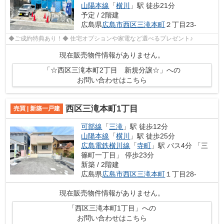
山陽本線
「
横川
」駅 徒歩21分
予定 / 2階建
広島県
広島市西区
三滝本町
２丁目23-
◆ご成約特典あり！◆ 住宅オプションや家電など選べるプレゼント♪
現在販売物件情報がありません。
「☆西区三滝本町2丁目 新規分譲☆」への
お問い合わせはこちら
西区三滝本町1丁目
売買 | 新築一戸建
可部線
「
三滝
」駅 徒歩12分
山陽本線
「
横川
」駅 徒歩25分
広島電鉄横川線
「
寺町
」駅 バス4分 「三
篠町一丁目」 停歩23分
新築 / 2階建
広島県
広島市西区
三滝本町
１丁目28-
現在販売物件情報がありません。
「西区三滝本町1丁目」への
お問い合わせはこちら