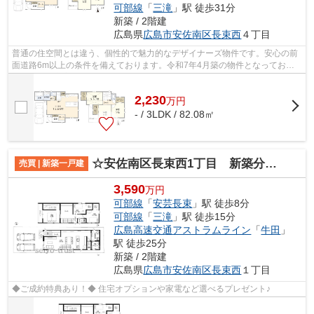
可部線
「
三滝
」駅 徒歩31分
新築 / 2階建
広島県
広島市安佐南区
長束西
４丁目
普通の住空間とは違う、個性的で魅力的なデザイナーズ物件です。安心の前
面道路6m以上の条件を備えております。令和7年4月築の物件となってお
り、設備も充実しています。こだわりのあ...
2,230
万
円
- / 3LDK / 82.08㎡
☆安佐南区長束西1丁目 新築分譲☆
売買 | 新築一戸建
3,590
万円
可部線
「
安芸長束
」駅 徒歩8分
可部線
「
三滝
」駅 徒歩15分
広島高速交通アストラムライン
「
牛田
」
駅 徒歩25分
新築 / 2階建
広島県
広島市安佐南区
長束西
１丁目
◆ご成約特典あり！◆ 住宅オプションや家電など選べるプレゼント♪