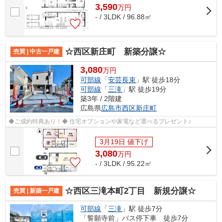
3,590
万
円
- / 3LDK / 96.88㎡
☆西区新庄町 新築分譲☆
売買 | 中古一戸建
3,080
万円
可部線
「
安芸長束
」駅 徒歩18分
可部線
「
三滝
」駅 徒歩19分
築3年 / 2階建
広島県
広島市西区
新庄町
◆ご成約特典あり！◆ 住宅オプションや家電など選べるプレゼント♪
3月19日 値下げ
3,080
万
円
- / 3LDK / 95.22㎡
☆西区三滝本町2丁目 新規分譲☆
売買 | 新築一戸建
可部線
「
三滝
」駅 徒歩7分
「誓願寺前」バス停下車 徒歩7分