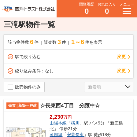
閲覧履歴
お気に入り
メニュー
0
0
三滝駅物件一覧
6
3
1～6
該当物件数
件
販売数
件
件を表示
駅で絞り込む
変更
変更
絞り込み条件：
なし
販売物件のみ
☆長束西4丁目 分譲中☆
売買 | 新築一戸建
2,230
万円
山陽本線
「
横川
」駅 バス9分 「新庄橋
北」 停歩21分
可部線
「
安芸長束
」駅 徒歩18分