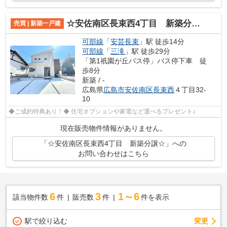
☆安佐南区長束西4丁目 新築分譲☆
売買 | 新築一戸建
可部線
「
安芸長束
」駅 徒歩14分
可部線
「
三滝
」駅 徒歩29分
「第1祇園が丘バス停」バス停下車 徒
歩8分
新築 / -
広島県
広島市安佐南区
長束西
４丁目32-
10
◆ご成約特典あり！◆ 住宅オプションや家電など選べるプレゼント♪
現在販売物件情報がありません。
「☆安佐南区長束西4丁目 新築分譲☆」への
お問い合わせはこちら
6
3
1～6
該当物件数
件
販売数
件
件を表示
駅で絞り込む
変更