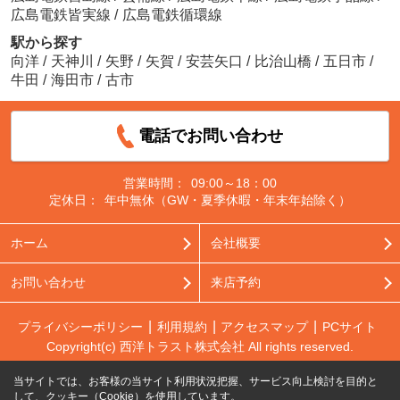
広島電鉄皆実線
/
広島電鉄循環線
駅から探す
向洋
/
天神川
/
矢野
/
矢賀
/
安芸矢口
/
比治山橋
/
五日市
/
牛田
/
海田市
/
古市
電話でお問い合わせ
営業時間：
09:00～18：00
定休日：
年中無休（GW・夏季休暇・年末年始除く）
ホーム
会社概要
お問い合わせ
来店予約
プライバシーポリシー
利用規約
アクセスマップ
PCサイト
Copyright(c) 西洋トラスト株式会社 All rights reserved.
当サイトでは、お客様の当サイト利用状況把握、サービス向上検討を目的と
して、クッキー（Cookie）を使用しています。