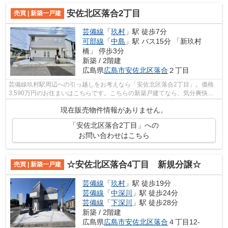
安佐北区落合2丁目
売買 | 新築一戸建
芸備線
「
玖村
」駅 徒歩7分
可部線
「
中島
」駅 バス15分 「新玖村
橋」 停歩3分
新築 / 2階建
広島県
広島市安佐北区
落合
２丁目
芸備線玖村駅周辺への引っ越しをお考えなら「安佐北区落合2丁目」。価格
3,590万円のお住まいはこちらです。こちらの新築戸建てなら、気分爽快に
新生活をスタートできます。建物面積100...
現在販売物件情報がありません。
「安佐北区落合2丁目」への
お問い合わせはこちら
☆安佐北区落合4丁目 新規分譲☆
売買 | 新築一戸建
芸備線
「
玖村
」駅 徒歩19分
芸備線
「
中深川
」駅 徒歩24分
芸備線
「
下深川
」駅 徒歩28分
新築 / 2階建
広島県
広島市安佐北区
落合
４丁目12-