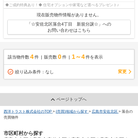
◆ご成約特典あり！◆ 住宅オプションや家電など選べるプレゼント♪
現在販売物件情報がありません。
「☆安佐北区落合4丁目 新規分譲☆」への
お問い合わせはこちら
4
0
1～4
該当物件数
件
販売数
件
件を表示
変更
絞り込み条件：
なし
ページトップへ
西洋トラスト株式会社のTOP
>
(売買)地域から探す
>
広島市安佐北区
>
落合の
売買物件
市区町村から探す