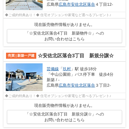
広島県
広島市安佐北区
落合
４丁目12-
◆ご成約特典あり！◆ 住宅オプションや家電など選べるプレゼント♪
現在販売物件情報がありません。
「☆安佐北区落合4丁目 新築物件☆」への
お問い合わせはこちら
☆安佐北区落合3丁目 新規分譲☆
売買 | 新築一戸建
芸備線
「
玖村
」駅 徒歩18分
「中山公園前」バス停下車 徒歩4分
新築 / -
広島県
広島市安佐北区
落合
３丁目2-
◆ご成約特典あり！◆ 住宅オプションや家電など選べるプレゼント♪
現在販売物件情報がありません。
「☆安佐北区落合3丁目 新規分譲☆」への
お問い合わせはこちら