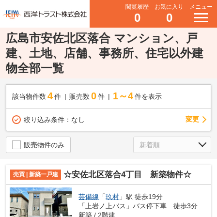
閲覧履歴
お気に入り
メニュー
0
0
広島市安佐北区落合 マンション、戸
建、土地、店舗、事務所、住宅以外建
物全部一覧
4
0
1～4
該当物件数
件
販売数
件
件を表示
変更
絞り込み条件：
なし
販売物件のみ
☆安佐北区落合4丁目 新築物件☆
売買 | 新築一戸建
芸備線
「
玖村
」駅 徒歩19分
「上岩ノ上バス」バス停下車 徒歩3分
新築 / 2階建