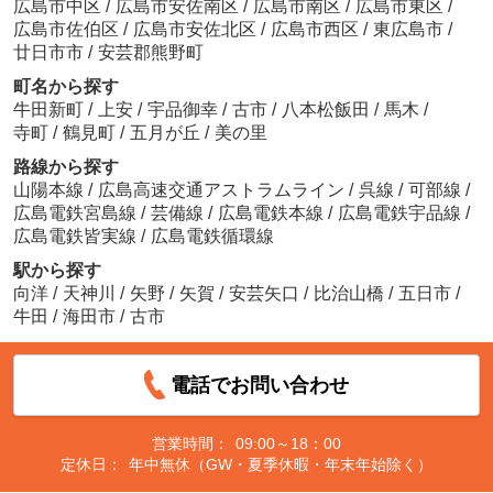
広島市中区
/
広島市安佐南区
/
広島市南区
/
広島市東区
/
広島市佐伯区
/
広島市安佐北区
/
広島市西区
/
東広島市
/
廿日市市
/
安芸郡熊野町
町名から探す
牛田新町
/
上安
/
宇品御幸
/
古市
/
八本松飯田
/
馬木
/
寺町
/
鶴見町
/
五月が丘
/
美の里
路線から探す
山陽本線
/
広島高速交通アストラムライン
/
呉線
/
可部線
/
広島電鉄宮島線
/
芸備線
/
広島電鉄本線
/
広島電鉄宇品線
/
広島電鉄皆実線
/
広島電鉄循環線
駅から探す
向洋
/
天神川
/
矢野
/
矢賀
/
安芸矢口
/
比治山橋
/
五日市
/
牛田
/
海田市
/
古市
電話でお問い合わせ
営業時間：
09:00～18：00
定休日：
年中無休（GW・夏季休暇・年末年始除く）