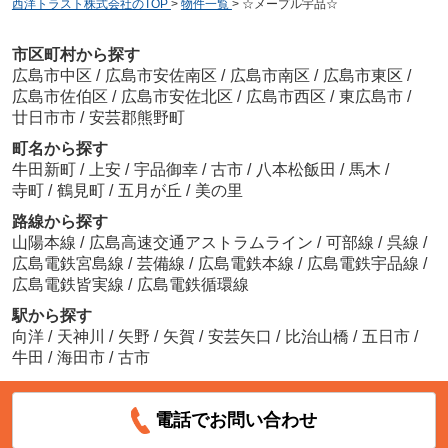
西洋トラスト株式会社のTOP
>
物件一覧
>
☆メープル宇品☆
市区町村から探す
広島市中区
/
広島市安佐南区
/
広島市南区
/
広島市東区
/
広島市佐伯区
/
広島市安佐北区
/
広島市西区
/
東広島市
/
廿日市市
/
安芸郡熊野町
町名から探す
牛田新町
/
上安
/
宇品御幸
/
古市
/
八本松飯田
/
馬木
/
寺町
/
鶴見町
/
五月が丘
/
美の里
路線から探す
山陽本線
/
広島高速交通アストラムライン
/
可部線
/
呉線
/
広島電鉄宮島線
/
芸備線
/
広島電鉄本線
/
広島電鉄宇品線
/
広島電鉄皆実線
/
広島電鉄循環線
駅から探す
向洋
/
天神川
/
矢野
/
矢賀
/
安芸矢口
/
比治山橋
/
五日市
/
牛田
/
海田市
/
古市
電話でお問い合わせ