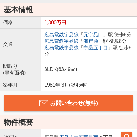
基本情報
価格
1,300万円
広島電鉄宇品線
「
元宇品口
」駅 徒歩6分
広島電鉄宇品線
「
海岸通
」駅 徒歩8分
交通
広島電鉄宇品線
「
宇品五丁目
」駅 徒歩8
分
間取り
3LDK(63.49㎡)
(専有面積)
築年月
1981年 3月(築45年)
お問い合わせ(無料)
物件概要