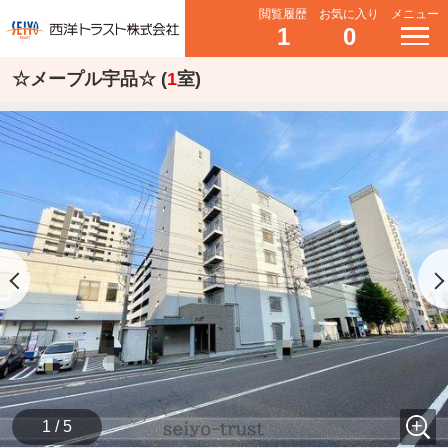
閲覧履歴
お気に入り
メニュー
1
0
☆メープル宇品☆ (
1
室)
1 / 5