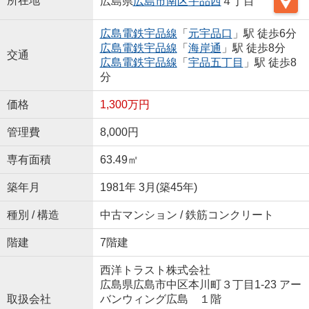
所在地
広島県
広島市南区
宇品西
４丁目
広島電鉄宇品線
「
元宇品口
」駅 徒歩6分
広島電鉄宇品線
「
海岸通
」駅 徒歩8分
交通
広島電鉄宇品線
「
宇品五丁目
」駅 徒歩8
分
価格
1,300万円
管理費
8,000円
専有面積
63.49㎡
築年月
1981年 3月(築45年)
種別 / 構造
中古マンション / 鉄筋コンクリート
階建
7階建
西洋トラスト株式会社
広島県広島市中区本川町３丁目1-23 アー
取扱会社
バンウィング広島 １階