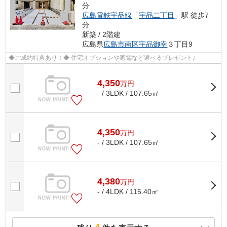
分
広島電鉄宇品線
「
宇品二丁目
」駅 徒歩7
分
新築 / 2階建
広島県
広島市南区
宇品御幸
３丁目9
◆ご成約特典あり！◆ 住宅オプションや家電など選べるプレゼント♪
4,350
万
円
- / 3LDK / 107.65㎡
4,350
万
円
- / 3LDK / 107.65㎡
4,380
万
円
- / 4LDK / 115.40㎡