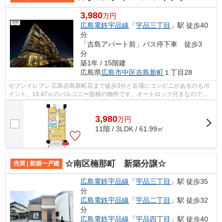
3,980
万円
広島電鉄宇品線
「
宇品三丁目
」駅 徒歩40
分
「吉島アパート前」バス停下車 徒歩3
分
築1年 / 15階建
広島県
広島市中区
吉島新町
１丁目28
セブンイレブン 広島吉島新町店まで徒歩3分と近場にコンビニがあるのもポ
イント。14.47㎡のバルコニー面積の物件です。オートロック付きなので、
安心して暮らすことができます。当社オ...
3,980
万
円
11階 / 3LDK / 61.99㎡
☆南区楠那町 新築分譲☆
売買 | 新築一戸建
広島電鉄宇品線
「
宇品三丁目
」駅 徒歩35
分
広島電鉄宇品線
「
宇品二丁目
」駅 徒歩32
分
広島電鉄宇品線
「
宇品四丁目
」駅 徒歩40