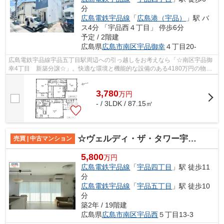
分
広島電鉄宇品線
「
広島港（宇品）
」駅 バ
ス4分 「宇品西４丁目」 停歩6分
予定 / 2階建
広島県
広島市南区
宇品御幸
４丁目20-
広島電鉄宇品線宇品五丁目駅周辺への引っ越しをお考えなら「☆南区宇品御
幸4丁目 新築分譲☆」。快適な環境と機能的な設備のある4180万円の物件
です。お掃除に便利な、全居室フローリン...
3,780
万
円
- / 3LDK / 87.15㎡
☆ヴェルディ・ザ・タワー宇品☆
売買 | 中古マンション
5,800
万円
広島電鉄宇品線
「
宇品四丁目
」駅 徒歩11
分
広島電鉄宇品線
「
宇品五丁目
」駅 徒歩10
分
築2年 / 19階建
広島県
広島市南区
宇品西
５丁目13-3