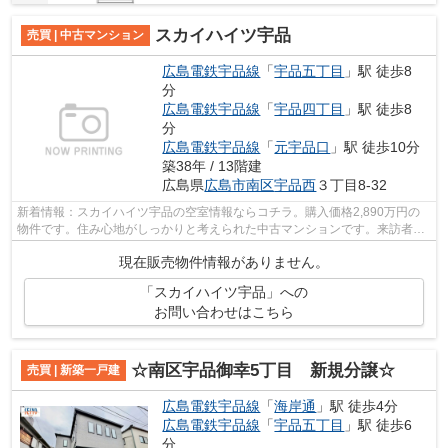
スカイハイツ宇品
売買 | 中古マンション
広島電鉄宇品線
「
宇品五丁目
」駅 徒歩8
分
広島電鉄宇品線
「
宇品四丁目
」駅 徒歩8
分
広島電鉄宇品線
「
元宇品口
」駅 徒歩10分
築38年 / 13階建
広島県
広島市南区
宇品西
３丁目8-32
新着情報：スカイハイツ宇品の空室情報ならコチラ。購入価格2,890万円の
物件です。住み心地がしっかりと考えられた中古マンションです。来訪者を
モニターで確認できるTVインターホン付...
現在販売物件情報がありません。
「スカイハイツ宇品」への
お問い合わせはこちら
☆南区宇品御幸5丁目 新規分譲☆
売買 | 新築一戸建
広島電鉄宇品線
「
海岸通
」駅 徒歩4分
広島電鉄宇品線
「
宇品五丁目
」駅 徒歩6
分