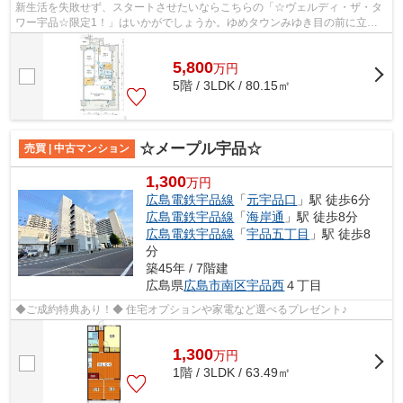
新生活を失敗せず、スタートさせたいならこちらの「☆ヴェルディ・ザ・タ
ワー宇品☆限定1！」はいかがでしょうか。ゆめタウンみゆき目の前に立
地！ファミリーマート 宇品西店まで徒歩5分...
5,800
万
円
5階 / 3LDK / 80.15㎡
☆メープル宇品☆
売買 | 中古マンション
1,300
万円
広島電鉄宇品線
「
元宇品口
」駅 徒歩6分
広島電鉄宇品線
「
海岸通
」駅 徒歩8分
広島電鉄宇品線
「
宇品五丁目
」駅 徒歩8
分
築45年 / 7階建
広島県
広島市南区
宇品西
４丁目
◆ご成約特典あり！◆ 住宅オプションや家電など選べるプレゼント♪
1,300
万
円
1階 / 3LDK / 63.49㎡