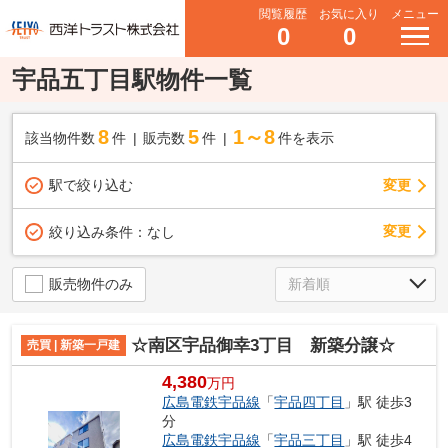
閲覧履歴
お気に入り
メニュー
0
0
宇品五丁目駅物件一覧
8
5
1～8
該当物件数
件
販売数
件
件を表示
駅で絞り込む
変更
変更
絞り込み条件：
なし
販売物件のみ
☆南区宇品御幸3丁目 新築分譲☆
売買 | 新築一戸建
4,380
万円
広島電鉄宇品線
「
宇品四丁目
」駅 徒歩3
分
広島電鉄宇品線
「
宇品三丁目
」駅 徒歩4