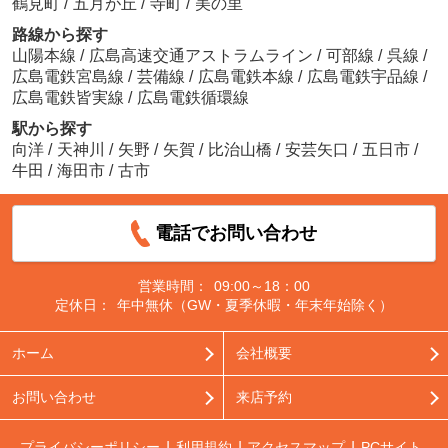
鶴見町
/
五月が丘
/
寺町
/
美の里
路線から探す
山陽本線
/
広島高速交通アストラムライン
/
可部線
/
呉線
/
広島電鉄宮島線
/
芸備線
/
広島電鉄本線
/
広島電鉄宇品線
/
広島電鉄皆実線
/
広島電鉄循環線
駅から探す
向洋
/
天神川
/
矢野
/
矢賀
/
比治山橋
/
安芸矢口
/
五日市
/
牛田
/
海田市
/
古市
電話でお問い合わせ
営業時間：
09:00～18：00
定休日：
年中無休（GW・夏季休暇・年末年始除く）
ホーム
会社概要
お問い合わせ
来店予約
プライバシーポリシー
利用規約
アクセスマップ
PCサイト