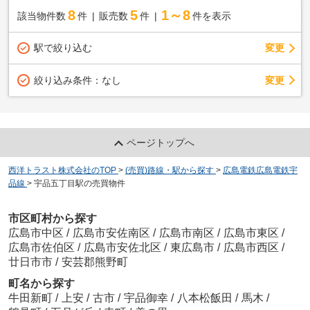
8
5
1～8
該当物件数
件
販売数
件
件を表示
駅で絞り込む
変更
変更
絞り込み条件：
なし
ページトップへ
西洋トラスト株式会社のTOP
>
(売買)路線・駅から探す
>
広島電鉄広島電鉄宇
品線
>
宇品五丁目駅の売買物件
市区町村から探す
広島市中区
/
広島市安佐南区
/
広島市南区
/
広島市東区
/
広島市佐伯区
/
広島市安佐北区
/
東広島市
/
広島市西区
/
廿日市市
/
安芸郡熊野町
町名から探す
牛田新町
/
上安
/
古市
/
宇品御幸
/
八本松飯田
/
馬木
/