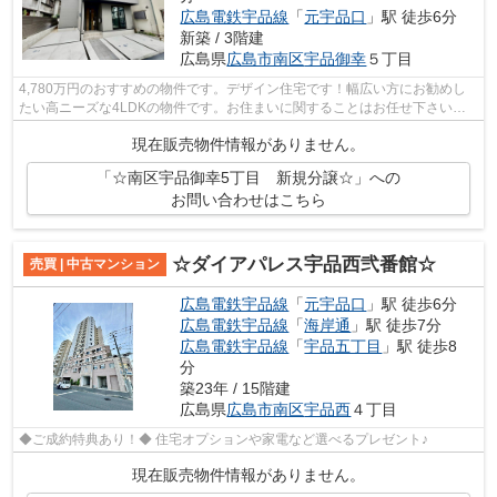
広島電鉄宇品線
「
元宇品口
」駅 徒歩6分
新築 / 3階建
広島県
広島市南区
宇品御幸
５丁目
4,780万円のおすすめの物件です。デザイン住宅です！幅広い方にお勧めし
たい高ニーズな4LDKの物件です。お住まいに関することはお任せ下さい。
お客様の疑問やご要望にお応えします。ご...
現在販売物件情報がありません。
「☆南区宇品御幸5丁目 新規分譲☆」への
お問い合わせはこちら
☆ダイアパレス宇品西弐番館☆
売買 | 中古マンション
広島電鉄宇品線
「
元宇品口
」駅 徒歩6分
広島電鉄宇品線
「
海岸通
」駅 徒歩7分
広島電鉄宇品線
「
宇品五丁目
」駅 徒歩8
分
築23年 / 15階建
広島県
広島市南区
宇品西
４丁目
◆ご成約特典あり！◆ 住宅オプションや家電など選べるプレゼント♪
現在販売物件情報がありません。