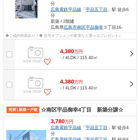
分
広島電鉄宇品線
「
宇品五丁目
」駅 徒歩6
分
新築 / 2階建
広島県
広島市南区
宇品御幸
３丁目16-
◆ご成約特典あり！◆ 住宅オプションや家電など選べるプレゼント♪
4,380
万
円
- / 4LDK / 115.40㎡
4,380
万
円
- / 4LDK / 115.40㎡
☆南区宇品御幸4丁目 新築分譲☆
売買 | 新築一戸建
3,780
万円
広島電鉄宇品線
「
宇品五丁目
」駅 徒歩4
分
広島電鉄宇品線
「
宇品四丁目
」駅 徒歩6