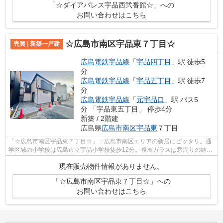
「☆ダイアパレス宇品西弐番館☆」への
お問い合わせはこちら
☆広島市南区宇品東７丁目☆
売買 | 新築一戸建
広島電鉄宇品線
「
宇品四丁目
」駅 徒歩5
分
広島電鉄宇品線
「
宇品五丁目
」駅 徒歩7
分
広島電鉄宇品線
「
元宇品口
」駅 バス5
分 「宇品東五丁目」 停歩4分
新築 / 2階建
広島県
広島市南区
宇品東
７丁目
「☆広島市南区宇品東７丁目☆」：広島市南区エリアの新居にピッタリ。通
学区域の小学校は広島市立宇品小学校徒歩12分。複層ガラスは窓周りの結露
を防ぎ、カビの発生を抑えます。快適な...
現在販売物件情報がありません。
「☆広島市南区宇品東７丁目☆」への
お問い合わせはこちら