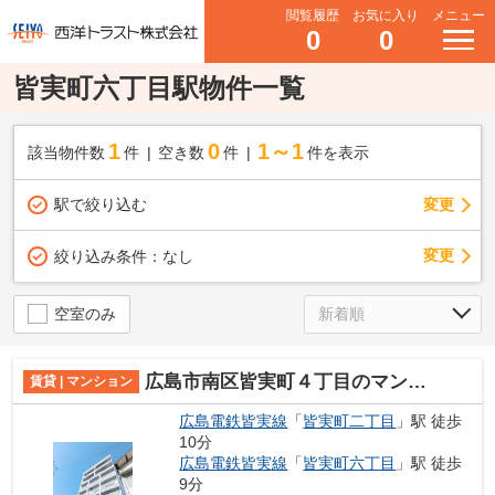
閲覧履歴
お気に入り
メニュー
0
0
皆実町六丁目駅物件一覧
1
0
1～1
該当物件数
件
空き数
件
件を表示
駅で絞り込む
変更
変更
絞り込み条件：
なし
空室のみ
広島市南区皆実町４丁目のマンション
賃貸 | マンション
広島電鉄皆実線
「
皆実町二丁目
」駅 徒歩
10分
広島電鉄皆実線
「
皆実町六丁目
」駅 徒歩
9分