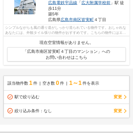
広島電鉄宇品線
「
広大附属学校前
」駅 徒
歩11分
築5年
広島県
広島市南区
皆実町
４丁目
シンプルながらも風の通り道がしっかり造られている物件です。おしゃれな
あなたには、外観タイル張りの物件がおすすめです。こちらの物件にはエレ
ベーターが付いています。空き巣や放...
現在空室情報がありません。
「広島市南区皆実町４丁目のマンション」への
お問い合わせはこちら
1
0
1～1
該当物件数
件
空き数
件
件を表示
駅で絞り込む
変更
変更
絞り込み条件：
なし