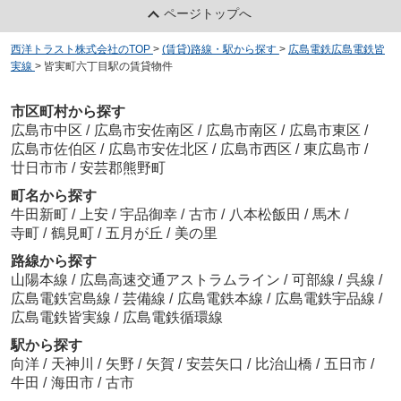
ページトップへ
西洋トラスト株式会社のTOP
>
(賃貸)路線・駅から探す
>
広島電鉄広島電鉄皆
実線
>
皆実町六丁目駅の賃貸物件
市区町村から探す
広島市中区
/
広島市安佐南区
/
広島市南区
/
広島市東区
/
広島市佐伯区
/
広島市安佐北区
/
広島市西区
/
東広島市
/
廿日市市
/
安芸郡熊野町
町名から探す
牛田新町
/
上安
/
宇品御幸
/
古市
/
八本松飯田
/
馬木
/
寺町
/
鶴見町
/
五月が丘
/
美の里
路線から探す
山陽本線
/
広島高速交通アストラムライン
/
可部線
/
呉線
/
広島電鉄宮島線
/
芸備線
/
広島電鉄本線
/
広島電鉄宇品線
/
広島電鉄皆実線
/
広島電鉄循環線
駅から探す
向洋
/
天神川
/
矢野
/
矢賀
/
安芸矢口
/
比治山橋
/
五日市
/
牛田
/
海田市
/
古市