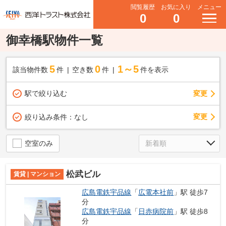
閲覧履歴
お気に入り
メニュー
0
0
御幸橋駅物件一覧
5
0
1～5
該当物件数
件
空き数
件
件を表示
駅で絞り込む
変更
変更
絞り込み条件：
なし
空室のみ
松武ビル
賃貸 | マンション
広島電鉄宇品線
「
広電本社前
」駅 徒歩7
分
広島電鉄宇品線
「
日赤病院前
」駅 徒歩8
分