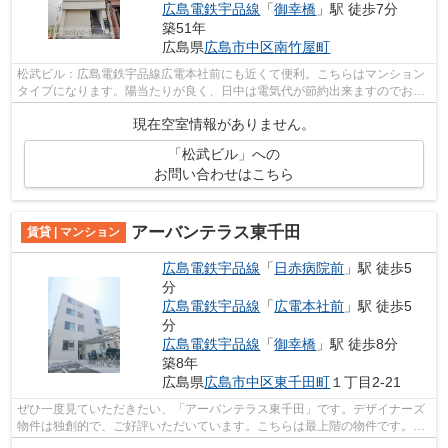
広島電鉄宇品線
「
御幸橋
」駅 徒歩7分
築51年
広島県
広島市中区
南竹屋町
松武ビル：広島電鉄宇品線広電本社前にも近くて便利。こちらはマンション
タイプになります。陽当たりが良く、日中は電気代が節約出来ますのでおす
すめです。初期費用はカードで決済い...
現在空室情報がありません。
「松武ビル」への
お問い合わせはこちら
アーバンテラス東千田
賃貸 | マンション
広島電鉄宇品線
「
日赤病院前
」駅 徒歩5
分
広島電鉄宇品線
「
広電本社前
」駅 徒歩5
分
広島電鉄宇品線
「
御幸橋
」駅 徒歩8分
築8年
広島県
広島市中区
東千田町
１丁目2-21
ぜひ一度見ていただきたい、「アーバンテラス東千田」です。デザイナーズ
物件は独創的で、ご好評いただいています。こちらは最上階の物件です。造
りとデザインに関して、自信をもって...