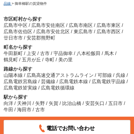
品線
>
御幸橋駅の賃貸物件
市区町村から探す
広島市中区
/
広島市安佐南区
/
広島市南区
/
広島市東区
/
広島市佐伯区
/
広島市安佐北区
/
東広島市
/
広島市西区
/
廿日市市
/
安芸郡熊野町
町名から探す
牛田新町
/
上安
/
古市
/
宇品御幸
/
八本松飯田
/
馬木
/
鶴見町
/
五月が丘
/
寺町
/
美の里
路線から探す
山陽本線
/
広島高速交通アストラムライン
/
可部線
/
呉線
/
広島電鉄宮島線
/
芸備線
/
広島電鉄本線
/
広島電鉄宇品線
/
広島電鉄皆実線
/
広島電鉄循環線
駅から探す
向洋
/
天神川
/
矢野
/
矢賀
/
比治山橋
/
安芸矢口
/
五日市
/
牛田
/
海田市
/
古市
電話でお問い合わせ