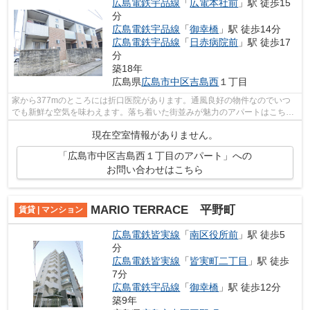
広島電鉄宇品線
「
広電本社前
」駅 徒歩15
分
広島電鉄宇品線
「
御幸橋
」駅 徒歩14分
広島電鉄宇品線
「
日赤病院前
」駅 徒歩17
分
築18年
広島県
広島市中区
吉島西
１丁目
家から377mのところには折口医院があります。通風良好の物件なのでいつ
でも新鮮な空気を味わえます。落ち着いた街並みが魅力のアパートはこちら
です。物件から駅までは平坦な道なので...
現在空室情報がありません。
「広島市中区吉島西１丁目のアパート」への
お問い合わせはこちら
MARIO TERRACE 平野町
賃貸 | マンション
広島電鉄皆実線
「
南区役所前
」駅 徒歩5
分
広島電鉄皆実線
「
皆実町二丁目
」駅 徒歩
7分
広島電鉄宇品線
「
御幸橋
」駅 徒歩12分
築9年