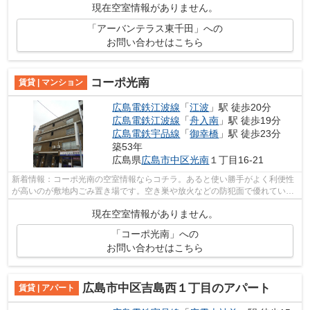
現在空室情報がありません。
「アーバンテラス東千田」への
お問い合わせはこちら
コーポ光南
賃貸 | マンション
広島電鉄江波線
「
江波
」駅 徒歩20分
広島電鉄江波線
「
舟入南
」駅 徒歩19分
広島電鉄宇品線
「
御幸橋
」駅 徒歩23分
築53年
広島県
広島市中区
光南
１丁目16-21
新着情報：コーポ光南の空室情報ならコチラ。あると使い勝手がよく利便性
が高いのが敷地内ごみ置き場です。空き巣や放火などの防犯面で優れている
マンションタイプの物件です。2駅利用...
現在空室情報がありません。
「コーポ光南」への
お問い合わせはこちら
広島市中区吉島西１丁目のアパート
賃貸 | アパート