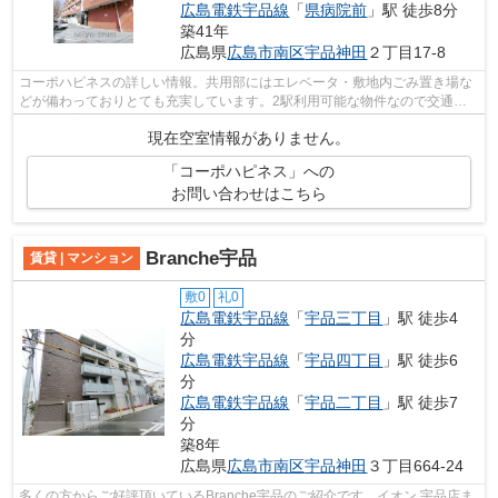
広島電鉄宇品線
「
県病院前
」駅 徒歩8分
築41年
広島県
広島市南区
宇品神田
２丁目17-8
コーポハピネスの詳しい情報。共用部にはエレベータ・敷地内ごみ置き場な
どが備わっておりとても充実しています。2駅利用可能な物件なので交通の
利便性が良いのが魅力です。造りとデザ...
現在空室情報がありません。
「コーポハピネス」への
お問い合わせはこちら
Branche宇品
賃貸 | マンション
敷0
礼0
広島電鉄宇品線
「
宇品三丁目
」駅 徒歩4
分
広島電鉄宇品線
「
宇品四丁目
」駅 徒歩6
分
広島電鉄宇品線
「
宇品二丁目
」駅 徒歩7
分
築8年
広島県
広島市南区
宇品神田
３丁目664-24
多くの方からご好評頂いているBranche宇品のご紹介です。イオン 宇品店ま