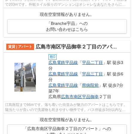
で203mです。外観タイル張りのマンションはオシャレなあなたをさらに満
足させて頂けます。駅から徒歩4分という...
現在空室情報がありません。
「Branche宇品」への
お問い合わせはこちら
広島市南区宇品御幸２丁目のアパート
賃貸 | アパート
敷0
広島電鉄宇品線
「
宇品二丁目
」駅 徒歩3
分
広島電鉄宇品線
「
宇品三丁目
」駅 徒歩6
分
広島電鉄宇品線
「
県病院前
」駅 徒歩7分
築7年
広島県
広島市南区
宇品御幸
２丁目
江島医院まで66mです。落ち着いた街並みが魅力のアパートはこちらです。
陽当たりが良いので洗濯物も乾きやすい物件です。バス停徒歩3分以内なの
で、外出時の移動に時間を要しません。...
現在空室情報がありません。
「広島市南区宇品御幸２丁目のアパート」への