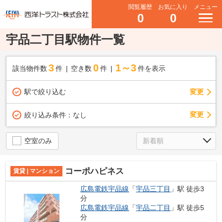
閲覧履歴
お気に入り
メニュー
0
0
宇品二丁目駅物件一覧
3
0
1～3
該当物件数
件
空き数
件
件を表示
駅で絞り込む
変更
変更
絞り込み条件：
なし
空室のみ
コーポハピネス
賃貸 | マンション
広島電鉄宇品線
「
宇品三丁目
」駅 徒歩3
分
広島電鉄宇品線
「
宇品二丁目
」駅 徒歩5
分