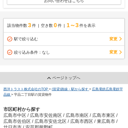
お問い合わせはこちら
3
0
1～3
該当物件数
件
空き数
件
件を表示
駅で絞り込む
変更
変更
絞り込み条件：
なし
ページトップへ
西洋トラスト株式会社のTOP
>
(賃貸)路線・駅から探す
>
広島電鉄広島電鉄宇
品線
>
宇品二丁目駅の賃貸物件
市区町村から探す
広島市中区
/
広島市安佐南区
/
広島市南区
/
広島市東区
/
広島市佐伯区
/
広島市安佐北区
/
広島市西区
/
東広島市
/
廿日市市
/
安芸郡熊野町