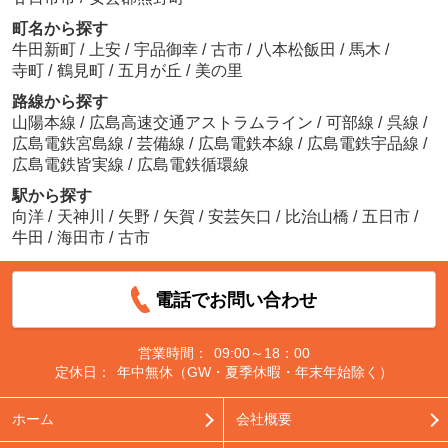
町名から探す
牛田新町
/
上安
/
宇品御幸
/
古市
/
八本松飯田
/
馬木
/
寺町
/
鶴見町
/
五月が丘
/
美の里
路線から探す
山陽本線
/
広島高速交通アストラムライン
/
可部線
/
呉線
/
広島電鉄宮島線
/
芸備線
/
広島電鉄本線
/
広島電鉄宇品線
/
広島電鉄皆実線
/
広島電鉄循環線
駅から探す
向洋
/
天神川
/
矢野
/
矢賀
/
安芸矢口
/
比治山橋
/
五日市
/
牛田
/
海田市
/
古市
電話でお問い合わせ
営業時間：
09:00～18：00
定休日：
年中無休（GW・夏季休暇・年末年始除く）
ホーム
会社概要