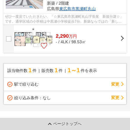
新築 / 2階建
広島県
東広島市
黒瀬町丸山
ぜひ一度見ていただきたい、「☆東広島市黒瀬町丸山字長尾 新規分譲☆」
です。通学区域の小学校は中黒瀬小学校徒歩7分。新築ならではの「新し
さ」がとても魅力です。好条件で快適な住み...
2,290
万
円
- / 4LK / 98.53㎡
1
1
1～1
該当物件数
件
販売数
件
件を表示
駅で絞り込む
変更
変更
絞り込み条件：
なし
ページトップへ