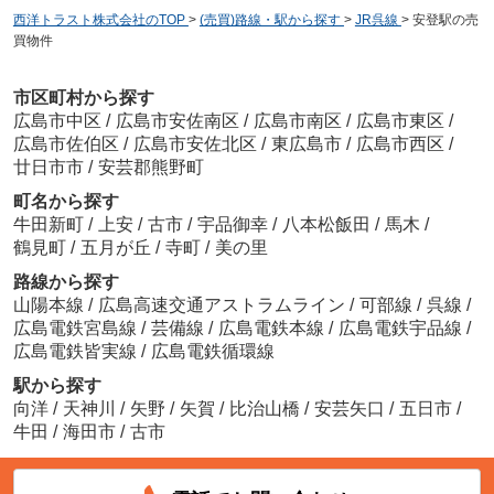
西洋トラスト株式会社のTOP
>
(売買)路線・駅から探す
>
JR呉線
>
安登駅の売
買物件
市区町村から探す
広島市中区
/
広島市安佐南区
/
広島市南区
/
広島市東区
/
広島市佐伯区
/
広島市安佐北区
/
東広島市
/
広島市西区
/
廿日市市
/
安芸郡熊野町
町名から探す
牛田新町
/
上安
/
古市
/
宇品御幸
/
八本松飯田
/
馬木
/
鶴見町
/
五月が丘
/
寺町
/
美の里
路線から探す
山陽本線
/
広島高速交通アストラムライン
/
可部線
/
呉線
/
広島電鉄宮島線
/
芸備線
/
広島電鉄本線
/
広島電鉄宇品線
/
広島電鉄皆実線
/
広島電鉄循環線
駅から探す
向洋
/
天神川
/
矢野
/
矢賀
/
比治山橋
/
安芸矢口
/
五日市
/
牛田
/
海田市
/
古市