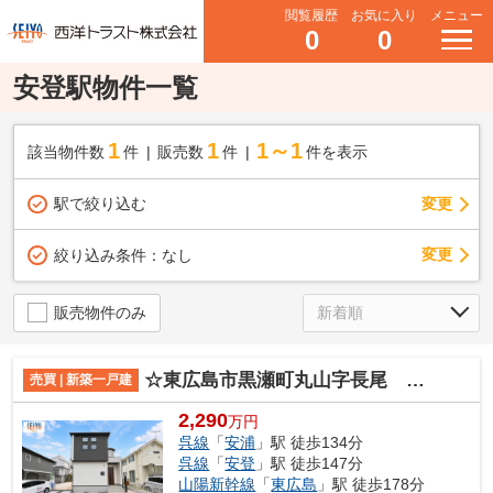
閲覧履歴
お気に入り
メニュー
0
0
安登駅物件一覧
1
1
1～1
該当物件数
件
販売数
件
件を表示
駅で絞り込む
変更
変更
絞り込み条件：
なし
販売物件のみ
☆東広島市黒瀬町丸山字長尾 新規分譲☆
売買 | 新築一戸建
2,290
万円
呉線
「
安浦
」駅 徒歩134分
呉線
「
安登
」駅 徒歩147分
山陽新幹線
「
東広島
」駅 徒歩178分