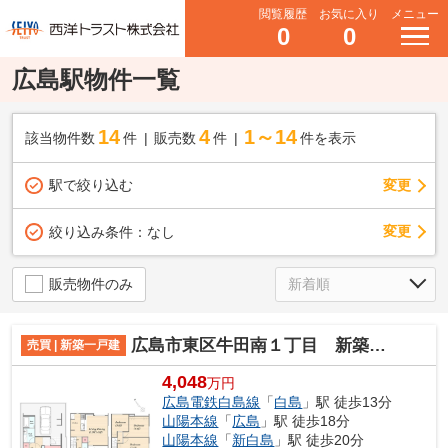
閲覧履歴
お気に入り
メニュー
0
0
広島駅物件一覧
14
4
1～14
該当物件数
件
販売数
件
件を表示
駅で絞り込む
変更
変更
絞り込み条件：
なし
販売物件のみ
広島市東区牛田南１丁目 新築一戸建
売買 | 新築一戸建
4,048
万円
広島電鉄白島線
「
白島
」駅 徒歩13分
山陽本線
「
広島
」駅 徒歩18分
山陽本線
「
新白島
」駅 徒歩20分