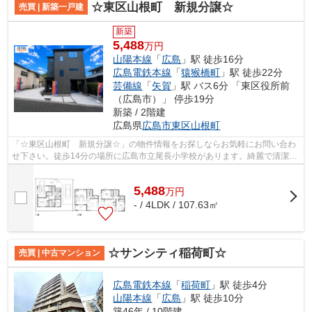
☆東区山根町 新規分譲☆
売買 | 新築一戸建
新築
5,488
万円
山陽本線
「
広島
」駅 徒歩16分
広島電鉄本線
「
猿猴橋町
」駅 徒歩22分
芸備線
「
矢賀
」駅 バス6分 「東区役所前
（広島市）」 停歩19分
新築 / 2階建
広島県
広島市東区
山根町
「☆東区山根町 新規分譲☆」の物件情報をお探しならお気軽にお問い合わ
せ下さい。徒歩14分の場所に広島市立尾長小学校があります。綺麗で清潔感
のある室内が新築戸建ての特徴です。人...
5,488
万
円
- / 4LDK / 107.63㎡
☆サンシティ稲荷町☆
売買 | 中古マンション
広島電鉄本線
「
稲荷町
」駅 徒歩4分
山陽本線
「
広島
」駅 徒歩10分
築46年 / 10階建