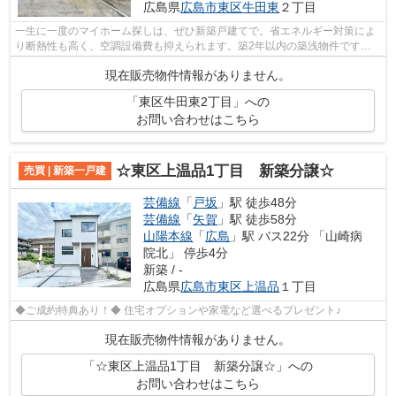
広島県
広島市東区
牛田東
２丁目
一生に一度のマイホーム探しは、ぜひ新築戸建てで。省エネルギー対策によ
り断熱性も高く、空調設備費も抑えられます。築2年以内の築浅物件です。
当社スタッフが広島市東区や広島高速交...
現在販売物件情報がありません。
「東区牛田東2丁目」への
お問い合わせはこちら
☆東区上温品1丁目 新築分譲☆
売買 | 新築一戸建
芸備線
「
戸坂
」駅 徒歩48分
芸備線
「
矢賀
」駅 徒歩58分
山陽本線
「
広島
」駅 バス22分 「山崎病
院北」 停歩4分
新築 / -
広島県
広島市東区
上温品
１丁目
◆ご成約特典あり！◆ 住宅オプションや家電など選べるプレゼント♪
現在販売物件情報がありません。
「☆東区上温品1丁目 新築分譲☆」への
お問い合わせはこちら