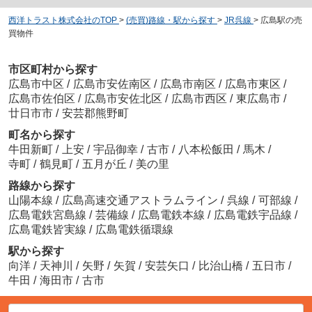
西洋トラスト株式会社のTOP
>
(売買)路線・駅から探す
>
JR呉線
>
広島駅の売
買物件
市区町村から探す
広島市中区
/
広島市安佐南区
/
広島市南区
/
広島市東区
/
広島市佐伯区
/
広島市安佐北区
/
広島市西区
/
東広島市
/
廿日市市
/
安芸郡熊野町
町名から探す
牛田新町
/
上安
/
宇品御幸
/
古市
/
八本松飯田
/
馬木
/
寺町
/
鶴見町
/
五月が丘
/
美の里
路線から探す
山陽本線
/
広島高速交通アストラムライン
/
呉線
/
可部線
/
広島電鉄宮島線
/
芸備線
/
広島電鉄本線
/
広島電鉄宇品線
/
広島電鉄皆実線
/
広島電鉄循環線
駅から探す
向洋
/
天神川
/
矢野
/
矢賀
/
安芸矢口
/
比治山橋
/
五日市
/
牛田
/
海田市
/
古市