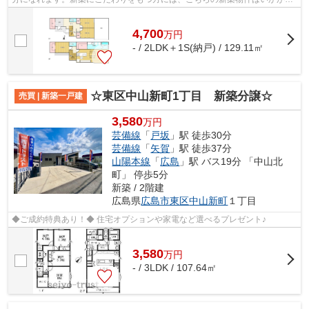
しょうか。好条件の揃った前面道路6m...
4,700
万
円
- / 2LDK＋1S(納戸) / 129.11㎡
☆東区中山新町1丁目 新築分譲☆
売買 | 新築一戸建
3,580
万円
芸備線
「
戸坂
」駅 徒歩30分
芸備線
「
矢賀
」駅 徒歩37分
山陽本線
「
広島
」駅 バス19分 「中山北
町」 停歩5分
新築 / 2階建
広島県
広島市東区
中山新町
１丁目
◆ご成約特典あり！◆ 住宅オプションや家電など選べるプレゼント♪
3,580
万
円
- / 3LDK / 107.64㎡