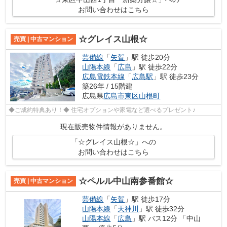
お問い合わせはこちら
☆グレイス山根☆
売買 | 中古マンション
芸備線
「
矢賀
」駅 徒歩20分
山陽本線
「
広島
」駅 徒歩22分
広島電鉄本線
「
広島駅
」駅 徒歩23分
築26年 / 15階建
広島県
広島市東区
山根町
◆ご成約特典あり！◆ 住宅オプションや家電など選べるプレゼント♪
現在販売物件情報がありません。
「☆グレイス山根☆」への
お問い合わせはこちら
☆ペルル中山南参番館☆
売買 | 中古マンション
芸備線
「
矢賀
」駅 徒歩17分
山陽本線
「
天神川
」駅 徒歩32分
山陽本線
「
広島
」駅 バス12分 「中山