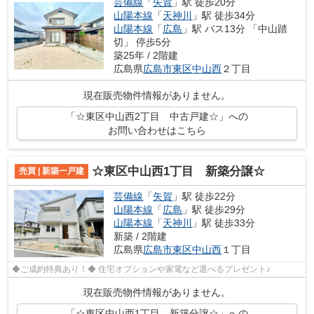
芸備線
「
矢賀
」駅 徒歩20分
山陽本線
「
天神川
」駅 徒歩34分
山陽本線
「
広島
」駅 バス13分 「中山踏
切」 停歩5分
築25年 / 2階建
広島県
広島市東区
中山西
２丁目
現在販売物件情報がありません。
「☆東区中山西2丁目 中古戸建☆」への
お問い合わせはこちら
☆東区中山西1丁目 新築分譲☆
売買 | 新築一戸建
芸備線
「
矢賀
」駅 徒歩22分
山陽本線
「
広島
」駅 徒歩29分
山陽本線
「
天神川
」駅 徒歩33分
新築 / 2階建
広島県
広島市東区
中山西
１丁目
◆ご成約特典あり！◆ 住宅オプションや家電など選べるプレゼント♪
現在販売物件情報がありません。
「☆東区中山西1丁目 新築分譲☆」への