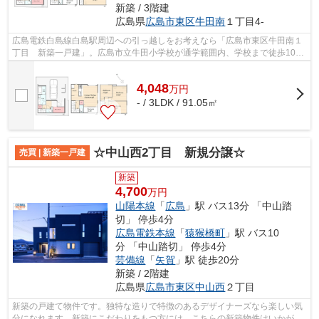
新築 / 3階建
広島県
広島市東区
牛田南
１丁目4-
広島電鉄白島線白島駅周辺への引っ越しをお考えなら「広島市東区牛田南１
丁目 新築一戸建」。広島市立牛田小学校が通学範囲内、学校まで徒歩10
分。新築の戸建て物件です。人生に何度...
4,048
万
円
- / 3LDK / 91.05㎡
☆中山西2丁目 新規分譲☆
売買 | 新築一戸建
新築
4,700
万円
山陽本線
「
広島
」駅 バス13分 「中山踏
切」 停歩4分
広島電鉄本線
「
猿猴橋町
」駅 バス10
分 「中山踏切」 停歩4分
芸備線
「
矢賀
」駅 徒歩20分
新築 / 2階建
広島県
広島市東区
中山西
２丁目
新築の戸建て物件です。独特な造りで特徴のあるデザイナーズなら楽しい気
分になれます。新築にこだわりをもつ方には、こちらの新築物件はいかがで