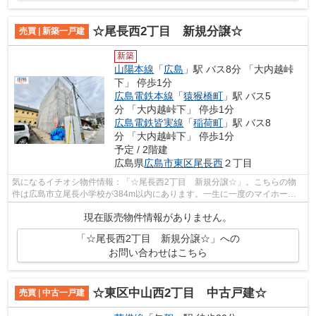
☆尾長西2丁目 新規分譲☆
売買 | 新築一戸建
新築
山陽本線
「
広島
」駅 バス8分 「大内越峠
下」 停歩1分
広島電鉄本線
「
猿猴橋町
」駅 バス5
分 「大内越峠下」 停歩1分
広島電鉄皆実線
「
稲荷町
」駅 バス8
分 「大内越峠下」 停歩1分
予定 / 2階建
広島県
広島市東区
尾長西
２丁目
気になるイチオシ物件情報：「☆尾長西2丁目 新規分譲☆」。こちらの物
件は広島市立尾長小学校が384m以内にあります。一生に一度のマイホーム
探しは、ぜひ新築戸建てで。広島市東区にあ...
現在販売物件情報がありません。
「☆尾長西2丁目 新規分譲☆」への
お問い合わせはこちら
☆東区中山西2丁目 中古戸建☆
売買 | 中古一戸建