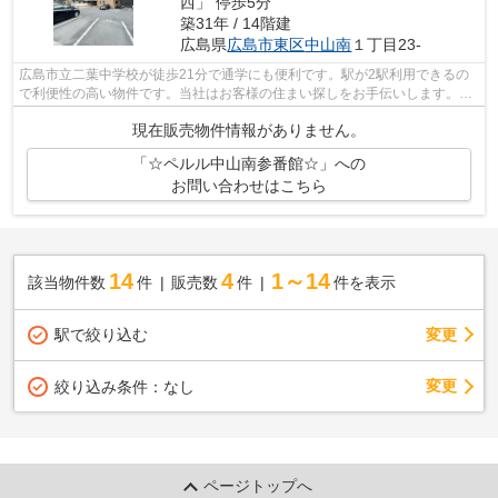
西」 停歩5分
築31年 / 14階建
広島県
広島市東区
中山南
１丁目23-
広島市立二葉中学校が徒歩21分で通学にも便利です。駅が2駅利用できるの
で利便性の高い物件です。当社はお客様の住まい探しをお手伝いします。こ
だわりやご要望などがあれば、メール又...
現在販売物件情報がありません。
「☆ペルル中山南参番館☆」への
お問い合わせはこちら
14
4
1～14
該当物件数
件
販売数
件
件を表示
駅で絞り込む
変更
変更
絞り込み条件：
なし
ページトップへ