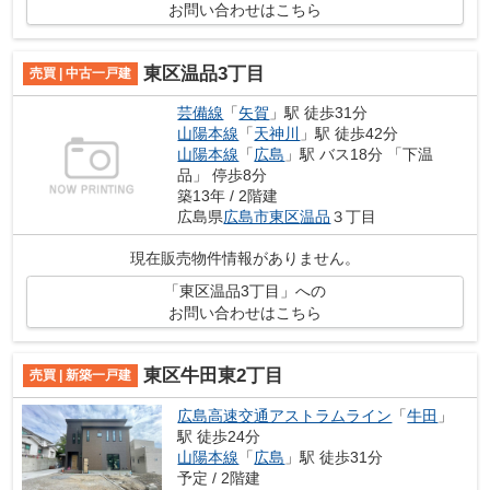
お問い合わせはこちら
東区温品3丁目
売買 | 中古一戸建
芸備線
「
矢賀
」駅 徒歩31分
山陽本線
「
天神川
」駅 徒歩42分
山陽本線
「
広島
」駅 バス18分 「下温
品」 停歩8分
築13年 / 2階建
広島県
広島市東区
温品
３丁目
現在販売物件情報がありません。
「東区温品3丁目」への
お問い合わせはこちら
東区牛田東2丁目
売買 | 新築一戸建
広島高速交通アストラムライン
「
牛田
」
駅 徒歩24分
山陽本線
「
広島
」駅 徒歩31分
予定 / 2階建