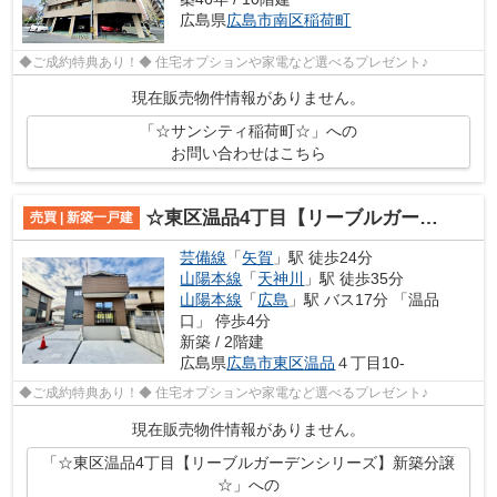
広島県
広島市南区
稲荷町
◆ご成約特典あり！◆ 住宅オプションや家電など選べるプレゼント♪
現在販売物件情報がありません。
「☆サンシティ稲荷町☆」への
お問い合わせはこちら
☆東区温品4丁目【リーブルガーデンシリーズ】新築分譲☆
売買 | 新築一戸建
芸備線
「
矢賀
」駅 徒歩24分
山陽本線
「
天神川
」駅 徒歩35分
山陽本線
「
広島
」駅 バス17分 「温品
口」 停歩4分
新築 / 2階建
広島県
広島市東区
温品
４丁目10-
◆ご成約特典あり！◆ 住宅オプションや家電など選べるプレゼント♪
現在販売物件情報がありません。
「☆東区温品4丁目【リーブルガーデンシリーズ】新築分譲
☆」への