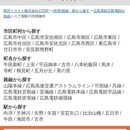
西洋トラスト株式会社のTOP
>
(売買)路線・駅から探す
>
広島電鉄広島電鉄白
島線
>
八丁堀駅の売買物件
市区町村から探す
広島市中区
/
広島市安佐南区
/
広島市南区
/
広島市東区
/
広島市佐伯区
/
広島市安佐北区
/
広島市西区
/
東広島市
/
廿日市市
/
安芸郡熊野町
町名から探す
牛田新町
/
上安
/
宇品御幸
/
古市
/
八本松飯田
/
馬木
/
寺町
/
鶴見町
/
五月が丘
/
美の里
路線から探す
山陽本線
/
広島高速交通アストラムライン
/
可部線
/
呉線
/
広島電鉄宮島線
/
芸備線
/
広島電鉄本線
/
広島電鉄宇品線
/
広島電鉄皆実線
/
広島電鉄循環線
駅から探す
向洋
/
天神川
/
矢野
/
矢賀
/
安芸矢口
/
比治山橋
/
五日市
/
牛田
/
海田市
/
古市