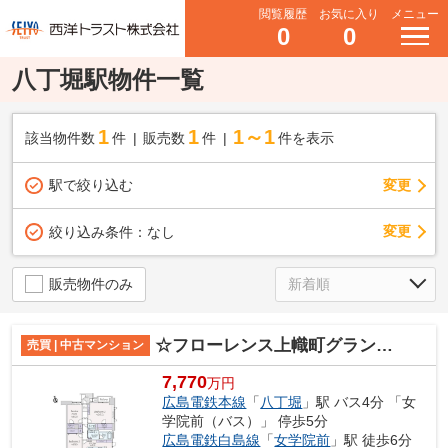
閲覧履歴
お気に入り
メニュー
0
0
八丁堀駅物件一覧
1
1
1～1
該当物件数
件
販売数
件
件を表示
駅で絞り込む
変更
変更
絞り込み条件：
なし
販売物件のみ
☆フローレンス上幟町グランドアーク☆
売買 | 中古マンション
7,770
万円
広島電鉄本線
「
八丁堀
」駅 バス4分 「女
学院前（バス）」 停歩5分
広島電鉄白島線
「
女学院前
」駅 徒歩6分