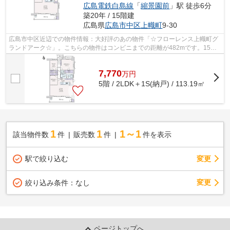
広島電鉄白島線
「
縮景園前
」駅 徒歩6分
築20年 / 15階建
広島県
広島市中区
上幟町
9-30
広島市中区近辺での物件情報：大好評のあの物件「☆フローレンス上幟町グ
ランドアーク☆」。こちらの物件はコンビニまでの距離が482mです。15階
建ての物件ならいつでも快適です。中古で...
7,770
万
円
5階 / 2LDK＋1S(納戸) / 113.19㎡
1
1
1～1
該当物件数
件
販売数
件
件を表示
駅で絞り込む
変更
変更
絞り込み条件：
なし
ページトップへ