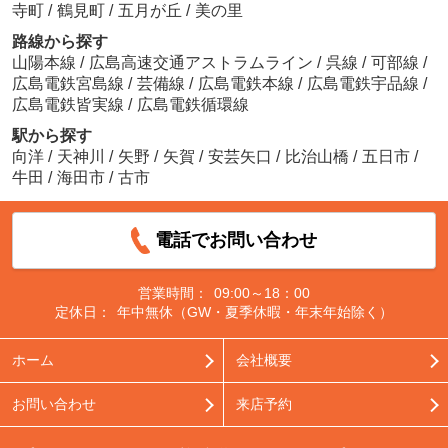
寺町
/
鶴見町
/
五月が丘
/
美の里
路線から探す
山陽本線
/
広島高速交通アストラムライン
/
呉線
/
可部線
/
広島電鉄宮島線
/
芸備線
/
広島電鉄本線
/
広島電鉄宇品線
/
広島電鉄皆実線
/
広島電鉄循環線
駅から探す
向洋
/
天神川
/
矢野
/
矢賀
/
安芸矢口
/
比治山橋
/
五日市
/
牛田
/
海田市
/
古市
電話でお問い合わせ
営業時間：
09:00～18：00
定休日：
年中無休（GW・夏季休暇・年末年始除く）
ホーム
会社概要
お問い合わせ
来店予約