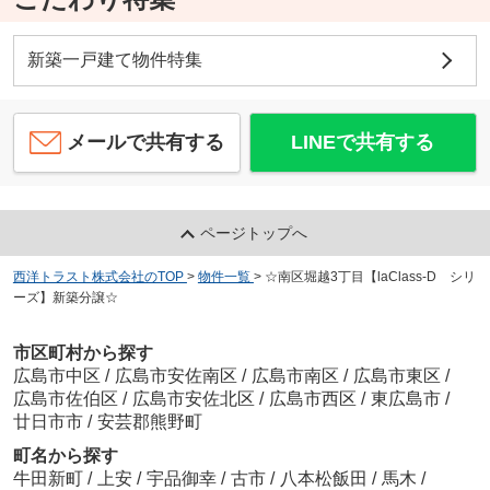
新築一戸建て物件特集
メールで共有する
LINEで共有する
ページトップへ
西洋トラスト株式会社のTOP
>
物件一覧
>
☆南区堀越3丁目【laClass-D シリ
ーズ】新築分譲☆
市区町村から探す
広島市中区
/
広島市安佐南区
/
広島市南区
/
広島市東区
/
広島市佐伯区
/
広島市安佐北区
/
広島市西区
/
東広島市
/
廿日市市
/
安芸郡熊野町
町名から探す
牛田新町
/
上安
/
宇品御幸
/
古市
/
八本松飯田
/
馬木
/