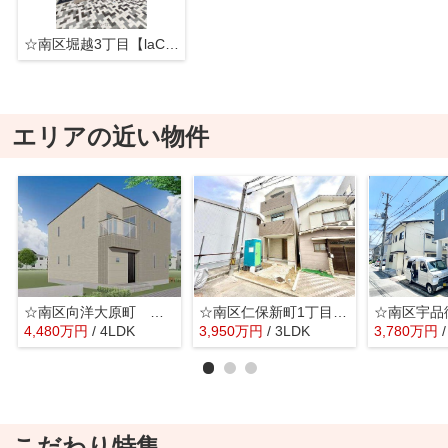
☆南区堀越3丁目【laClass-D シリーズ】新築分譲☆
エリアの近い物件
☆南区向洋大原町 新規分譲☆
☆南区仁保新町1丁目 新規分譲☆
4,480
万
円
/ 4LDK
3,950
万
円
/ 3LDK
3,780
万
円
こだわり特集