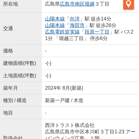
所在地
広島県
広島市南区
堀越
３丁目
山陽本線
「
向洋
」駅 徒歩14分
山陽本線
「
海田市
」駅 徒歩26分
交通
広島電鉄皆実線
「
段原一丁目
」駅 バス2
1分 「堀越三丁目」 停歩6分
価格
-
建物面積(坪数)
-(-)
土地面積(坪数)
-(-)
築年月
2024年 8月(新築)
種別 / 構造
新築一戸建 / 木造
地目
-
西洋トラスト株式会社
広島県広島市中区本川町３丁目1-23 アー
取扱会社
バンウィング広島 １階