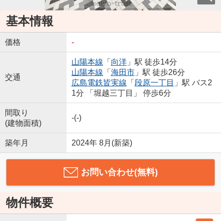
基本情報
価格
-
山陽本線
「
向洋
」駅 徒歩14分
山陽本線
「
海田市
」駅 徒歩26分
交通
広島電鉄皆実線
「
段原一丁目
」駅 バス2
1分 「堀越三丁目」 停歩6分
間取り
-(-)
(建物面積)
築年月
2024年 8月(新築)
お問い合わせ(無料)
物件概要