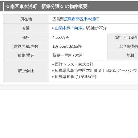
☆南区東本浦町 新築分譲☆
の物件概要
所在地
広島県
広島市南区
東本浦町
山陽本線
「
向洋
」駅 徒歩27分
交通
価格
4,550万円
築年月（築
建物面積/坪数
107.65㎡/32.56坪
土地面積/
種別/構造
新築一戸建 / 木造
地目
西洋トラスト株式会社
広島県広島市中区本川町３丁目1-23 アーバン
取扱会社
広島県知事 (4) 第9954号