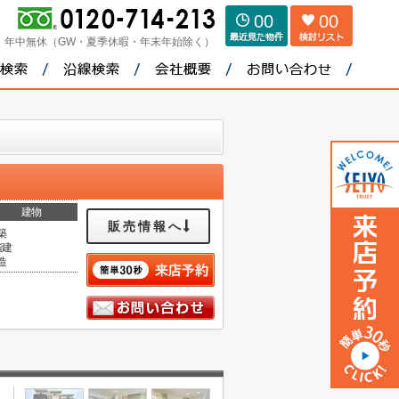
00
00
：
年中無休（GW・夏季休暇・年末年始除く）
建物
販売情報へ
築
階建
造