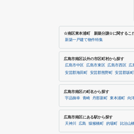
☆南区東本浦町 新築分譲☆に関するこ
新築一戸建て物件特集
広島市南区以外の市区町村から探す
広島市中区
広島市東区
広島市西区
広
安芸郡海田町
安芸郡熊野町
安芸郡坂町
広島市南区の町名から探す
宇品御幸
青崎
丹那新町
東本浦町
向
広島市南区にある駅から探す
天神川
広島
猿猴橋町
的場町
比治山