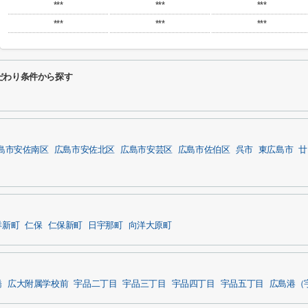
***
***
***
***
***
***
だわり条件から探す
島市安佐南区
広島市安佐北区
広島市安芸区
広島市佐伯区
呉市
東広島市
廿
洋新町
仁保
仁保新町
日宇那町
向洋大原町
橋
広大附属学校前
宇品二丁目
宇品三丁目
宇品四丁目
宇品五丁目
広島港（