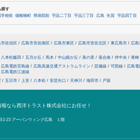
ら探す
属学校前
猿猴橋町
県病院前
宇品二丁目
宇品三丁目
広島
矢賀
宇品四丁目
島市佐伯区
/
広島市安佐南区
/
広島市東区
/
広島市安佐北区
/
東広島市
/
広島
八本松飯田
/
五月が丘
/
馬木
/
中山鏡が丘
/
美の里
/
落合南
/
伴中央
/
青崎
広島電鉄宮島線
/
広島高速交通アストラムライン
/
芸備線
/
可部線
/
広島電
広島電鉄江波線
賀
/
五日市
/
上安
/
八本松
/
安芸矢口
/
天神川
/
海田市
/
戸坂
情報なら西洋トラスト株式会社にお任せ！
目1-23 アーバンウィング広島 １階