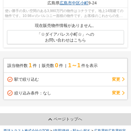
広島県
広島市中区
小町
9-24
使い勝手の良い空間のある3,980万円の物件はコチラです。地上14階建ての
物件です。10.98㎡のバルコニー面積の物件です。お客様のこれからの生活
に大きく関わってくる住まい探しを、当...
現在販売物件情報がありません。
「☆ダイアパレス小町☆」への
お問い合わせはこちら
1
0
1～1
該当物件数
件
販売数
件
件を表示
駅で絞り込む
変更
変更
絞り込み条件：
なし
ページトップへ
西洋トラスト株式会社のTOP
>
(売買)路線・駅から探す
>
広島電鉄広島電鉄宇