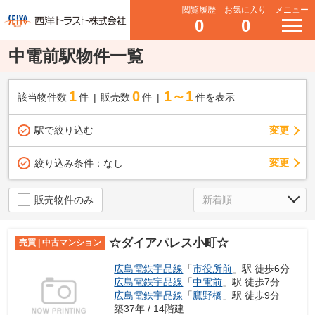
閲覧履歴
お気に入り
メニュー
0
0
中電前駅物件一覧
1
0
1～1
該当物件数
件
販売数
件
件を表示
駅で絞り込む
変更
変更
絞り込み条件：
なし
販売物件のみ
☆ダイアパレス小町☆
売買 | 中古マンション
広島電鉄宇品線
「
市役所前
」駅 徒歩6分
広島電鉄宇品線
「
中電前
」駅 徒歩7分
広島電鉄宇品線
「
鷹野橋
」駅 徒歩9分
築37年 / 14階建