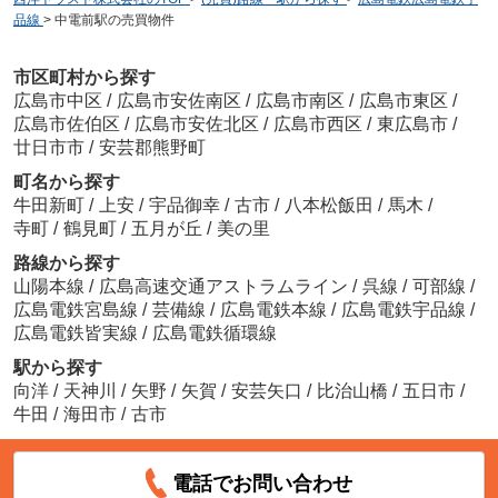
品線
>
中電前駅の売買物件
市区町村から探す
広島市中区
/
広島市安佐南区
/
広島市南区
/
広島市東区
/
広島市佐伯区
/
広島市安佐北区
/
広島市西区
/
東広島市
/
廿日市市
/
安芸郡熊野町
町名から探す
牛田新町
/
上安
/
宇品御幸
/
古市
/
八本松飯田
/
馬木
/
寺町
/
鶴見町
/
五月が丘
/
美の里
路線から探す
山陽本線
/
広島高速交通アストラムライン
/
呉線
/
可部線
/
広島電鉄宮島線
/
芸備線
/
広島電鉄本線
/
広島電鉄宇品線
/
広島電鉄皆実線
/
広島電鉄循環線
駅から探す
向洋
/
天神川
/
矢野
/
矢賀
/
安芸矢口
/
比治山橋
/
五日市
/
牛田
/
海田市
/
古市
電話でお問い合わせ